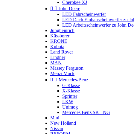
Cherokee XJ


John Deere
LED Fahrscheinwerfer
LED Dach Einbauscheinwerfer zu Jo
LED Arbeitsscheinwerfer zu John De
Jungheinrich
Kässborer
KRONE
Kubota
Land Rover
Lindner
MAN
Massey Ferguson
Menzi Muck


Mercedes-Benz
G-Klasse
X-Klasse
Sprinter
LKW
Unimog
Mercedes Benz SK - NG
Mini
New Holland
Nissan
REFORM