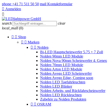
phone
+41 71 511 50 50
mail
Kontaktformular

Anmelden

search
clear
local_mall
(0)


Shop


Marken


Nolden
Bi-LED Hauptscheinwerfer 5.75 + 7 Zoll
Nolden 90mm LED Module
Nolden Nova 90mm Scheinwerfer 4. Genera
Nolden 70mm LED Module
Nolden Arton LED Module
Nolden Avego LED Scheinwerfer
Nolden Avego Edge, Coming soon
Nolden LED Tagfahrleuchten
Nolden LED Blinker
Nolden Arbeits- und Rückfahrscheinwerfer
Nolden LED Rückleuchten
Zubehör zu Nolden Produkten


OSRAM