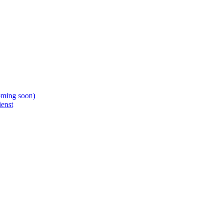
oming soon)
ienst