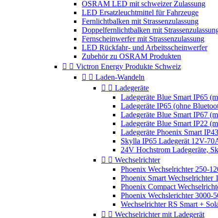
OSRAM LED mit schweizer Zulassung
LED Ersatzleuchtmittel für Fahrzeuge
Fernlichtbalken mit Strassenzulassung
Doppelfernlichtbalken mit Strassenzulassun
Fernscheinwerfer mit Strassenzulassung
LED Rückfahr- und Arbeitsscheinwerfer
Zubehör zu OSRAM Produkten


Victron Energy Produkte Schweiz


Laden-Wandeln


Ladegeräte
Ladegeräte Blue Smart IP65 (mi
Ladegeräte IP65 (ohne Bluetoo
Ladegeräte Blue Smart IP67 (mi
Ladegeräte Blue Smart IP22 (mi
Ladegeräte Phoenix Smart IP4
Skylla IP65 Ladegerät 12V-7
24V Hochstrom Ladegeräte, Sky


Wechselrichter
Phoenix Wechselrichter 250-
Phoenix Smart Wechselrichter
Phoenix Compact Wechselrich
Phoenix Wechslerichter 3000
Wechselrichter RS Smart + Sol


Wechselrichter mit Ladegerät