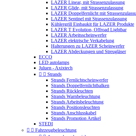
LAZER Linear, mit Strassenzulassung
LAZER Glide, mit Strassenzulassung
LAZER Doppelfernlicht mit Strassenzulass
LAZER Sentinel mit Strassenzulassung
Kühlergrill Einbaukit für LAZER Produkte
LAZER T Evolution, Offroad Lightbar
LAZER Arbeitsscheinwerfer
LAZER elektrische Verkabelung
Halterungen zu LAZER Scheinwerfer
LAZER Abdeckungen und Streugläser
ECCO
LED autolamps
Juluen - Axixtech


Strands
Strands Fernlichtscheinwerfer
Strands Doppelfernlichtbalken
Strands Rückleuchten
Strands Warnbeleuchtung
Strands Arbeitsbeleuchtung
Strands Positionsleuchten
Strands Anschlusskabel
Strands Promotion Artikel
STEDI


Fahrzeugbeleuchtung