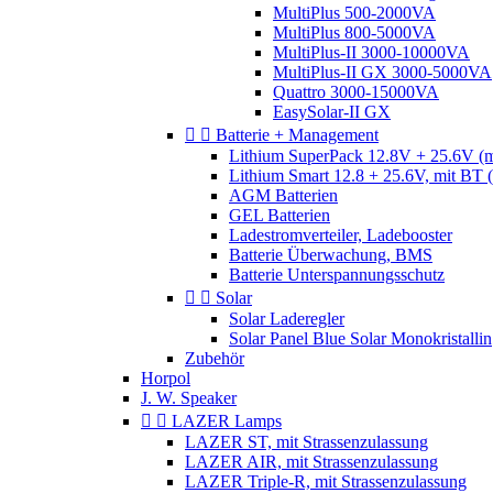
MultiPlus 500-2000VA
MultiPlus 800-5000VA
MultiPlus-II 3000-10000VA
MultiPlus-II GX 3000-5000VA
Quattro 3000-15000VA
EasySolar-II GX


Batterie + Management
Lithium SuperPack 12.8V + 25.6V (
Lithium Smart 12.8 + 25.6V, mit BT
AGM Batterien
GEL Batterien
Ladestromverteiler, Ladebooster
Batterie Überwachung, BMS
Batterie Unterspannungsschutz


Solar
Solar Laderegler
Solar Panel Blue Solar Monokristallin
Zubehör
Horpol
J. W. Speaker


LAZER Lamps
LAZER ST, mit Strassenzulassung
LAZER AIR, mit Strassenzulassung
LAZER Triple-R, mit Strassenzulassung