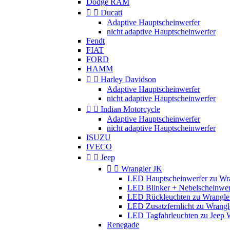
Dodge RAM


Ducati
Adaptive Hauptscheinwerfer
nicht adaptive Hauptscheinwerfer
Fendt
FIAT
FORD
HAMM


Harley Davidson
Adaptive Hauptscheinwerfer
nicht adaptive Hauptscheinwerfer


Indian Motorcycle
Adaptive Hauptscheinwerfer
nicht adaptive Hauptscheinwerfer
ISUZU
IVECO


Jeep


Wrangler JK
LED Hauptscheinwerfer zu Wr
LED Blinker + Nebelscheinwer
LED Rückleuchten zu Wrangle
LED Zusatzfernlicht zu Wrangl
LED Tagfahrleuchten zu Jeep 
Renegade