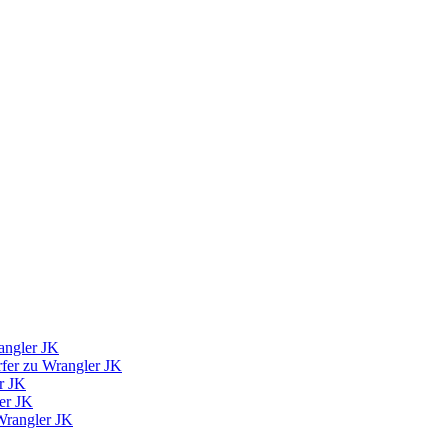
angler JK
fer zu Wrangler JK
r JK
er JK
Wrangler JK