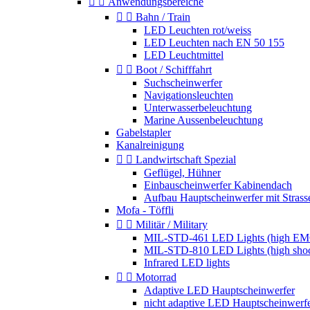


Anwendungsbereiche


Bahn / Train
LED Leuchten rot/weiss
LED Leuchten nach EN 50 155
LED Leuchtmittel


Boot / Schifffahrt
Suchscheinwerfer
Navigationsleuchten
Unterwasserbeleuchtung
Marine Aussenbeleuchtung
Gabelstapler
Kanalreinigung


Landwirtschaft Spezial
Geflügel, Hühner
Einbauscheinwerfer Kabinendach
Aufbau Hauptscheinwerfer mit Strass
Mofa - Töffli


Militär / Military
MIL-STD-461 LED Lights (high EM
MIL-STD-810 LED Lights (high sho
Infrared LED lights


Motorrad
Adaptive LED Hauptscheinwerfer
nicht adaptive LED Hauptscheinwerf