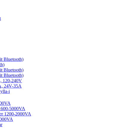
g
t Bluetooth)
th)
t Bluetooth)
t Bluetooth)
3, 120-240V
0A, 24V-35A
lla-i
1200VA
 1600-5000VA
ter 1200-2000VA
-5000VA
ar