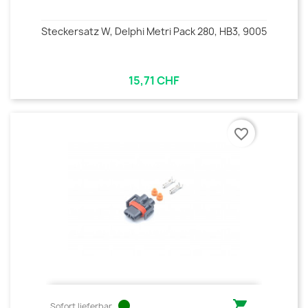
Steckersatz W, Delphi Metri Pack 280, HB3, 9005
15,71 CHF
favorite_border
circle

Sofort lieferbar