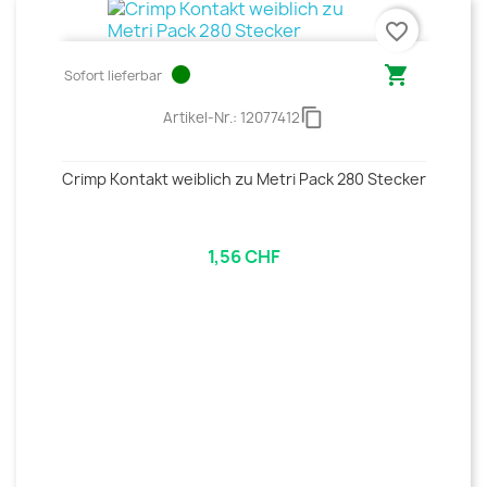
favorite_border
circle

Sofort lieferbar
content_copy
Artikel-Nr.:
12077412
Crimp Kontakt weiblich zu Metri Pack 280 Stecker
1,56 CHF