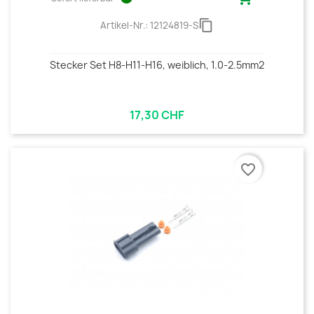
content_copy
Artikel-Nr.:
12124819-S
Stecker Set H8-H11-H16, weiblich, 1.0-2.5mm2
17,30 CHF
favorite_border