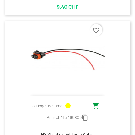
9,40 CHF
favorite_border
circle

Geringer Bestand
content_copy
Artikel-Nr.:
199809
H8 Stecker mit 15cm Kabel