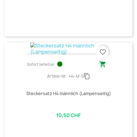
favorite_border
circle

Sofort lieferbar
content_copy
Artikel-Nr.:
H4-M-S
Steckersatz H4 männlich (Lampenseitig)
10,50 CHF