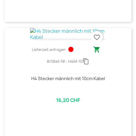
favorite_border
circle

Lieferzeit anfragen
content_copy
Artikel-Nr.:
H4M-10
H4 Stecker männlich mit 10cm Kabel
16,20 CHF