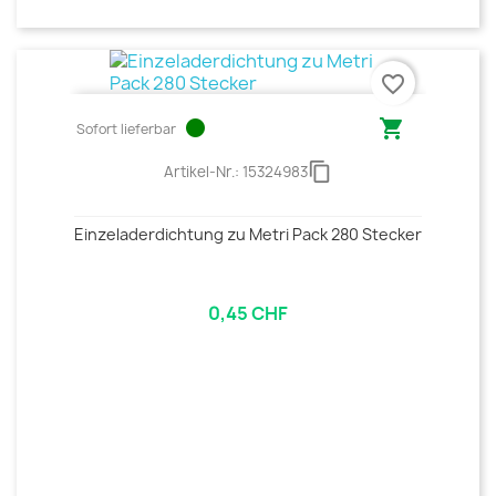
favorite_border
circle

Sofort lieferbar
content_copy
Artikel-Nr.:
15324983
Einzeladerdichtung zu Metri Pack 280 Stecker
0,45 CHF