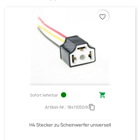
favorite_border
circle

Sofort lieferbar
content_copy
Artikel-Nr.:
18411050/K
H4 Stecker zu Scheinwerfer universell