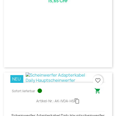
15,65 CHF
NEU
favorite_border
circle

Sofort lieferbar
content_copy
Artikel-Nr.:
AK-IVDA-HS
Scheinwerfer Adapterkabel Daily Hauptscheinwerfer