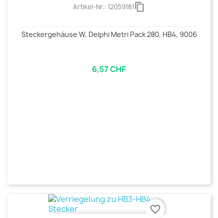
content_copy
Artikel-Nr.:
12059181
Steckergehäuse W, Delphi Metri Pack 280, HB4, 9006
6,57 CHF
favorite_border