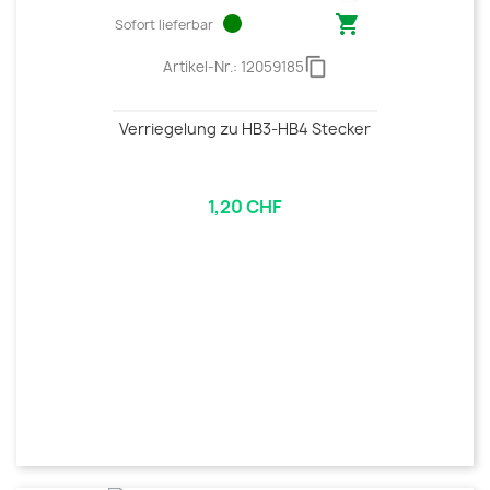
circle

Sofort lieferbar
content_copy
Artikel-Nr.:
12059185
Verriegelung zu HB3-HB4 Stecker
1,20 CHF