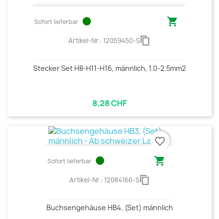
circle

Sofort lieferbar
content_copy
Artikel-Nr.:
12059450-S
Stecker Set H8-H11-H16, männlich, 1.0-2.5mm2
8,28 CHF
favorite_border
circle

Sofort lieferbar
content_copy
Artikel-Nr.:
12084166-S
Buchsengehäuse HB4, (Set) männlich