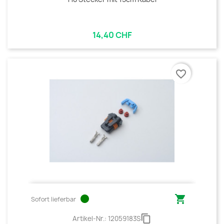
14,40 CHF
favorite_border
circle

Sofort lieferbar
content_copy
Artikel-Nr.:
12059183S