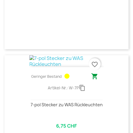
favorite_border
circle

Geringer Bestand
content_copy
Artikel-Nr.:
W-7P
7-pol Stecker zu WAS Rückleuchten
6,75 CHF