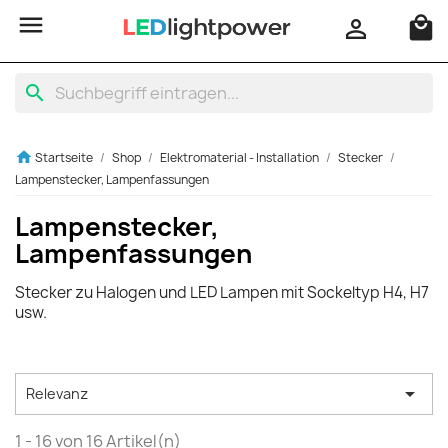

local_mall

search
home
Startseite
Shop
Elektromaterial - Installation
Stecker
Lampenstecker, Lampenfassungen
Lampenstecker,
Lampenfassungen
Stecker zu Halogen und LED Lampen mit Sockeltyp H4, H7
usw.

Relevanz
1 - 16 von 16 Artikel(n)