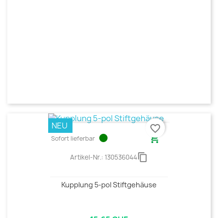
NEU
favorite_border
circle

Sofort lieferbar
content_copy
Artikel-Nr.:
130536044
Kupplung 5-pol Stiftgehäuse