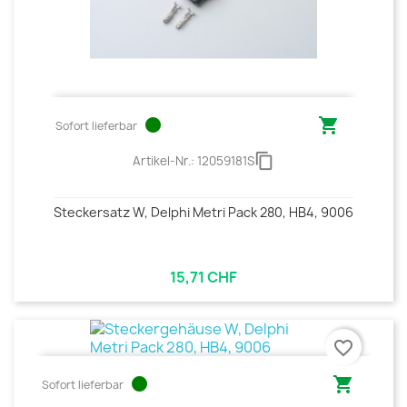
circle

Sofort lieferbar
content_copy
Artikel-Nr.:
12059181S
Steckersatz W, Delphi Metri Pack 280, HB4, 9006
15,71 CHF
favorite_border
circle

Sofort lieferbar