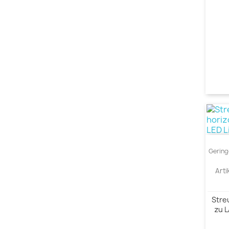
Gering
Arti
Streu
zu L