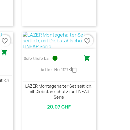
favorite_border
favorite_border

circle

Sofort lieferbar
content_copy
Artikel-Nr.:
1127K
tlich
LAZER Montagehalter Set seitlich,
mit Diebstahlschutz für LINEAR
Serie
20,07 CHF