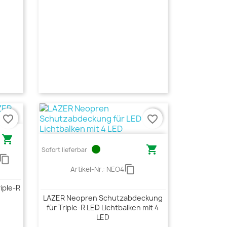
favorite_border
favorite_border

circle

Sofort lieferbar
ontent_copy
content_copy
Artikel-Nr.:
NEO4
iple-R
LAZER Neopren Schutzabdeckung
für Triple-R LED Lichtbalken mit 4
LED