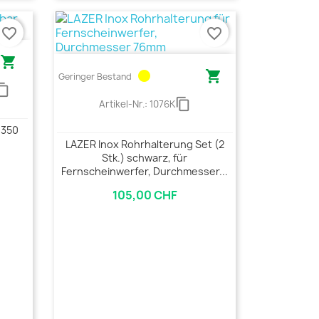
favorite_border
favorite_border

circle

Geringer Bestand
ent_copy
content_copy
Artikel-Nr.:
1076K
 350
LAZER Inox Rohrhalterung Set (2
Stk.) schwarz, für
Fernscheinwerfer, Durchmesser...
105,00 CHF