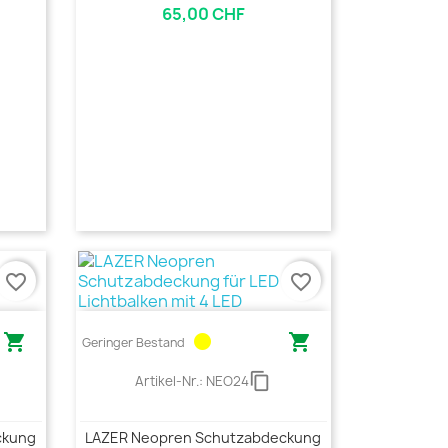
65,00 CHF
favorite_border
favorite_border

circle

Geringer Bestand
content_copy
Artikel-Nr.:
NEO24
ckung
LAZER Neopren Schutzabdeckung