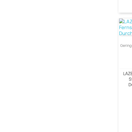
Gering
LAZE
S
D