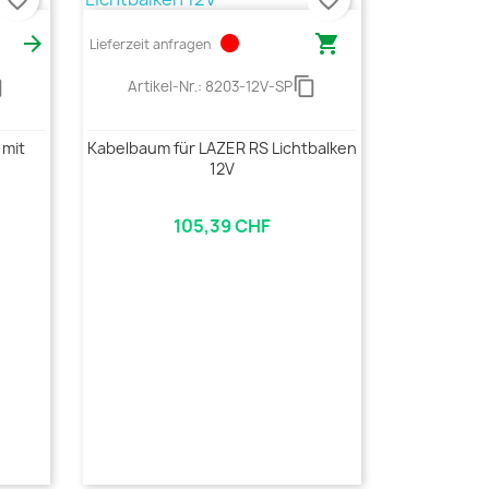
favorite_border
favorite_border

circle

Lieferzeit anfragen
opy
content_copy
Artikel-Nr.:
8203-12V-SP
 mit
Kabelbaum für LAZER RS Lichtbalken
12V
105,39 CHF