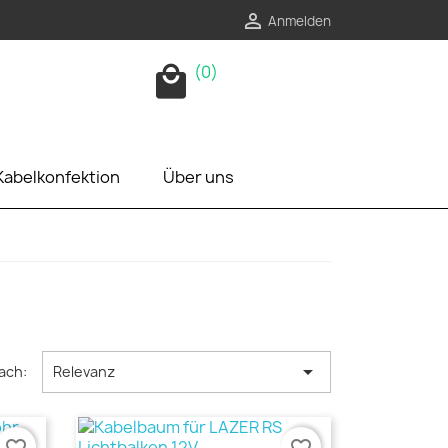

Anmelden
(0)
local_mall
Kabelkonfektion
Über uns

ach:
Relevanz