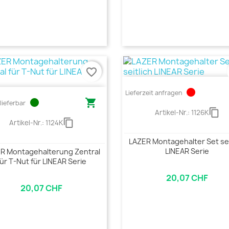
favorite_border
circle
Lieferzeit anfragen
circle

lieferbar
content_copy
Artikel-Nr.:
1126K
content_copy
Artikel-Nr.:
1124K
LAZER Montagehalter Set sei
LINEAR Serie
R Montagehalterung Zentral
für T-Nut für LINEAR Serie
20,07 CHF
20,07 CHF