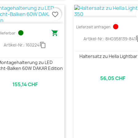
favorite_border
circle
Lieferzeit anfragen
circle

lieferbar
cont
Artikel-Nr.:
8HG958139-841
content_copy
Artikel-Nr.:
160224
Haltersatz zu Hella Lightbar
ontagehalterung zu LED
icht-Balken 60W DAKAR Edition
56,05 CHF
155,14 CHF