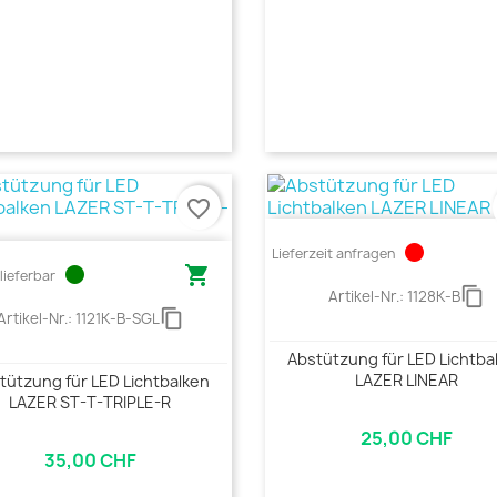
favorite_border
circle
Lieferzeit anfragen
circle

lieferbar
content_copy
Artikel-Nr.:
1128K-B
content_copy
Artikel-Nr.:
1121K-B-SGL
Abstützung für LED Lichtba
LAZER LINEAR
tützung für LED Lichtbalken
LAZER ST-T-TRIPLE-R
25,00 CHF
35,00 CHF