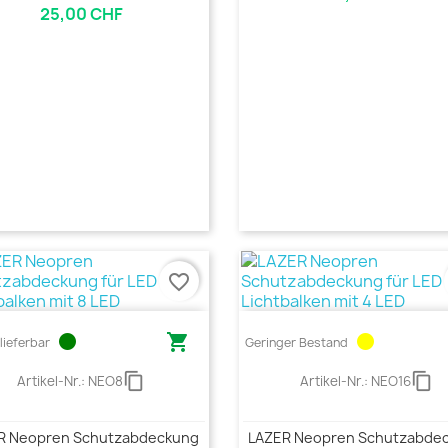
25,00 CHF
favorite_border
circle

circle
lieferbar
Geringer Bestand
content_copy
content_copy
Artikel-Nr.:
NEO8
Artikel-Nr.:
NEO16
R Neopren Schutzabdeckung
LAZER Neopren Schutzabde