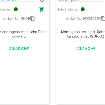
favorite_border
circle

circle
lieferbar
Sofort lieferbar
content_copy
content_c
Artikel-Nr.:
1118K-B
Artikel-Nr.:
30100302.50
 Montagesatz seitliche Füsse
Montagehalterung zu Rohr
schwarz
Langloch, Set (2 Stück)
20,00 CHF
40,44 CHF