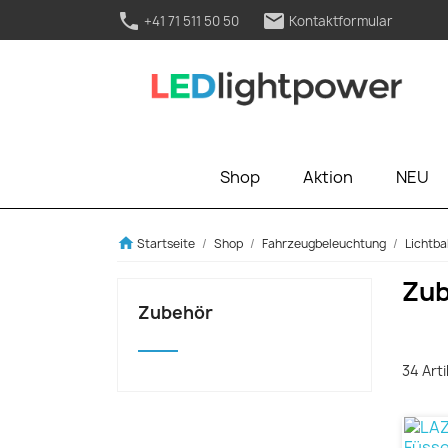
phone
mail
+41 71 511 50 50
Kontaktformular
Shop
Aktion
NEU
home
Startseite
Shop
Fahrzeugbeleuchtung
Lichtba
Zu
Zubehör
34 Art