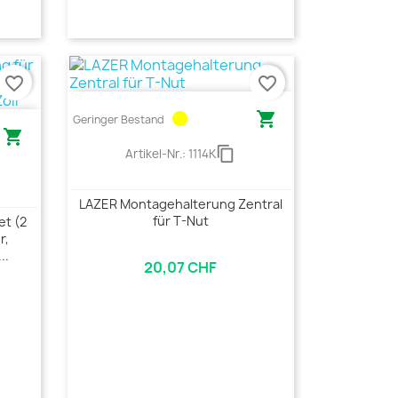
favorite_border
favorite_border
circle

Geringer Bestand

content_copy
Artikel-Nr.:
1114K
LAZER Montagehalterung Zentral
für T-Nut
et (2
r,
..
20,07 CHF