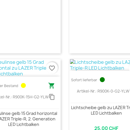
favorite_border
circle
Sofort lieferbar
circle

er Bestand
c
Artikel-Nr.:
R900K-0-G2-YLW
content_copy
kel-Nr.:
R900K-15H-G2-YLW
Lichtscheibe gelb zu LAZER Tr
LED Lichtbalken
linse gelb 15 Grad horizontal
AZER Triple-R, 2. Generation
LED Lichtbalken
25,00 CHF