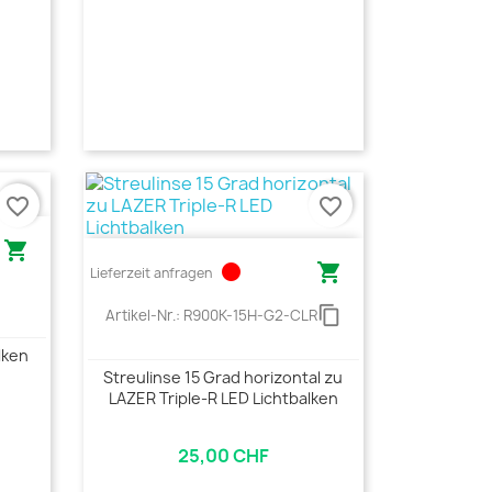
favorite_border
favorite_border

circle

Lieferzeit anfragen
content_copy
Artikel-Nr.:
R900K-15H-G2-CLR
lken
Streulinse 15 Grad horizontal zu
LAZER Triple-R LED Lichtbalken
25,00 CHF