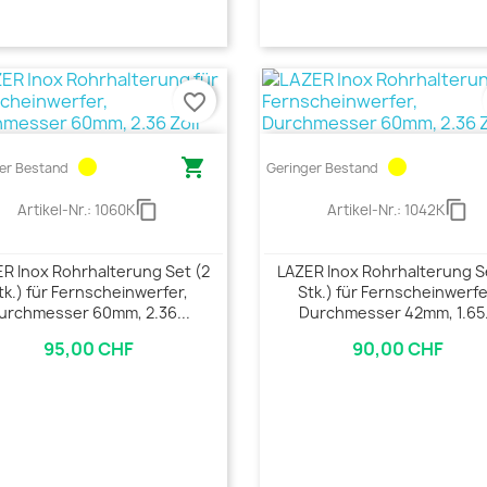
favorite_border
circle

circle
er Bestand
Geringer Bestand
content_copy
content_copy
Artikel-Nr.:
1060K
Artikel-Nr.:
1042K
R Inox Rohrhalterung Set (2
LAZER Inox Rohrhalterung S
tk.) für Fernscheinwerfer,
Stk.) für Fernscheinwerfe
urchmesser 60mm, 2.36...
Durchmesser 42mm, 1.65.
95,00 CHF
90,00 CHF