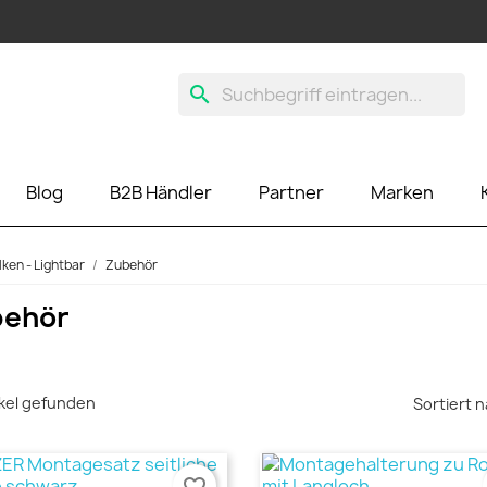
search
Blog
B2B Händler
Partner
Marken
lken - Lightbar
Zubehör
behör
ikel gefunden
Sortiert n