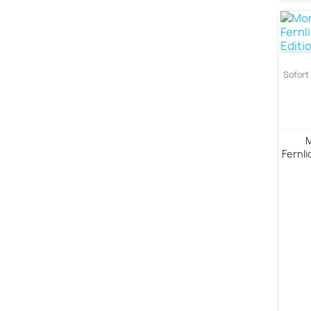
Sofort 
M
Fernl