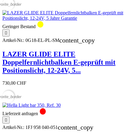
vorite_border
circle
Geringer Bestand

content_copy
Artikel-Nr.:
0G18-EL-PL-SM
LAZER GLIDE ELITE
Doppelfernlichtbalken E-geprüft mit
Positionslicht, 12-24V, 5...
730,00 CHF
vorite_border
circle
Lieferzeit anfragen

content_copy
Artikel-Nr.:
1FJ 958 040-051