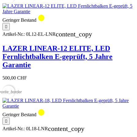
circle
Geringer Bestand

content_copy
Artikel-Nr.:
0L12-EL-LNR
LAZER LINEAR-12 ELITE, LED
Fernlichtbalken E-geprüft, 5 Jahre
Garantie
500,00 CHF
vorite_border
circle
Geringer Bestand

content_copy
Artikel-Nr.:
0L18-LNR