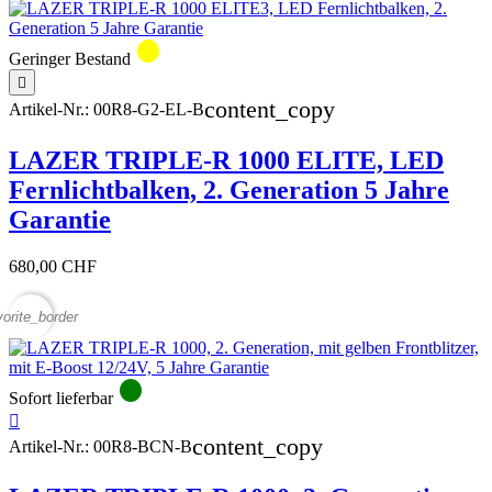
circle
Geringer Bestand

content_copy
Artikel-Nr.:
00R8-G2-EL-B
LAZER TRIPLE-R 1000 ELITE, LED
Fernlichtbalken, 2. Generation 5 Jahre
Garantie
680,00 CHF
vorite_border
circle
Sofort lieferbar

content_copy
Artikel-Nr.:
00R8-BCN-B