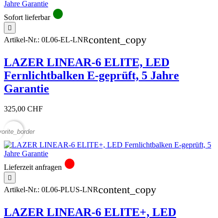
circle
Sofort lieferbar

content_copy
Artikel-Nr.:
0L06-EL-LNR
LAZER LINEAR-6 ELITE, LED
Fernlichtbalken E-geprüft, 5 Jahre
Garantie
325,00 CHF
vorite_border
circle
Lieferzeit anfragen

content_copy
Artikel-Nr.:
0L06-PLUS-LNR
LAZER LINEAR-6 ELITE+, LED