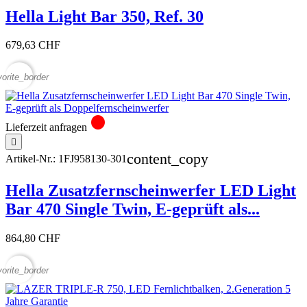
Hella Light Bar 350, Ref. 30
679,63 CHF
vorite_border
circle
Lieferzeit anfragen

content_copy
Artikel-Nr.:
1FJ958130-301
Hella Zusatzfernscheinwerfer LED Light
Bar 470 Single Twin, E-geprüft als...
864,80 CHF
vorite_border