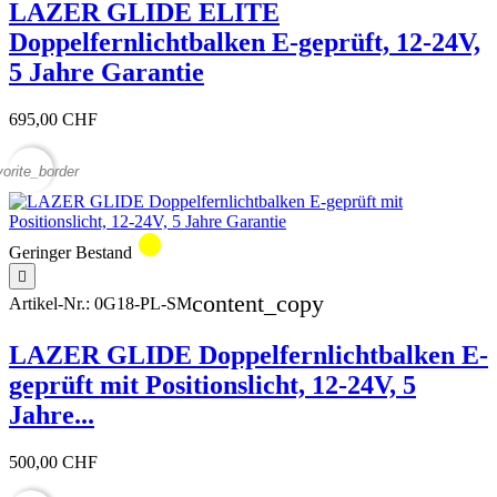
LAZER GLIDE ELITE
Doppelfernlichtbalken E-geprüft, 12-24V,
5 Jahre Garantie
695,00 CHF
vorite_border
circle
Geringer Bestand

content_copy
Artikel-Nr.:
0G18-PL-SM
LAZER GLIDE Doppelfernlichtbalken E-
geprüft mit Positionslicht, 12-24V, 5
Jahre...
500,00 CHF