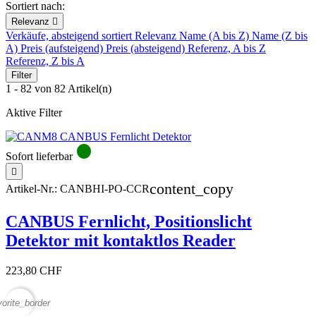
Sortiert nach:
Relevanz

Verkäufe, absteigend sortiert
Relevanz
Name (A bis Z)
Name (Z bis
A)
Preis (aufsteigend)
Preis (absteigend)
Referenz, A bis Z
Referenz, Z bis A
Filter
1 - 82 von 82 Artikel(n)
Aktive Filter
circle
Sofort lieferbar

content_copy
Artikel-Nr.:
CANBHI-PO-CCR
CANBUS Fernlicht, Positionslicht
Detektor mit kontaktlos Reader
223,80 CHF
vorite_border