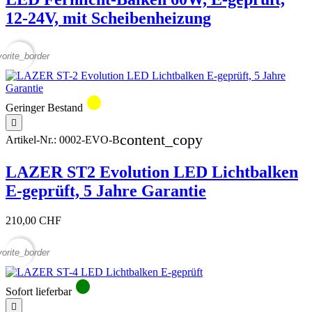
12-24V, mit Scheibenheizung
vorite_border
circle
Geringer Bestand

content_copy
Artikel-Nr.:
0002-EVO-B
LAZER ST2 Evolution LED Lichtbalken
E-geprüft, 5 Jahre Garantie
210,00 CHF
vorite_border
circle
Sofort lieferbar
