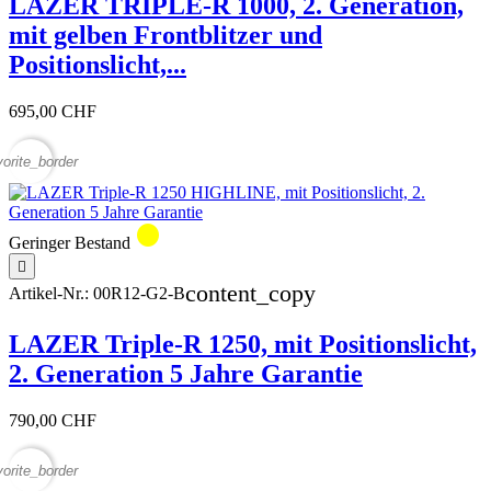
LAZER TRIPLE-R 1000, 2. Generation,
mit gelben Frontblitzer und
Positionslicht,...
695,00 CHF
vorite_border
circle
Geringer Bestand

content_copy
Artikel-Nr.:
00R12-G2-B
LAZER Triple-R 1250, mit Positionslicht,
2. Generation 5 Jahre Garantie
790,00 CHF
vorite_border