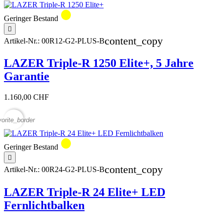
circle
Geringer Bestand

content_copy
Artikel-Nr.:
00R12-G2-PLUS-B
LAZER Triple-R 1250 Elite+, 5 Jahre
Garantie
1.160,00 CHF
vorite_border
circle
Geringer Bestand

content_copy
Artikel-Nr.:
00R24-G2-PLUS-B
LAZER Triple-R 24 Elite+ LED
Fernlichtbalken