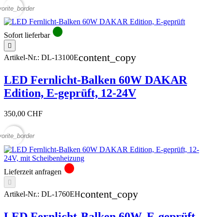
vorite_border
circle
Sofort lieferbar

content_copy
Artikel-Nr.:
DL-13100E
LED Fernlicht-Balken 60W DAKAR
Edition, E-geprüft, 12-24V
350,00 CHF
vorite_border
circle
Lieferzeit anfragen

content_copy
Artikel-Nr.:
DL-1760EH
LED Fernlicht-Balken 60W, E-geprüft,