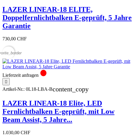
LAZER LINEAR-18 ELITE,
Doppelfernlichtbalken E-geprüft, 5 Jahre
Garantie
730,00 CHF
vorite_border
circle
Lieferzeit anfragen

content_copy
Artikel-Nr.:
0L18-LBA-B
LAZER LINEAR-18 Elite, LED
Fernlichtbalken E-geprüft, mit Low
Beam Assist, 5 Jahre...
1.030,00 CHF