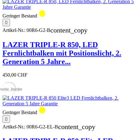
circle
Geringer Bestand

content_copy
Artikel-Nr.:
00R6-G2-B
LAZER TRIPLE-R 850, LED
Fernlichtbalken mit Positionslicht, 2.
Generation 5 Jahre...
450,00 CHF
vorite_border
circle
Geringer Bestand

content_copy
Artikel-Nr.:
00R6-G2-EL-B