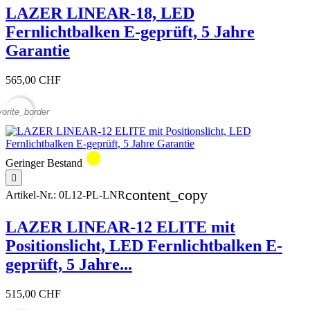
LAZER LINEAR-18, LED
Fernlichtbalken E-geprüft, 5 Jahre
Garantie
565,00 CHF
vorite_border
circle
Geringer Bestand

content_copy
Artikel-Nr.:
0L12-PL-LNR
LAZER LINEAR-12 ELITE mit
Positionslicht, LED Fernlichtbalken E-
geprüft, 5 Jahre...
515,00 CHF