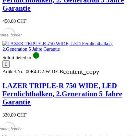
Garantie
450,00 CHF
vorite_border
circle
Sofort lieferbar

content_copy
Artikel-Nr.:
00R4-G2-WIDE-B
LAZER TRIPLE-R 750 WIDE, LED
Fernlichtbalken, 2.Generation 5 Jahre
Garantie
330,00 CHF
vorite_border