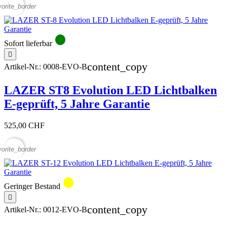
vorite_border
circle
Sofort lieferbar

content_copy
Artikel-Nr.:
0008-EVO-B
LAZER ST8 Evolution LED Lichtbalken
E-geprüft, 5 Jahre Garantie
525,00 CHF
vorite_border
circle
Geringer Bestand

content_copy
Artikel-Nr.:
0012-EVO-B