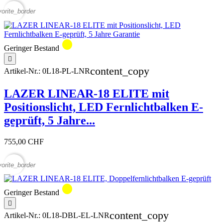
vorite_border
circle
Geringer Bestand

content_copy
Artikel-Nr.:
0L18-PL-LNR
LAZER LINEAR-18 ELITE mit
Positionslicht, LED Fernlichtbalken E-
geprüft, 5 Jahre...
755,00 CHF
vorite_border
circle
Geringer Bestand

content_copy
Artikel-Nr.:
0L18-DBL-EL-LNR