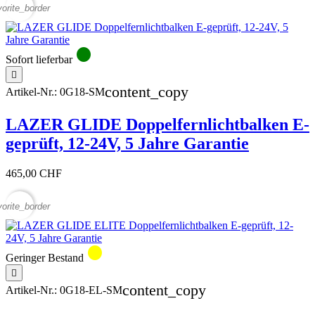
vorite_border
circle
Sofort lieferbar

content_copy
Artikel-Nr.:
0G18-SM
LAZER GLIDE Doppelfernlichtbalken E-
geprüft, 12-24V, 5 Jahre Garantie
465,00 CHF
vorite_border
circle
Geringer Bestand

content_copy
Artikel-Nr.:
0G18-EL-SM