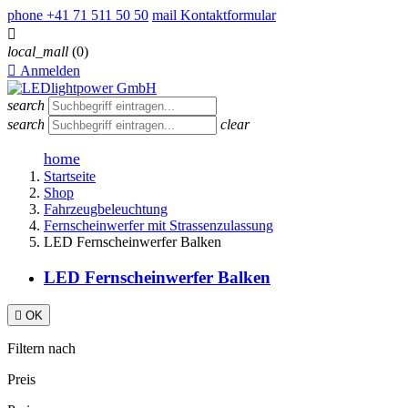
phone
+41 71 511 50 50
mail
Kontaktformular

local_mall
(0)

Anmelden
search
search
clear
home
Startseite
Shop
Fahrzeugbeleuchtung
Fernscheinwerfer mit Strassenzulassung
LED Fernscheinwerfer Balken
LED Fernscheinwerfer Balken

OK
Filtern nach
Preis