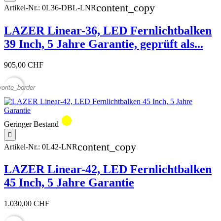
content_copy
Artikel-Nr.:
0L36-DBL-LNR
LAZER Linear-36, LED Fernlichtbalken
39 Inch, 5 Jahre Garantie, geprüft als...
905,00 CHF
vorite_border
circle
Geringer Bestand

content_copy
Artikel-Nr.:
0L42-LNR
LAZER Linear-42, LED Fernlichtbalken
45 Inch, 5 Jahre Garantie
1.030,00 CHF