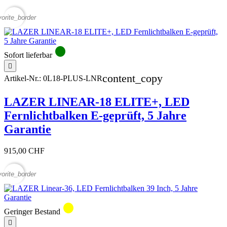
vorite_border
circle
Sofort lieferbar

content_copy
Artikel-Nr.:
0L18-PLUS-LNR
LAZER LINEAR-18 ELITE+, LED
Fernlichtbalken E-geprüft, 5 Jahre
Garantie
915,00 CHF
vorite_border
circle
Geringer Bestand
