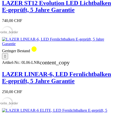
LAZER ST12 Evolution LED Lichtbalken
E-geprüft, 5 Jahre Garantie
740,00 CHF
vorite_border
circle
Geringer Bestand

content_copy
Artikel-Nr.:
0L06-LNR
LAZER LINEAR-6, LED Fernlichtbalken
E-geprüft, 5 Jahre Garantie
250,00 CHF
vorite_border