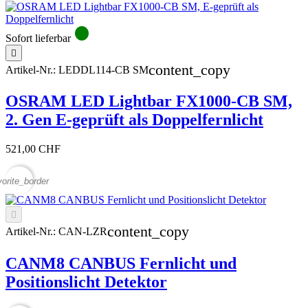
circle
Sofort lieferbar

content_copy
Artikel-Nr.:
LEDDL114-CB SM
OSRAM LED Lightbar FX1000-CB SM,
2. Gen E-geprüft als Doppelfernlicht
521,00 CHF
vorite_border

content_copy
Artikel-Nr.:
CAN-LZR
CANM8 CANBUS Fernlicht und
Positionslicht Detektor