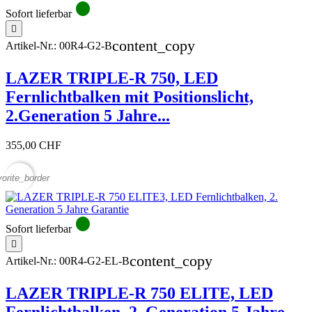
circle
Sofort lieferbar

content_copy
Artikel-Nr.:
00R4-G2-B
LAZER TRIPLE-R 750, LED
Fernlichtbalken mit Positionslicht,
2.Generation 5 Jahre...
355,00 CHF
vorite_border
circle
Sofort lieferbar

content_copy
Artikel-Nr.:
00R4-G2-EL-B
LAZER TRIPLE-R 750 ELITE, LED
Fernlichtbalken, 2. Generation 5 Jahre