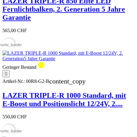
LAZER TRIPLE-R 850 Elite LED
Fernlichtbalken, 2. Generation 5 Jahre
Garantie
565,00 CHF
vorite_border
circle
Geringer Bestand

content_copy
Artikel-Nr.:
00R8-G2-B
LAZER TRIPLE-R 1000 Standard, mit
E-Boost und Positionslicht 12/24V, 2....
550,00 CHF
vorite_border