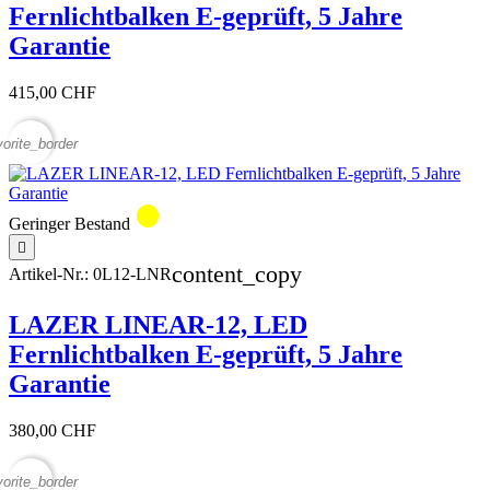
Fernlichtbalken E-geprüft, 5 Jahre
Garantie
415,00 CHF
vorite_border
circle
Geringer Bestand

content_copy
Artikel-Nr.:
0L12-LNR
LAZER LINEAR-12, LED
Fernlichtbalken E-geprüft, 5 Jahre
Garantie
380,00 CHF
vorite_border