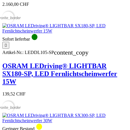
2.160,00 CHF
vorite_border
circle
Sofort lieferbar

content_copy
Artikel-Nr.:
LEDDL105-SP
OSRAM LEDriving® LIGHTBAR
SX180-SP, LED Fernlichtscheinwerfer
15W
139,52 CHF
vorite_border
circle
Geringer Bestand