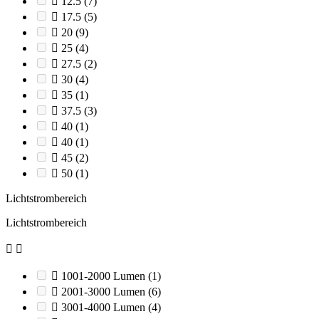

12.5
(7)

17.5
(5)

20
(9)

25
(4)

27.5
(2)

30
(4)

35
(1)

37.5
(3)

40
(1)

40
(1)

45
(2)

50
(1)
Lichtstrombereich
Lichtstrombereich



1001-2000 Lumen
(1)

2001-3000 Lumen
(6)

3001-4000 Lumen
(4)