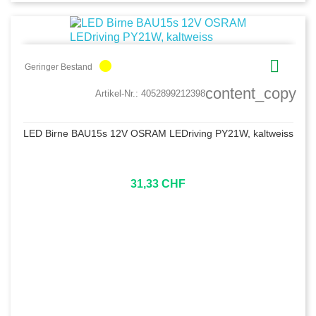

circle
Geringer Bestand
content_copy
Artikel-Nr.:
4052899212398
LED Birne BAU15s 12V OSRAM LEDriving PY21W, kaltweiss
31,33 CHF