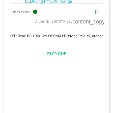

circle
Sofort lieferbar
content_copy
Artikel-Nr.:
7507DYP-2BL
LED Birne BAU15s 12V OSRAM LEDriving PY21W, orange
23,00 CHF