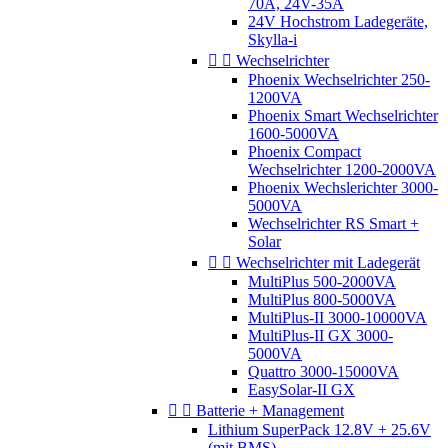
70A, 24V-35A
24V Hochstrom Ladegeräte,
Skylla-i


Wechselrichter
Phoenix Wechselrichter 250-
1200VA
Phoenix Smart Wechselrichter
1600-5000VA
Phoenix Compact
Wechselrichter 1200-2000VA
Phoenix Wechslerichter 3000-
5000VA
Wechselrichter RS Smart +
Solar


Wechselrichter mit Ladegerät
MultiPlus 500-2000VA
MultiPlus 800-5000VA
MultiPlus-II 3000-10000VA
MultiPlus-II GX 3000-
5000VA
Quattro 3000-15000VA
EasySolar-II GX


Batterie + Management
Lithium SuperPack 12.8V + 25.6V
(mit BMS)