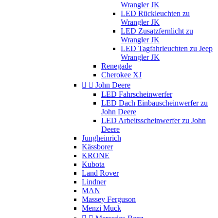
Wrangler JK
LED Rückleuchten zu
Wrangler JK
LED Zusatzfernlicht zu
Wrangler JK
LED Tagfahrleuchten zu Jeep
Wrangler JK
Renegade
Cherokee XJ


John Deere
LED Fahrscheinwerfer
LED Dach Einbauscheinwerfer zu
John Deere
LED Arbeitsscheinwerfer zu John
Deere
Jungheinrich
Kässborer
KRONE
Kubota
Land Rover
Lindner
MAN
Massey Ferguson
Menzi Muck