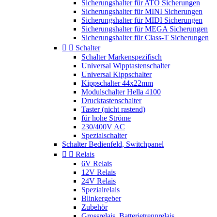
Sicherungshalter für ATO Sicherungen
Sicherungshalter für MINI Sicherungen
Sicherungshalter für MIDI Sicherungen
Sicherungshalter für MEGA Sicherungen
Sicherungshalter für Class-T Sicherungen


Schalter
Schalter Markenspezifisch
Universal Wipptastenschalter
Universal Kippschalter
Kippschalter 44x22mm
Modulschalter Hella 4100
Drucktastenschalter
Taster (nicht rastend)
für hohe Ströme
230/400V AC
Spezialschalter
Schalter Bedienfeld, Switchpanel


Relais
6V Relais
12V Relais
24V Relais
Spezialrelais
Blinkergeber
Zubehör
Grossrelais, Batterietrennrelais