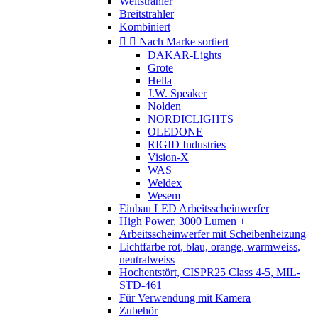
Weitstrahler
Breitstrahler
Kombiniert


Nach Marke sortiert
DAKAR-Lights
Grote
Hella
J.W. Speaker
Nolden
NORDICLIGHTS
OLEDONE
RIGID Industries
Vision-X
WAS
Weldex
Wesem
Einbau LED Arbeitsscheinwerfer
High Power, 3000 Lumen +
Arbeitsscheinwerfer mit Scheibenheizung
Lichtfarbe rot, blau, orange, warmweiss,
neutralweiss
Hochentstört, CISPR25 Class 4-5, MIL-
STD-461
Für Verwendung mit Kamera
Zubehör