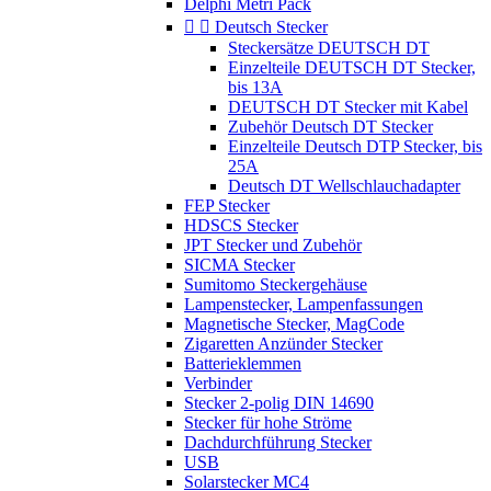
Delphi Metri Pack


Deutsch Stecker
Steckersätze DEUTSCH DT
Einzelteile DEUTSCH DT Stecker,
bis 13A
DEUTSCH DT Stecker mit Kabel
Zubehör Deutsch DT Stecker
Einzelteile Deutsch DTP Stecker, bis
25A
Deutsch DT Wellschlauchadapter
FEP Stecker
HDSCS Stecker
JPT Stecker und Zubehör
SICMA Stecker
Sumitomo Steckergehäuse
Lampenstecker, Lampenfassungen
Magnetische Stecker, MagCode
Zigaretten Anzünder Stecker
Batterieklemmen
Verbinder
Stecker 2-polig DIN 14690
Stecker für hohe Ströme
Dachdurchführung Stecker
USB
Solarstecker MC4