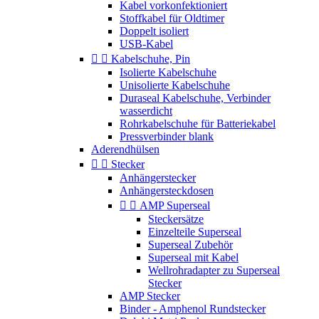
Kabel vorkonfektioniert
Stoffkabel für Oldtimer
Doppelt isoliert
USB-Kabel


Kabelschuhe, Pin
Isolierte Kabelschuhe
Unisolierte Kabelschuhe
Duraseal Kabelschuhe, Verbinder
wasserdicht
Rohrkabelschuhe für Batteriekabel
Pressverbinder blank
Aderendhülsen


Stecker
Anhängerstecker
Anhängersteckdosen


AMP Superseal
Steckersätze
Einzelteile Superseal
Superseal Zubehör
Superseal mit Kabel
Wellrohradapter zu Superseal
Stecker
AMP Stecker
Binder - Amphenol Rundstecker