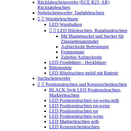
Rückfahrscheinwerfer (ECE R23, AR)
Rückfahrleuchten
Nebelscheinwerfer, Tagfahrleuchten


Warnbeleuchtung
LED Warnbalken


LED Blitzleuchten, Rumdumleuchten
Mit Magnetsockel und Stecker für
Zigaraettenanzünder
Aufsteckrohr Befestigung
Festmontage
Zubehör Aufsteckrohr
LED Frontblitzer - Heckblitzer
Blitzmodule
LED Blitzleuchten mobil mit Batterie
Suchscheinwerfer


Positionsleuchten und Kennzeichenleuchten
BLACK Style LED Positionsleuchten,
Markierleuchten
LED Positionsleuchten rot-weiss-gelb
LED Positionsleuchten rot-weiss
LED Positionsleuchten rot
LED Positionsleuchten weiss
LED Markierleuchten gelb
LED Kennzeichenleuchten