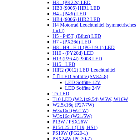
H3 - (PK22s) LED
HB3 (9005) HIR1 LED
H4 - (P43t) LED
HB4 (9006) HIR2 LED
H4 Motorrad Leuchtmittel (symmetrisches
Licht)
H5 - P45T, (Bilux) LED
H7 - (PX26d) LED
H8 - H9 - H11 (PGJ19-1) LED
H10 - (PY20d) LED
H13 (P26.4t), 9008 LED
H15 - LED
HIR2 (9012) LED Leuchtmittel


LED Soffitte (SV8.5-8)
LED Soffitte 12V
LED Soffitte 24V
T5 LED
T10 LED (W2.1x9.5d) W5W, W16W
W2.5x16q (P27/7W)
W3x16d (W21W)
W3x16q (W21/5W)
P13W / PSX26W
P15d-25-1 (T19, HS1)
PS19W (PG20-1)
PSX24W (PG20-7)