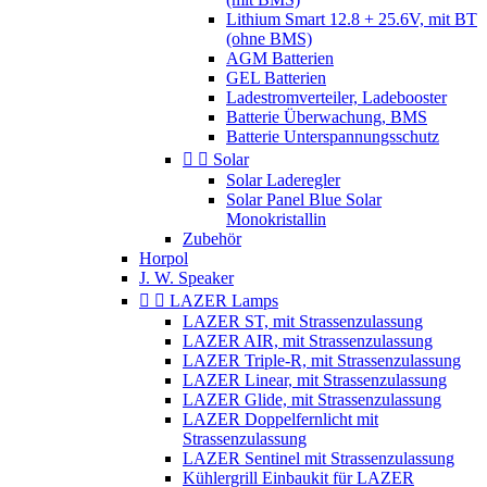
Lithium Smart 12.8 + 25.6V, mit BT
(ohne BMS)
AGM Batterien
GEL Batterien
Ladestromverteiler, Ladebooster
Batterie Überwachung, BMS
Batterie Unterspannungsschutz


Solar
Solar Laderegler
Solar Panel Blue Solar
Monokristallin
Zubehör
Horpol
J. W. Speaker


LAZER Lamps
LAZER ST, mit Strassenzulassung
LAZER AIR, mit Strassenzulassung
LAZER Triple-R, mit Strassenzulassung
LAZER Linear, mit Strassenzulassung
LAZER Glide, mit Strassenzulassung
LAZER Doppelfernlicht mit
Strassenzulassung
LAZER Sentinel mit Strassenzulassung
Kühlergrill Einbaukit für LAZER