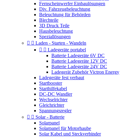
Fernscheinwerfer Einbaulösungen
Div. Fahrzeugbeleuchtung
Beleuchtung für Behörden
Blechteile
3D Druck Teile
Hausbeleuchtung
Speziallösungen


Laden - Starten - Wandeln


Ladegeräte portabel
Batterie Ladegeräte 6V DC
Batterie Ladegeräte 12V DC
Batterie Ladegeräte 24V DC
Ladegerät Zubehör Victron Energy
Ladegeräte fest verbaut
Startbooster
Starthilfekabel
DC-DC Wandler
Wechselrichter
Gleichrichter
Spannungsregler


Solar - Batterie
Solarpanel
Solarpanel für Motorhaube
Solar Kabel und Steckverbinder