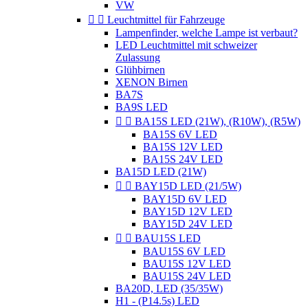
VW


Leuchtmittel für Fahrzeuge
Lampenfinder, welche Lampe ist verbaut?
LED Leuchtmittel mit schweizer
Zulassung
Glühbirnen
XENON Birnen
BA7S
BA9S LED


BA15S LED (21W), (R10W), (R5W)
BA15S 6V LED
BA15S 12V LED
BA15S 24V LED
BA15D LED (21W)


BAY15D LED (21/5W)
BAY15D 6V LED
BAY15D 12V LED
BAY15D 24V LED


BAU15S LED
BAU15S 6V LED
BAU15S 12V LED
BAU15S 24V LED
BA20D, LED (35/35W)
H1 - (P14.5s) LED