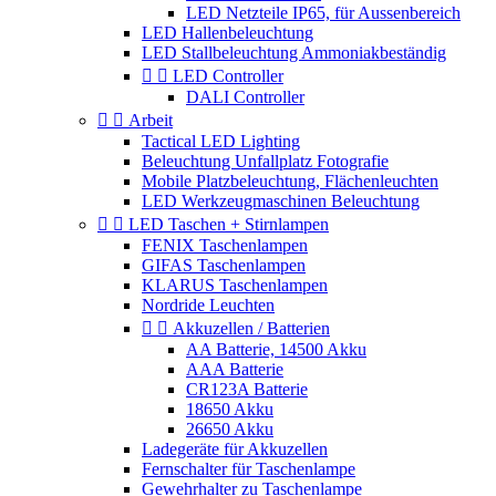
LED Netzteile IP65, für Aussenbereich
LED Hallenbeleuchtung
LED Stallbeleuchtung Ammoniakbeständig


LED Controller
DALI Controller


Arbeit
Tactical LED Lighting
Beleuchtung Unfallplatz Fotografie
Mobile Platzbeleuchtung, Flächenleuchten
LED Werkzeugmaschinen Beleuchtung


LED Taschen + Stirnlampen
FENIX Taschenlampen
GIFAS Taschenlampen
KLARUS Taschenlampen
Nordride Leuchten


Akkuzellen / Batterien
AA Batterie, 14500 Akku
AAA Batterie
CR123A Batterie
18650 Akku
26650 Akku
Ladegeräte für Akkuzellen
Fernschalter für Taschenlampe
Gewehrhalter zu Taschenlampe