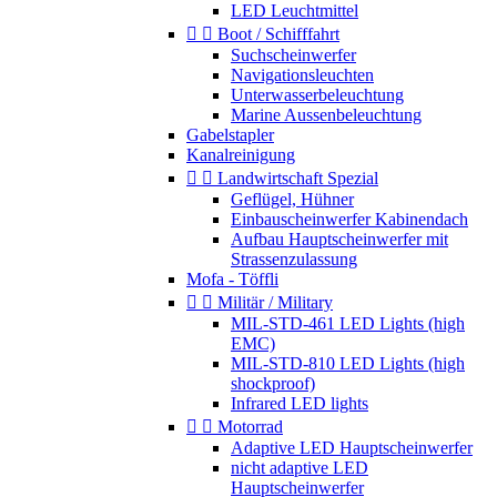
LED Leuchtmittel


Boot / Schifffahrt
Suchscheinwerfer
Navigationsleuchten
Unterwasserbeleuchtung
Marine Aussenbeleuchtung
Gabelstapler
Kanalreinigung


Landwirtschaft Spezial
Geflügel, Hühner
Einbauscheinwerfer Kabinendach
Aufbau Hauptscheinwerfer mit
Strassenzulassung
Mofa - Töffli


Militär / Military
MIL-STD-461 LED Lights (high
EMC)
MIL-STD-810 LED Lights (high
shockproof)
Infrared LED lights


Motorrad
Adaptive LED Hauptscheinwerfer
nicht adaptive LED
Hauptscheinwerfer