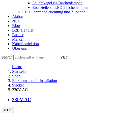
Leuchtkegel zu Taschenlampen
Ersatzteile zu LED Taschenlampen
LED Fahrradbeleuchtung und Zubehör
Aktion
NEU
Blog
B2B Händler
Partner
Marken
Kabelkonfektion
Über uns
search
clear
home
Startseite
Shop
Elektromaterial - Installation
Stecker
230V AC
230V AC

OK