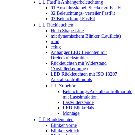


FastFit Anhängerbeleuchtung
01 Anschlusskabel, Stecker zu FastFit
02 Beleuchtungs- verteiler FastFit
03 Beleuchtung FastFit


Rückleuchten
Hella Shape Line
mit dynamischem Blinker (Lauflicht)
rund
eckig
Anhänger LED Leuchten mit
Dreieckrückstrahler
Rückleuchten mit Widerstand
(Ausfallerkennung)
LED Rückleuchten mit ISO 13207
Ausfallkontrollimpuls


Zubehör
Beleuchtungs Ausfallkontrollmodule
mit Lastsimulation
Lastwiderstände
LED Blinkrelais
Montage


Blinkleuchten
Blinker vorne
Blinker seitlich