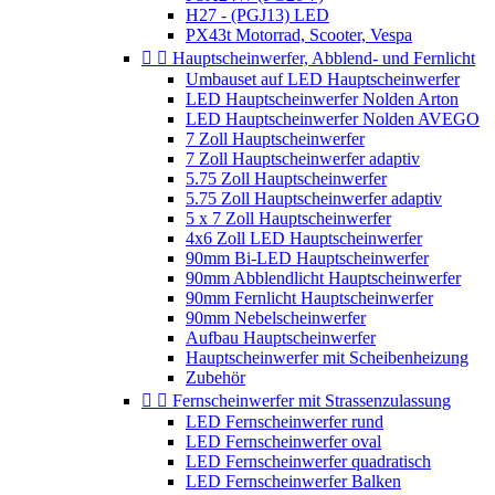
H27 - (PGJ13) LED
PX43t Motorrad, Scooter, Vespa


Hauptscheinwerfer, Abblend- und Fernlicht
Umbauset auf LED Hauptscheinwerfer
LED Hauptscheinwerfer Nolden Arton
LED Hauptscheinwerfer Nolden AVEGO
7 Zoll Hauptscheinwerfer
7 Zoll Hauptscheinwerfer adaptiv
5.75 Zoll Hauptscheinwerfer
5.75 Zoll Hauptscheinwerfer adaptiv
5 x 7 Zoll Hauptscheinwerfer
4x6 Zoll LED Hauptscheinwerfer
90mm Bi-LED Hauptscheinwerfer
90mm Abblendlicht Hauptscheinwerfer
90mm Fernlicht Hauptscheinwerfer
90mm Nebelscheinwerfer
Aufbau Hauptscheinwerfer
Hauptscheinwerfer mit Scheibenheizung
Zubehör


Fernscheinwerfer mit Strassenzulassung
LED Fernscheinwerfer rund
LED Fernscheinwerfer oval
LED Fernscheinwerfer quadratisch
LED Fernscheinwerfer Balken