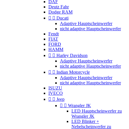
DAF
Deutz Fahr
Dodge RAM


Ducati
Adaptive Hauptscheinwerfer
nicht adaptive Hauptscheinwerfer
Fendt
FIAT
FORD
HAMM


Harley Davidson
Adaptive Hauptscheinwerfer
nicht adaptive Hauptscheinwerfer


Indian Motorcycle
Adaptive Hauptscheinwerfer
nicht adaptive Hauptscheinwerfer
ISUZU
IVECO


Jeep


Wrangler JK
LED Hauptscheinwerfer zu
Wrangler JK
LED Blinker +
Nebelscheinwerfer zu