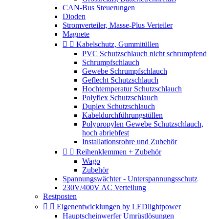
CAN-Bus Steuerungen
Dioden
Stromverteiler, Masse-Plus Verteiler
Magnete


Kabelschutz, Gummitüllen
PVC Schutzschlauch nicht schrumpfend
Schrumpfschlauch
Gewebe Schrumpfschlauch
Geflecht Schutzschlauch
Hochtemperatur Schutzschlauch
Polyflex Schutzschlauch
Duplex Schutzschlauch
Kabeldurchführungstüllen
Polypropylen Gewebe Schutzschlauch,
hoch abriebfest
Installationsrohre und Zubehör


Reihenklemmen + Zubehör
Wago
Zubehör
Spannungswächter - Unterspannungsschutz
230V/400V AC Verteilung
Restposten


Eigenentwicklungen by LEDlightpower
Hauptscheinwerfer Umrüstlösungen