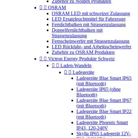
Zubehör zu Nolden Produkten


OSRAM
OSRAM LED mit schweizer Zulassung
LED Ersatzleuchtmittel für Fahrzeuge
Fernlichtbalken mit Strassenzulassung
Doppelfernlichtbalken mit
Strassenzulassung
Fernscheinwerfer mit Strassenzulassung
LED Rückfahr- und Arbeitsscheinwerfer
Zubehör zu OSRAM Produkten


Victron Energy Produkte Schweiz


Laden-Wandeln


Ladegeräte
Ladegeräte Blue Smart IP65
(mit Bluetooth)
Ladegeräte IP65 (ohne
Bluetooth)
Ladegeräte Blue Smart IP67
(mit Bluetooth)
Ladegeräte Blue Smart IP22
(mit Bluetooth)
Ladegeräte Phoenix Smart
IP43, 120-240V
Skylla IP65 Ladegerät 12V-