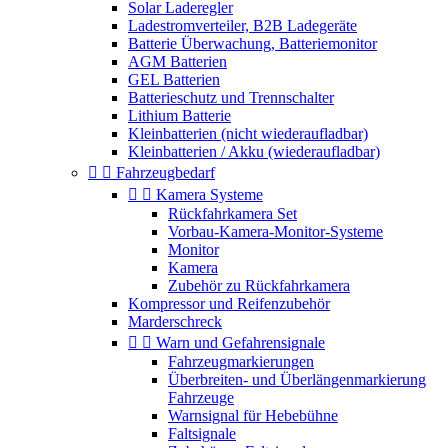
Solar Laderegler
Ladestromverteiler, B2B Ladegeräte
Batterie Überwachung, Batteriemonitor
AGM Batterien
GEL Batterien
Batterieschutz und Trennschalter
Lithium Batterie
Kleinbatterien (nicht wiederaufladbar)
Kleinbatterien / Akku (wiederaufladbar)


Fahrzeugbedarf


Kamera Systeme
Rückfahrkamera Set
Vorbau-Kamera-Monitor-Systeme
Monitor
Kamera
Zubehör zu Rückfahrkamera
Kompressor und Reifenzubehör
Marderschreck


Warn und Gefahrensignale
Fahrzeugmarkierungen
Überbreiten- und Überlängenmarkierung
Fahrzeuge
Warnsignal für Hebebühne
Faltsignale