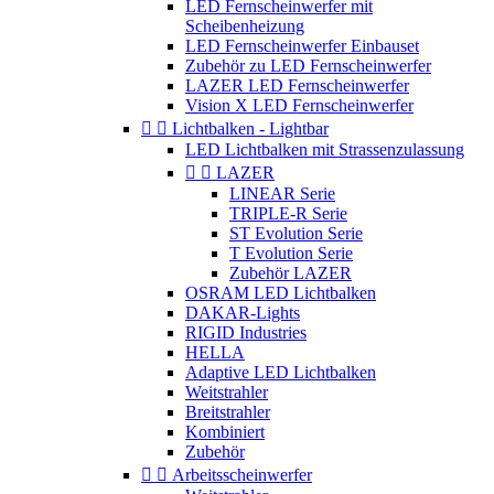
LED Fernscheinwerfer mit
Scheibenheizung
LED Fernscheinwerfer Einbauset
Zubehör zu LED Fernscheinwerfer
LAZER LED Fernscheinwerfer
Vision X LED Fernscheinwerfer


Lichtbalken - Lightbar
LED Lichtbalken mit Strassenzulassung


LAZER
LINEAR Serie
TRIPLE-R Serie
ST Evolution Serie
T Evolution Serie
Zubehör LAZER
OSRAM LED Lichtbalken
DAKAR-Lights
RIGID Industries
HELLA
Adaptive LED Lichtbalken
Weitstrahler
Breitstrahler
Kombiniert
Zubehör


Arbeitsscheinwerfer