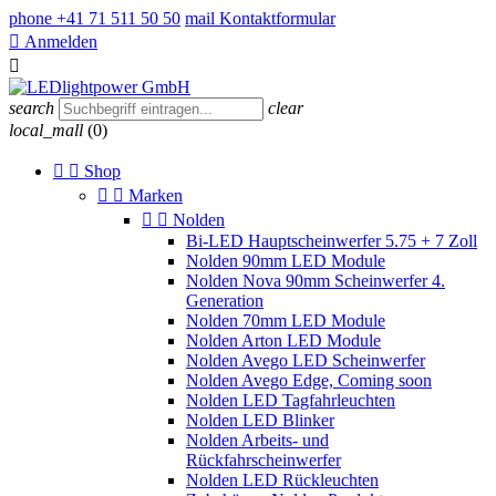
phone
+41 71 511 50 50
mail
Kontaktformular

Anmelden

search
clear
local_mall
(0)


Shop


Marken


Nolden
Bi-LED Hauptscheinwerfer 5.75 + 7 Zoll
Nolden 90mm LED Module
Nolden Nova 90mm Scheinwerfer 4.
Generation
Nolden 70mm LED Module
Nolden Arton LED Module
Nolden Avego LED Scheinwerfer
Nolden Avego Edge, Coming soon
Nolden LED Tagfahrleuchten
Nolden LED Blinker
Nolden Arbeits- und
Rückfahrscheinwerfer
Nolden LED Rückleuchten