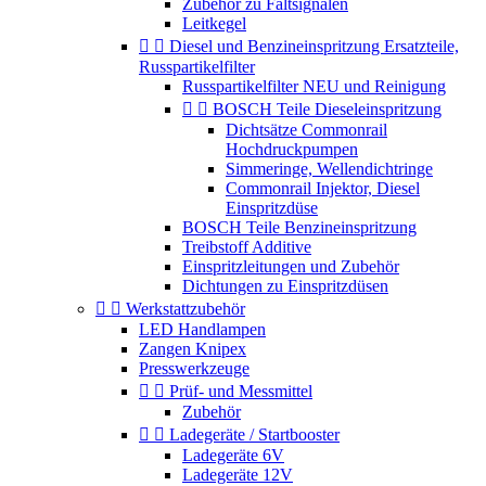
Zubehör zu Faltsignalen
Leitkegel


Diesel und Benzineinspritzung Ersatzteile,
Russpartikelfilter
Russpartikelfilter NEU und Reinigung


BOSCH Teile Dieseleinspritzung
Dichtsätze Commonrail
Hochdruckpumpen
Simmeringe, Wellendichtringe
Commonrail Injektor, Diesel
Einspritzdüse
BOSCH Teile Benzineinspritzung
Treibstoff Additive
Einspritzleitungen und Zubehör
Dichtungen zu Einspritzdüsen


Werkstattzubehör
LED Handlampen
Zangen Knipex
Presswerkzeuge


Prüf- und Messmittel
Zubehör


Ladegeräte / Startbooster
Ladegeräte 6V
Ladegeräte 12V