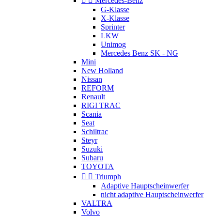


Mercedes-Benz
G-Klasse
X-Klasse
Sprinter
LKW
Unimog
Mercedes Benz SK - NG
Mini
New Holland
Nissan
REFORM
Renault
RIGI TRAC
Scania
Seat
Schiltrac
Steyr
Suzuki
Subaru
TOYOTA


Triumph
Adaptive Hauptscheinwerfer
nicht adaptive Hauptscheinwerfer
VALTRA
Volvo