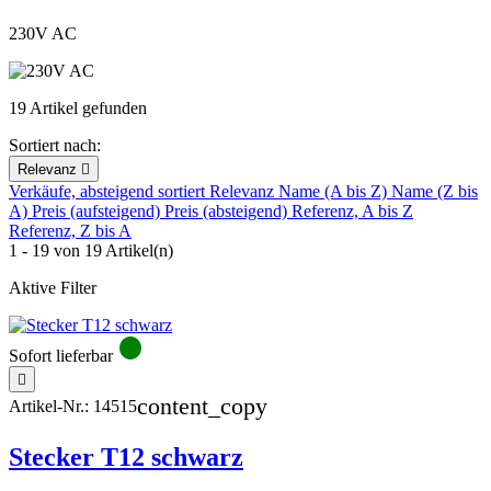
230V AC
19 Artikel gefunden
Sortiert nach:
Relevanz

Verkäufe, absteigend sortiert
Relevanz
Name (A bis Z)
Name (Z bis
A)
Preis (aufsteigend)
Preis (absteigend)
Referenz, A bis Z
Referenz, Z bis A
1 - 19 von 19 Artikel(n)
Aktive Filter
circle
Sofort lieferbar

content_copy
Artikel-Nr.:
14515
Stecker T12 schwarz