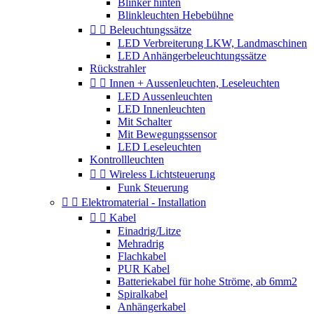
Blinker hinten
Blinkleuchten Hebebühne


Beleuchtungssätze
LED Verbreiterung LKW, Landmaschinen
LED Anhängerbeleuchtungssätze
Rückstrahler


Innen + Aussenleuchten, Leseleuchten
LED Aussenleuchten
LED Innenleuchten
Mit Schalter
Mit Bewegungssensor
LED Leseleuchten
Kontrollleuchten


Wireless Lichtsteuerung
Funk Steuerung


Elektromaterial - Installation


Kabel
Einadrig/Litze
Mehradrig
Flachkabel
PUR Kabel
Batteriekabel für hohe Ströme, ab 6mm2
Spiralkabel
Anhängerkabel