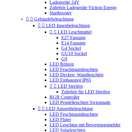
Ladegeräte 24V
Zubehör Ladegeräte Victron Energy
Startbooster


Gebäudebeleuchtung


LED Innenbeleuchtung


LED Leuchtmittel
E27 Fassung
E14 Fassung
G4 Sockel
GU10 Sockel
G9
LED Röhren
LED Feuchtraumleuchten
LED Decken, Wandleuchten
LED Einbauspot IP65


LED Streifen
Zubehör für LED Streifen
RGB Controller
LED Pendelleuchten Swissmade


LED Aussenbeleuchtung
LED Feuchtraumleuchten
LED Fluter
LED Leuchten mit Bewegungsmelder
LED Solarleuchten