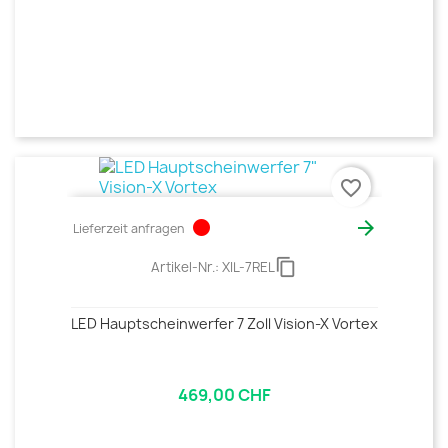
favorite_border
circle

Lieferzeit anfragen
content_copy
Artikel-Nr.:
XIL-7REL
LED Hauptscheinwerfer 7 Zoll Vision-X Vortex
469,00 CHF