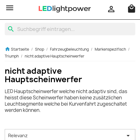

local_mall

search
home
Startseite
Shop
Fahrzeugbeleuchtung
Markenspezifisch
Triumph
nicht adaptive Hauptscheinwerfer
nicht adaptive
Hauptscheinwerfer
LED Hauptscheinwerfer welche nicht adaptiv sind, das
heisst diese Scheinwerfer haben keine zusätzlichen
Leuchtsegmente welche bei Kurvenfahrt zugeschaltet
werden können.

Relevanz