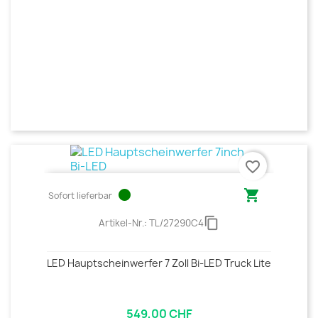
favorite_border
circle

Sofort lieferbar
content_copy
Artikel-Nr.:
TL/27290C4
LED Hauptscheinwerfer 7 Zoll Bi-LED Truck Lite
549,00 CHF