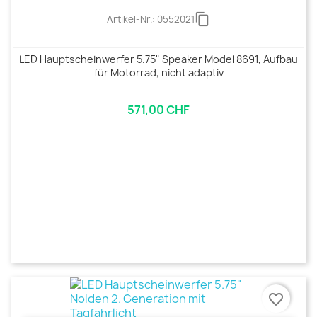
content_copy
Artikel-Nr.:
0552021
LED Hauptscheinwerfer 5.75" Speaker Model 8691, Aufbau
für Motorrad, nicht adaptiv
571,00 CHF
favorite_border