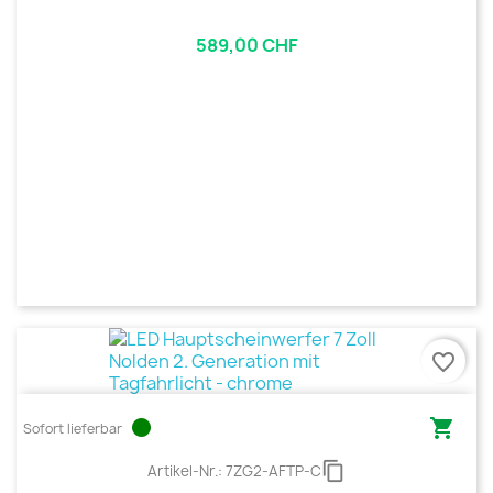
589,00 CHF
favorite_border
circle

Sofort lieferbar
content_copy
Artikel-Nr.:
7ZG2-AFTP-C