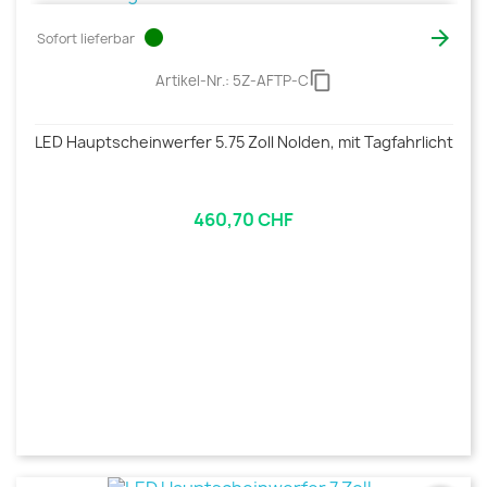
circle

Sofort lieferbar
content_copy
Artikel-Nr.:
5Z-AFTP-C
LED Hauptscheinwerfer 5.75 Zoll Nolden, mit Tagfahrlicht
460,70 CHF