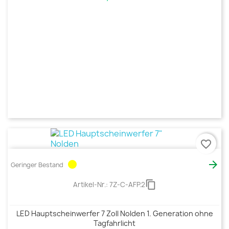
favorite_border
circle

Geringer Bestand
content_copy
Artikel-Nr.:
7Z-C-AFP.2
LED Hauptscheinwerfer 7 Zoll Nolden 1. Generation ohne
Tagfahrlicht