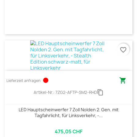
favorite_border
circle

Lieferzeit anfragen
content_copy
Artikel-Nr.:
7ZG2-AFTP-SM2-RHD
LED Hauptscheinwerfer 7 Zoll Nolden 2. Gen. mit
Tagfahrlicht, für Linksverkehr, -...
475,05 CHF