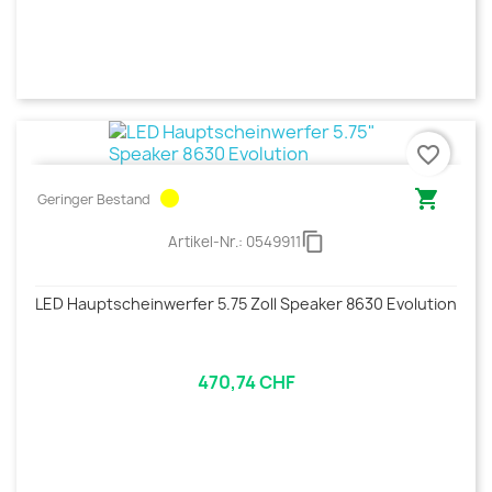
favorite_border
circle

Geringer Bestand
content_copy
Artikel-Nr.:
0549911
LED Hauptscheinwerfer 5.75 Zoll Speaker 8630 Evolution
470,74 CHF