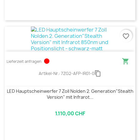
favorite_border
circle

Lieferzeit anfragen
content_copy
Artikel-Nr.:
7ZG2-AFP-IR01-0
LED Hauptscheinwerfer 7 Zoll Nolden 2. Generation"Stealth
Version" mit Infrarot...
1.110,00 CHF