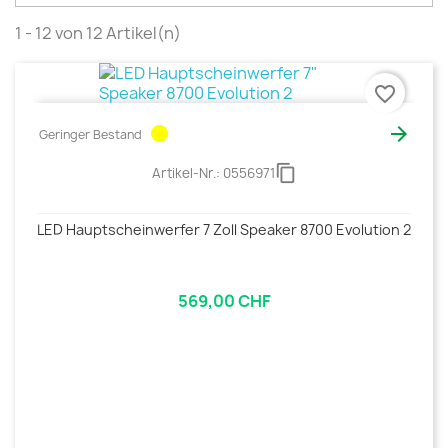
1 - 12 von 12 Artikel(n)
favorite_border
circle

Geringer Bestand
content_copy
Artikel-Nr.:
0556971
LED Hauptscheinwerfer 7 Zoll Speaker 8700 Evolution 2
569,00 CHF