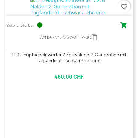
favorite_border
circle

Sofort lieferbar
content_copy
Artikel-Nr.:
7ZG2-AFTP-SC
LED Hauptscheinwerfer 7 Zoll Nolden 2. Generation mit
Tagfahrlicht - schwarz-chrome
460,00 CHF