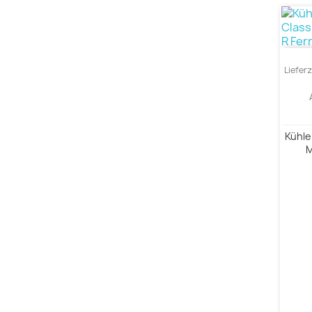
Liefer
Kühle
M