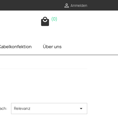

Anmelden
(0)
local_mall
Kabelkonfektion
Über uns

ach:
Relevanz