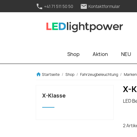
phone
mail
+41 71 511 50 50
Kontaktformular
Shop
Aktion
NEU
home
Startseite
Shop
Fahrzeugbeleuchtung
Marken
X-K
X-Klasse
LED B
2 Arti