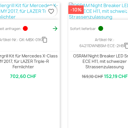
-10%
favorite_border
circle

circle
zeit anfragen
Sofort lieferbar
content_copy
Artikel-Nr.:
GK-MBX-01K
Artikel-Nr.:
content_
64211DWNBSM-ECE-2HB
rgrill Kit für Mercedes X-Class
OSRAM Night Breaker LED S
Y 2017, für LAZER Triple-R
ECE H11, mit schweizer
Fernlichter
Strassenzulassung
702,60 CHF
152,19 CHF
169,10 CHF