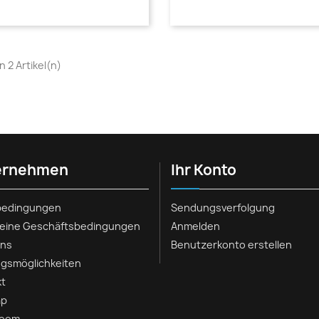
on 2 Artikel(n)
ernehmen
Ihr Konto
rbedingungen
Sendungsverfolgung
meine Geschäftsbedingungen
Anmelden
uns
Benutzerkonto erstellen
gsmöglichkeiten
kt
ap
room