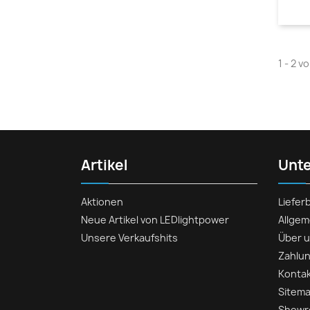
1 - 2 v
Artikel
Unt
Aktionen
Liefe
Neue Artikel von LEDlightpower
Allge
Unsere Verkaufshits
Über 
Zahlun
Konta
Sitem
Show