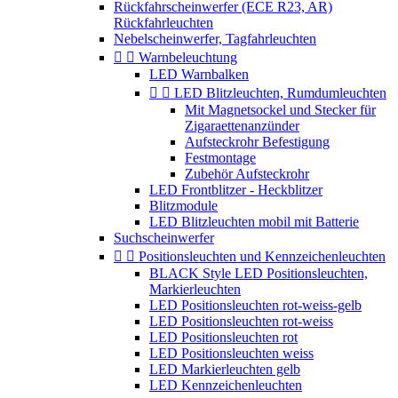
Rückfahrscheinwerfer (ECE R23, AR)
Rückfahrleuchten
Nebelscheinwerfer, Tagfahrleuchten


Warnbeleuchtung
LED Warnbalken


LED Blitzleuchten, Rumdumleuchten
Mit Magnetsockel und Stecker für
Zigaraettenanzünder
Aufsteckrohr Befestigung
Festmontage
Zubehör Aufsteckrohr
LED Frontblitzer - Heckblitzer
Blitzmodule
LED Blitzleuchten mobil mit Batterie
Suchscheinwerfer


Positionsleuchten und Kennzeichenleuchten
BLACK Style LED Positionsleuchten,
Markierleuchten
LED Positionsleuchten rot-weiss-gelb
LED Positionsleuchten rot-weiss
LED Positionsleuchten rot
LED Positionsleuchten weiss
LED Markierleuchten gelb
LED Kennzeichenleuchten