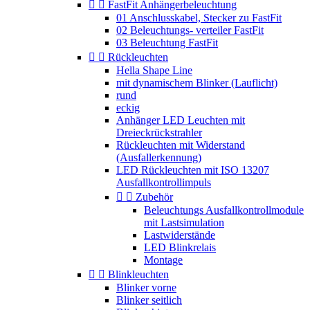


FastFit Anhängerbeleuchtung
01 Anschlusskabel, Stecker zu FastFit
02 Beleuchtungs- verteiler FastFit
03 Beleuchtung FastFit


Rückleuchten
Hella Shape Line
mit dynamischem Blinker (Lauflicht)
rund
eckig
Anhänger LED Leuchten mit
Dreieckrückstrahler
Rückleuchten mit Widerstand
(Ausfallerkennung)
LED Rückleuchten mit ISO 13207
Ausfallkontrollimpuls


Zubehör
Beleuchtungs Ausfallkontrollmodule
mit Lastsimulation
Lastwiderstände
LED Blinkrelais
Montage


Blinkleuchten
Blinker vorne
Blinker seitlich