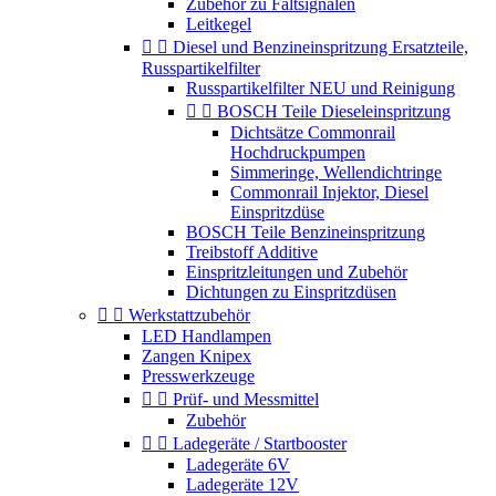
Zubehör zu Faltsignalen
Leitkegel


Diesel und Benzineinspritzung Ersatzteile,
Russpartikelfilter
Russpartikelfilter NEU und Reinigung


BOSCH Teile Dieseleinspritzung
Dichtsätze Commonrail
Hochdruckpumpen
Simmeringe, Wellendichtringe
Commonrail Injektor, Diesel
Einspritzdüse
BOSCH Teile Benzineinspritzung
Treibstoff Additive
Einspritzleitungen und Zubehör
Dichtungen zu Einspritzdüsen


Werkstattzubehör
LED Handlampen
Zangen Knipex
Presswerkzeuge


Prüf- und Messmittel
Zubehör


Ladegeräte / Startbooster
Ladegeräte 6V
Ladegeräte 12V