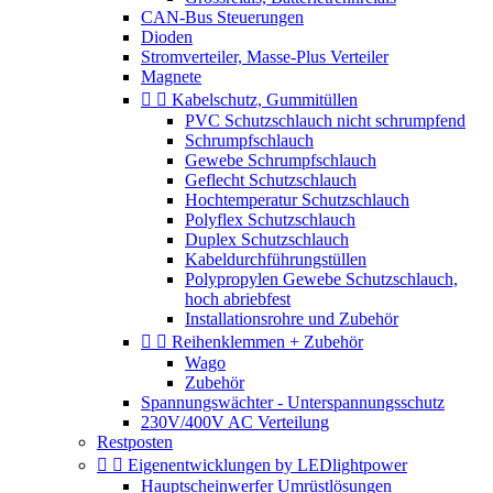
CAN-Bus Steuerungen
Dioden
Stromverteiler, Masse-Plus Verteiler
Magnete


Kabelschutz, Gummitüllen
PVC Schutzschlauch nicht schrumpfend
Schrumpfschlauch
Gewebe Schrumpfschlauch
Geflecht Schutzschlauch
Hochtemperatur Schutzschlauch
Polyflex Schutzschlauch
Duplex Schutzschlauch
Kabeldurchführungstüllen
Polypropylen Gewebe Schutzschlauch,
hoch abriebfest
Installationsrohre und Zubehör


Reihenklemmen + Zubehör
Wago
Zubehör
Spannungswächter - Unterspannungsschutz
230V/400V AC Verteilung
Restposten


Eigenentwicklungen by LEDlightpower
Hauptscheinwerfer Umrüstlösungen