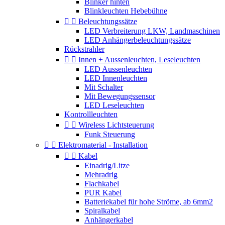
Blinker hinten
Blinkleuchten Hebebühne


Beleuchtungssätze
LED Verbreiterung LKW, Landmaschinen
LED Anhängerbeleuchtungssätze
Rückstrahler


Innen + Aussenleuchten, Leseleuchten
LED Aussenleuchten
LED Innenleuchten
Mit Schalter
Mit Bewegungssensor
LED Leseleuchten
Kontrollleuchten


Wireless Lichtsteuerung
Funk Steuerung


Elektromaterial - Installation


Kabel
Einadrig/Litze
Mehradrig
Flachkabel
PUR Kabel
Batteriekabel für hohe Ströme, ab 6mm2
Spiralkabel
Anhängerkabel