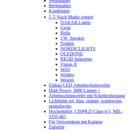
Weitstrahler
Breitstrahler
Kombiniert


Nach Marke sortiert
DAKAR-Lights
Grote
Hella
J.W. Speaker
Nolden
NORDICLIGHTS
OLEDONE
RIGID Industries
Vision-X
WAS
Weldex
Wesem
Einbau LED Arbeitsscheinwerfer
High Power, 3000 Lumen +
Arbeitsscheinwerfer mit Scheibenheizung
Lichtfarbe rot, blau, orange, warmweiss,
neutralweiss
Hochentstört, CISPR25 Class 4-5, MIL-
STD-461
Für Verwendung mit Kamera
Zubehör