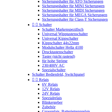
Sicherungshalter für ATO Sicherungen
Sicherungshalter für MINI Sicherungen
Sicherungshalter für MIDI Sicherungen
Sicherungshalter für MEGA Sicherungen
Sicherungshalter für Class-T Sicherungen


Schalter
Schalter Markenspezifisch
Universal Wipptastenschalter
Universal Kippschalter
Kippschalter 44x22mm
Modulschalter Hella 4100
Drucktastenschalter
Taster (nicht rastend)
für hohe Ströme
230/400V AC
Spezialschalter
Schalter Bedienfeld, Switchpanel


Relais
6V Relais
12V Relais
24V Relais
Spezialrelais
Blinkergeber
Zubehör
Grossrelais, Batterietrennrelais