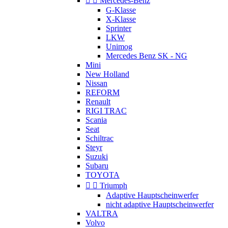


Mercedes-Benz
G-Klasse
X-Klasse
Sprinter
LKW
Unimog
Mercedes Benz SK - NG
Mini
New Holland
Nissan
REFORM
Renault
RIGI TRAC
Scania
Seat
Schiltrac
Steyr
Suzuki
Subaru
TOYOTA


Triumph
Adaptive Hauptscheinwerfer
nicht adaptive Hauptscheinwerfer
VALTRA
Volvo