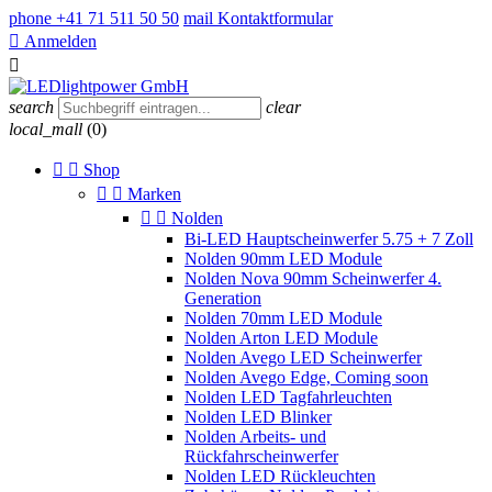
phone
+41 71 511 50 50
mail
Kontaktformular

Anmelden

search
clear
local_mall
(0)


Shop


Marken


Nolden
Bi-LED Hauptscheinwerfer 5.75 + 7 Zoll
Nolden 90mm LED Module
Nolden Nova 90mm Scheinwerfer 4.
Generation
Nolden 70mm LED Module
Nolden Arton LED Module
Nolden Avego LED Scheinwerfer
Nolden Avego Edge, Coming soon
Nolden LED Tagfahrleuchten
Nolden LED Blinker
Nolden Arbeits- und
Rückfahrscheinwerfer
Nolden LED Rückleuchten