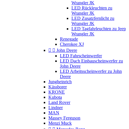
Wrangler JK
LED Rückleuchten zu
Wrangler JK
LED Zusatzfernlicht zu
Wrangler JK
LED Tagfahrleuchten zu Jeep
Wrangler JK
Renegade
Cherokee XJ


John Deere
LED Fahrscheinwerfer
LED Dach Einbauscheinwerfer zu
John Deere
LED Arbeitsscheinwerfer zu John
Deere
Jungheinrich
Kässborer
KRONE
Kubota
Land Rover
Lindner
MAN
Massey Ferguson
Menzi Muck