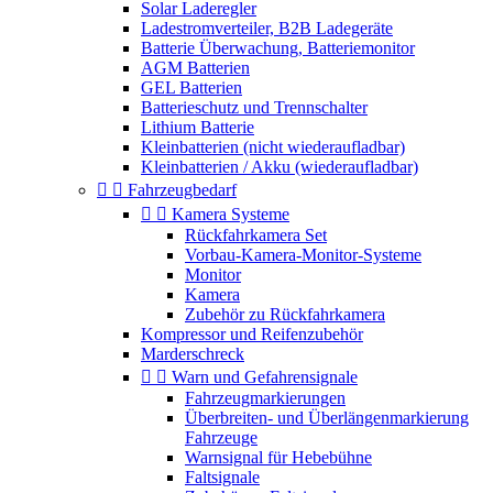
Solar Laderegler
Ladestromverteiler, B2B Ladegeräte
Batterie Überwachung, Batteriemonitor
AGM Batterien
GEL Batterien
Batterieschutz und Trennschalter
Lithium Batterie
Kleinbatterien (nicht wiederaufladbar)
Kleinbatterien / Akku (wiederaufladbar)


Fahrzeugbedarf


Kamera Systeme
Rückfahrkamera Set
Vorbau-Kamera-Monitor-Systeme
Monitor
Kamera
Zubehör zu Rückfahrkamera
Kompressor und Reifenzubehör
Marderschreck


Warn und Gefahrensignale
Fahrzeugmarkierungen
Überbreiten- und Überlängenmarkierung
Fahrzeuge
Warnsignal für Hebebühne
Faltsignale