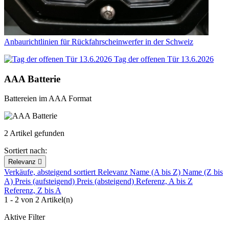
Anbaurichtlinien für Rückfahrscheinwerfer in der Schweiz
Tag der offenen Tür 13.6.2026
AAA Batterie
Battereien im AAA Format
2 Artikel gefunden
Sortiert nach:
Relevanz

Verkäufe, absteigend sortiert
Relevanz
Name (A bis Z)
Name (Z bis
A)
Preis (aufsteigend)
Preis (absteigend)
Referenz, A bis Z
Referenz, Z bis A
1 - 2 von 2 Artikel(n)
Aktive Filter