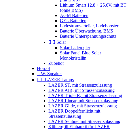
Lithium Smart 12.8 + 25.6V, mit BT
(ohne BMS)
AGM Batterien
GEL Batterien
Ladestromverteiler, Ladebooster
Batterie Überwachung, BMS
Batterie Unterspannungsschutz


Solar
Solar Laderegler
Solar Panel Blue Solar
Monokristallin
Zubehör
Horpol
J. W. Speaker


LAZER Lamps
LAZER ST, mit Strassenzulassung
LAZER AIR, mit Strassenzulassung
LAZER Triple-R, mit Strassenzulassung
LAZER Linear, mit Strassenzulassung
LAZER Glide, mit Strassenzulassung
LAZER Doppelfernlicht mit
Strassenzulassung
LAZER Sentinel mit Strassenzulassung
Kühlergrill Einbaukit für LAZER