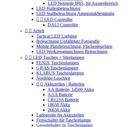
LED Netzteile IP65, für Aussenbereich
LED Hallenbeleuchtung
LED Stallbeleuchtung Ammoniakbeständig


LED Controller
DALI Controller


Arbeit
Tactical LED Lighting
Beleuchtung Unfallplatz Fotografie
Mobile Platzbeleuchtung, Flächenleuchten
LED Werkzeugmaschinen Beleuchtung


LED Taschen + Stirnlampen
FENIX Taschenlampen
GIFAS Taschenlampen
KLARUS Taschenlampen
Nordride Leuchten


Akkuzellen / Batterien
AA Batterie, 14500 Akku
AAA Batterie
CR123A Batterie
18650 Akku
26650 Akku
Ladegeräte für Akkuzellen
Fernschalter für Taschenlampe
Gewehrhalter zu Taschenlampe