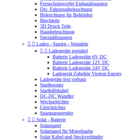
Fernscheinwerfer Einbaulösungen
Div. Fahrzeugbeleuchtung
Beleuchtung für Behörden
Blechteile
3D Druck Teile
Hausbeleuchtung
Speziallösungen


Laden - Starten - Wandeln


Ladegeräte portabel
Batterie Ladegeräte 6V DC
Batterie Ladegeräte 12V DC
Batterie Ladegeräte 24V DC
Ladegerät Zubehör Victron Energy
Ladegeräte fest verbaut
Startbooster
Starthilfekabel
DC-DC Wandler
Wechselrichter
Gleichrichter
Spannungsregler


Solar - Batterie
Solarpanel
Solarpanel für Motorhaube
Solar Kabel und Steckverbinder