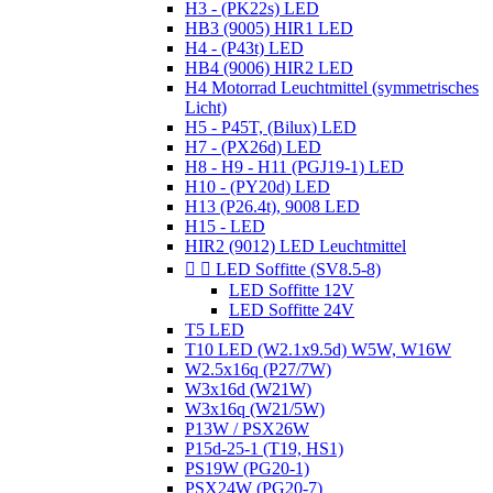
H3 - (PK22s) LED
HB3 (9005) HIR1 LED
H4 - (P43t) LED
HB4 (9006) HIR2 LED
H4 Motorrad Leuchtmittel (symmetrisches
Licht)
H5 - P45T, (Bilux) LED
H7 - (PX26d) LED
H8 - H9 - H11 (PGJ19-1) LED
H10 - (PY20d) LED
H13 (P26.4t), 9008 LED
H15 - LED
HIR2 (9012) LED Leuchtmittel


LED Soffitte (SV8.5-8)
LED Soffitte 12V
LED Soffitte 24V
T5 LED
T10 LED (W2.1x9.5d) W5W, W16W
W2.5x16q (P27/7W)
W3x16d (W21W)
W3x16q (W21/5W)
P13W / PSX26W
P15d-25-1 (T19, HS1)
PS19W (PG20-1)
PSX24W (PG20-7)