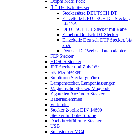
Delphi Metri Pack


Deutsch Stecker
Steckersätze DEUTSCH DT
Einzelteile DEUTSCH DT Stecker,
bis 13A
DEUTSCH DT Stecker mit Kabel
Zubehör Deutsch DT Stecker
Einzelteile Deutsch DTP Stecker, bis
25A
Deutsch DT Wellschlauchadapter
FEP Stecker
HDSCS Stecker
JPT Stecker und Zubehör
SICMA Stecker
Sumitomo Steckergehäuse
Lampenstecker, Lampenfassungen
Magnetische Stecker, MagCode
Zigaretten Anzünder Stecker
Batterieklemmen
Verbinder
Stecker 2-polig DIN 14690
Stecker für hohe Ströme
Dachdurchführung Stecker
USB
Solarstecker MC4