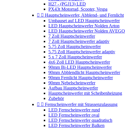
H27 - (PGJ13) LED
PX43t Motorrad, Scooter, Vespa


Hauptscheinwerfer, Abblend- und Fernlicht
Umbauset auf LED Hauptscheinwerfer
LED Hauptscheinwerfer Nolden Arton
LED Hauptscheinwerfer Nolden AVEGO
7 Zoll Hauptscheinwerfer
7 Zoll Hauptscheinwerfer adaptiv
5.75 Zoll Hauptscheinwerfer
5.75 Zoll Hauptscheinwerfer adaptiv
5 x 7 Zoll Hauptscheinwerfer
4x6 Zoll LED Hauptscheinwerfer
90mm Bi-LED Hauptscheinwerfer
90mm Abblendlicht Hauptscheinwerfer
90mm Fernlicht Hauptscheinwerfer
90mm Nebelscheinwerfer
Aufbau Hauptscheinwerfer
Hauptscheinwerfer mit Scheibenheizung
Zubehör


Fernscheinwerfer mit Strassenzulassung
LED Fernscheinwerfer rund
LED Fernscheinwerfer oval
LED Fernscheinwerfer quadratisch
LED Fernscheinwerfer Balken