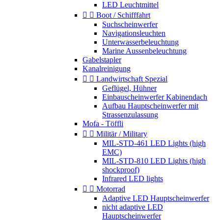
LED Leuchtmittel


Boot / Schifffahrt
Suchscheinwerfer
Navigationsleuchten
Unterwasserbeleuchtung
Marine Aussenbeleuchtung
Gabelstapler
Kanalreinigung


Landwirtschaft Spezial
Geflügel, Hühner
Einbauscheinwerfer Kabinendach
Aufbau Hauptscheinwerfer mit
Strassenzulassung
Mofa - Töffli


Militär / Military
MIL-STD-461 LED Lights (high
EMC)
MIL-STD-810 LED Lights (high
shockproof)
Infrared LED lights


Motorrad
Adaptive LED Hauptscheinwerfer
nicht adaptive LED
Hauptscheinwerfer