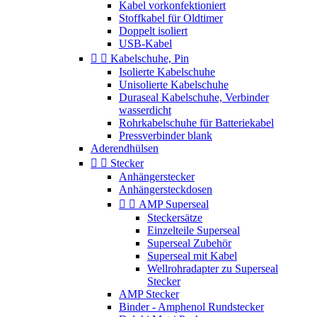
Kabel vorkonfektioniert
Stoffkabel für Oldtimer
Doppelt isoliert
USB-Kabel


Kabelschuhe, Pin
Isolierte Kabelschuhe
Unisolierte Kabelschuhe
Duraseal Kabelschuhe, Verbinder
wasserdicht
Rohrkabelschuhe für Batteriekabel
Pressverbinder blank
Aderendhülsen


Stecker
Anhängerstecker
Anhängersteckdosen


AMP Superseal
Steckersätze
Einzelteile Superseal
Superseal Zubehör
Superseal mit Kabel
Wellrohradapter zu Superseal
Stecker
AMP Stecker
Binder - Amphenol Rundstecker