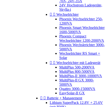
70A, 24V-35A
24V Hochstrom Ladegeräte,
Skylla-i


Wechselrichter
Phoenix Wechselrichter 250-
1200VA
Phoenix Smart Wechselrichter
1600-5000VA
Phoenix Compact
Wechselrichter 1200-2000VA
Phoenix Wechslerichter 3000-
5000VA
Wechselrichter RS Smart +
Solar


Wechselrichter mit Ladegerät
MultiPlus 500-2000VA
MultiPlus 800-5000VA
MultiPlus-II 3000-10000VA
MultiPlus-II GX 3000-
5000VA
Quattro 3000-15000VA
EasySolar-II GX


Batterie + Management
Lithium SuperPack 12.8V + 25.6V
(mit BMS)