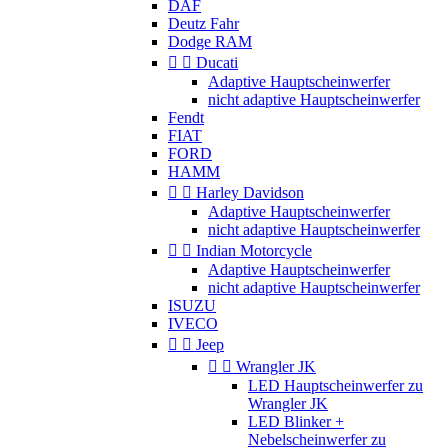
DAF
Deutz Fahr
Dodge RAM


Ducati
Adaptive Hauptscheinwerfer
nicht adaptive Hauptscheinwerfer
Fendt
FIAT
FORD
HAMM


Harley Davidson
Adaptive Hauptscheinwerfer
nicht adaptive Hauptscheinwerfer


Indian Motorcycle
Adaptive Hauptscheinwerfer
nicht adaptive Hauptscheinwerfer
ISUZU
IVECO


Jeep


Wrangler JK
LED Hauptscheinwerfer zu
Wrangler JK
LED Blinker +
Nebelscheinwerfer zu