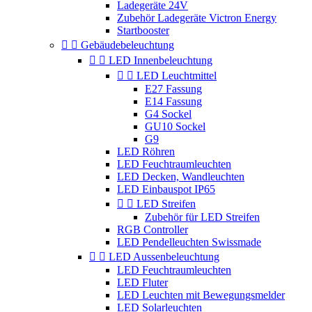
Ladegeräte 24V
Zubehör Ladegeräte Victron Energy
Startbooster


Gebäudebeleuchtung


LED Innenbeleuchtung


LED Leuchtmittel
E27 Fassung
E14 Fassung
G4 Sockel
GU10 Sockel
G9
LED Röhren
LED Feuchtraumleuchten
LED Decken, Wandleuchten
LED Einbauspot IP65


LED Streifen
Zubehör für LED Streifen
RGB Controller
LED Pendelleuchten Swissmade


LED Aussenbeleuchtung
LED Feuchtraumleuchten
LED Fluter
LED Leuchten mit Bewegungsmelder
LED Solarleuchten