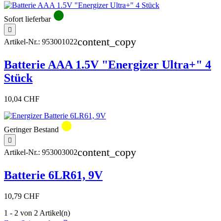
circle
Sofort lieferbar

content_copy
Artikel-Nr.:
953001022
Batterie AAA 1.5V "Energizer Ultra+" 4
Stück
10,04 CHF
circle
Geringer Bestand

content_copy
Artikel-Nr.:
953003002
Batterie 6LR61, 9V
10,79 CHF
1 - 2 von 2 Artikel(n)