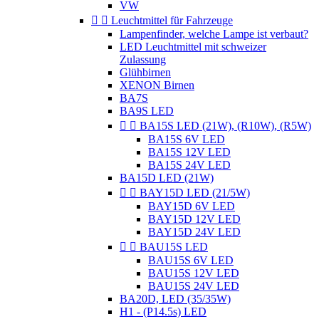
VW


Leuchtmittel für Fahrzeuge
Lampenfinder, welche Lampe ist verbaut?
LED Leuchtmittel mit schweizer
Zulassung
Glühbirnen
XENON Birnen
BA7S
BA9S LED


BA15S LED (21W), (R10W), (R5W)
BA15S 6V LED
BA15S 12V LED
BA15S 24V LED
BA15D LED (21W)


BAY15D LED (21/5W)
BAY15D 6V LED
BAY15D 12V LED
BAY15D 24V LED


BAU15S LED
BAU15S 6V LED
BAU15S 12V LED
BAU15S 24V LED
BA20D, LED (35/35W)
H1 - (P14.5s) LED