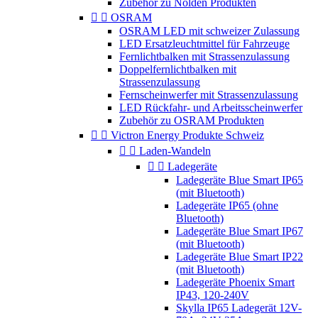
Zubehör zu Nolden Produkten


OSRAM
OSRAM LED mit schweizer Zulassung
LED Ersatzleuchtmittel für Fahrzeuge
Fernlichtbalken mit Strassenzulassung
Doppelfernlichtbalken mit
Strassenzulassung
Fernscheinwerfer mit Strassenzulassung
LED Rückfahr- und Arbeitsscheinwerfer
Zubehör zu OSRAM Produkten


Victron Energy Produkte Schweiz


Laden-Wandeln


Ladegeräte
Ladegeräte Blue Smart IP65
(mit Bluetooth)
Ladegeräte IP65 (ohne
Bluetooth)
Ladegeräte Blue Smart IP67
(mit Bluetooth)
Ladegeräte Blue Smart IP22
(mit Bluetooth)
Ladegeräte Phoenix Smart
IP43, 120-240V
Skylla IP65 Ladegerät 12V-