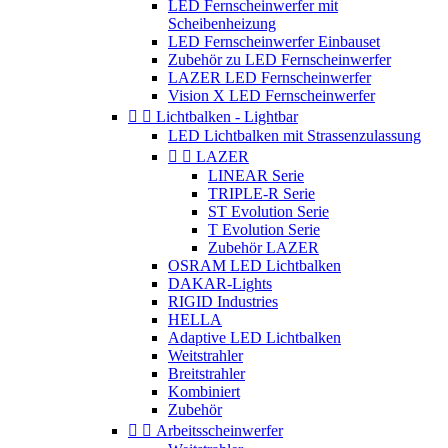
LED Fernscheinwerfer mit
Scheibenheizung
LED Fernscheinwerfer Einbauset
Zubehör zu LED Fernscheinwerfer
LAZER LED Fernscheinwerfer
Vision X LED Fernscheinwerfer


Lichtbalken - Lightbar
LED Lichtbalken mit Strassenzulassung


LAZER
LINEAR Serie
TRIPLE-R Serie
ST Evolution Serie
T Evolution Serie
Zubehör LAZER
OSRAM LED Lichtbalken
DAKAR-Lights
RIGID Industries
HELLA
Adaptive LED Lichtbalken
Weitstrahler
Breitstrahler
Kombiniert
Zubehör


Arbeitsscheinwerfer