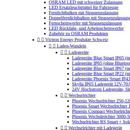
OSRAM LED mit schweizer Zulassung
LED Ersatzleuchtmittel für Fahrzeuge
Fernlichtbalken mit Strassenzulassung
Doppelfernlichtbalken mit Strassenzulassun
Fernscheinwerfer mit Strassenzulassung
LED Rückfahr- und Arbeitsscheinwerfer
Zubehör zu OSRAM Produkten


Victron Energy Produkte Schweiz


Laden-Wandeln


Ladegeräte
Ladegeräte Blue Smart IP65 (mi
Ladegeräte IP65 (ohne Bluetoo
Ladegeräte Blue Smart IP67 (mi
Ladegeräte Blue Smart IP22 (mi
Ladegeräte Phoenix Smart IP4
Skylla IP65 Ladegerät 12V-7
24V Hochstrom Ladegeräte, Sky


Wechselrichter
Phoenix Wechselrichter 250-
Phoenix Smart Wechselrichter
Phoenix Compact Wechselrich
Phoenix Wechslerichter 3000
Wechselrichter RS Smart + Sol


Wechselrichter mit Ladegerät