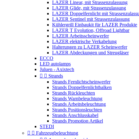
LAZER Linear, mit Strassenzulassung
LAZER Glide, mit Strassenzulassung
LAZER Doppelfernlicht mit Strassenzulass
LAZER Sentinel mit Strassenzulassung
Kühlergrill Einbaukit für LAZER Produkte
LAZER T Evolution, Offroad Lightbar
LAZER Arbeitsscheinwerfer
LAZER elektrische Verkabelung
Halterungen zu LAZER Scheinwerfer
LAZER Abdeckungen und Streugläser
ECCO
LED autolamps
Juluen - Axixtech


Strands
Strands Fernlichtscheinwerfer
Strands Doppelfernlichtbalken
Strands Rückleuchten
Strands Warnbeleuchtung
Strands Arbeitsbeleuchtung
Strands Positionsleuchten
Strands Anschlusskabel
Strands Promotion Artikel
STEDI


Fahrzeugbeleuchtung