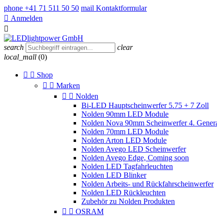
phone
+41 71 511 50 50
mail
Kontaktformular

Anmelden

search
clear
local_mall
(0)


Shop


Marken


Nolden
Bi-LED Hauptscheinwerfer 5.75 + 7 Zoll
Nolden 90mm LED Module
Nolden Nova 90mm Scheinwerfer 4. Genera
Nolden 70mm LED Module
Nolden Arton LED Module
Nolden Avego LED Scheinwerfer
Nolden Avego Edge, Coming soon
Nolden LED Tagfahrleuchten
Nolden LED Blinker
Nolden Arbeits- und Rückfahrscheinwerfer
Nolden LED Rückleuchten
Zubehör zu Nolden Produkten


OSRAM