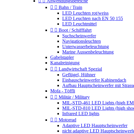


Anwendungsbereiche


Bahn / Train
LED Leuchten rot/weiss
LED Leuchten nach EN 50 155
LED Leuchtmittel


Boot / Schifffahrt
Suchscheinwerfer
Navigationsleuchten
Unterwasserbeleuchtung
Marine Aussenbeleuchtung
Gabelstapler
Kanalreinigung


Landwirtschaft Spezial
Geflügel, Hühner
Einbauscheinwerfer Kabinendach
Aufbau Hauptscheinwerfer mit Strass
Mofa - Töffli


Militär / Military
MIL-STD-461 LED Lights (high EM
MIL-STD-810 LED Lights (high sho
Infrared LED lights


Motorrad
Adaptive LED Hauptscheinwerfer
nicht adaptive LED Hauptscheinwerf