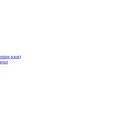
oming soon)
ienst