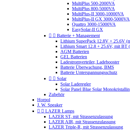
MultiPlus 500-2000VA
MultiPlus 800-5000VA
MultiPlus-II 3000-10000VA
MultiPlus-II GX 3000-5000VA
Quattro 3000-15000VA
EasySolar-II GX


Batterie + Management
Lithium SuperPack 12.8V + 25.6V (
Lithium Smart 12.8 + 25.6V, mit BT
AGM Batterien
GEL Batterien
Ladestromverteiler, Ladebooster
Batterie Überwachung, BMS
Batterie Unterspannungsschutz


Solar
Solar Laderegler
Solar Panel Blue Solar Monokristallin
Zubehör
Horpol
J. W. Speaker


LAZER Lamps
LAZER ST, mit Strassenzulassung
LAZER AIR, mit Strassenzulassung
LAZER Triple-R, mit Strassenzulassung