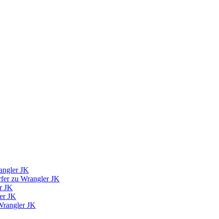
angler JK
fer zu Wrangler JK
r JK
er JK
Wrangler JK