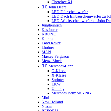
Cherokee XJ


John Deere
LED Fahrscheinwerfer
LED Dach Einbauscheinwerfer zu Jo
LED Arbeitsscheinwerfer zu John De
Jungheinrich
Kässborer
KRONE
Kubota
Land Rover
Lindner
MAN
Massey Ferguson
Menzi Muck


Mercedes-Benz
G-Klasse
X-Klasse
Sprinter
LKW
Unimog
Mercedes Benz SK - NG
Mini
New Holland
Nissan
REFORM