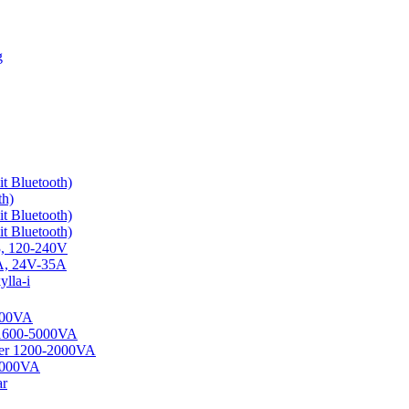
g
t Bluetooth)
th)
t Bluetooth)
t Bluetooth)
3, 120-240V
0A, 24V-35A
lla-i
1200VA
 1600-5000VA
ter 1200-2000VA
-5000VA
ar