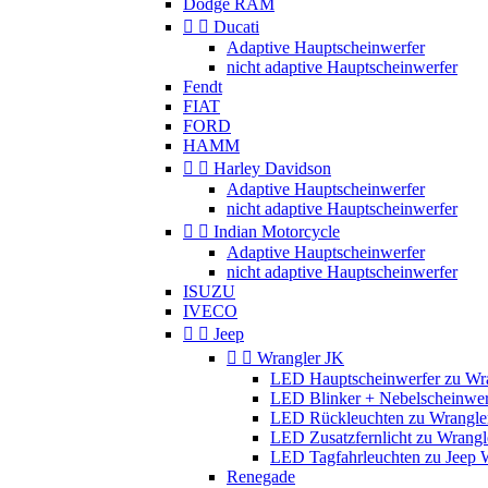
Dodge RAM


Ducati
Adaptive Hauptscheinwerfer
nicht adaptive Hauptscheinwerfer
Fendt
FIAT
FORD
HAMM


Harley Davidson
Adaptive Hauptscheinwerfer
nicht adaptive Hauptscheinwerfer


Indian Motorcycle
Adaptive Hauptscheinwerfer
nicht adaptive Hauptscheinwerfer
ISUZU
IVECO


Jeep


Wrangler JK
LED Hauptscheinwerfer zu Wr
LED Blinker + Nebelscheinwer
LED Rückleuchten zu Wrangle
LED Zusatzfernlicht zu Wrangl
LED Tagfahrleuchten zu Jeep 
Renegade