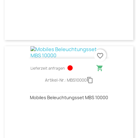
favorite_border
circle

Lieferzeit anfragen
content_copy
Artikel-Nr.:
MBS10000
Mobiles Beleuchtungsset MBS 10000