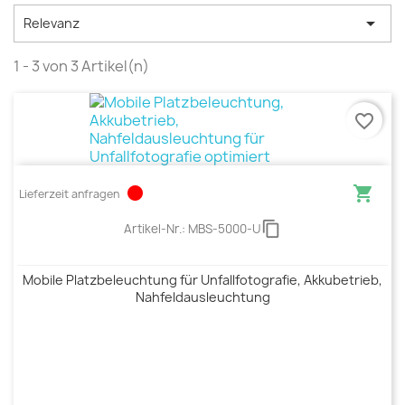

Relevanz
1 - 3 von 3 Artikel(n)
favorite_border
circle

Lieferzeit anfragen
content_copy
Artikel-Nr.:
MBS-5000-U
Mobile Platzbeleuchtung für Unfallfotografie, Akkubetrieb,
Nahfeldausleuchtung