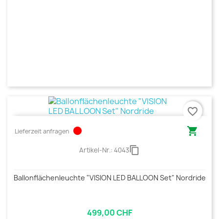
favorite_border
circle

Lieferzeit anfragen
content_copy
Artikel-Nr.:
4043
Ballonflächenleuchte "VISION LED BALLOON Set" Nordride
499,00 CHF