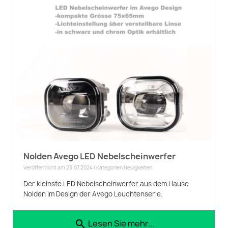
Nolden Avego LED Nebelscheinwerfer
Veröffentlicht am 23.07.2024 | Kategorien
Neuigkeiten
Der kleinste LED Nebelscheinwerfer aus dem Hause
Nolden im Design der Avego Leuchtenserie.
Lesen Sie mehr...
search