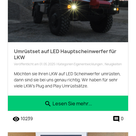
Umrüstset auf LED Hauptscheinwerfer für
LKW
Veröffentlicht am 01.05.2025 | Kategorien
Eigenentwicklungen
,
Neuigkeiten
Möchten sie Ihren LKW auf LED Scheinwerfer umrüsten,
dann sind sie bei uns genau richtig. Wir haben für sehr
viele LKW's Plug and Play Umrüstsätze.
Lesen Sie mehr...
search
remove_red_eye
comment
10239
0