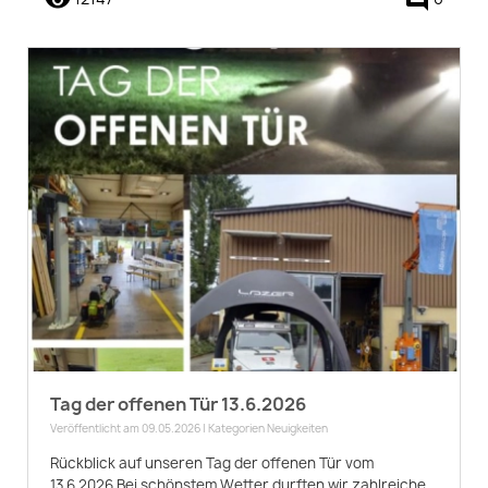
remove_red_eye
comment
Tag der offenen Tür 13.6.2026
Veröffentlicht am 09.05.2026 | Kategorien
Neuigkeiten
Rückblick auf unseren Tag der offenen Tür vom
13.6.2026 Bei schönstem Wetter durften wir zahlreiche