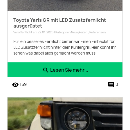
Toyota Yaris GR mit LED Zusatzfernlicht
ausgerüstet
Veröffentlicht am 22.04.2026 | Kategorien
Neuigkeiten
,
Referenzen
Für ein besseres Fernlicht bieten wir Einen Einbaukit für
LED Zusatzfernlicht hinter dem Kühlergrill. Hier könnt Ihr
sehen was dabei alles gemacht werden muss.
Lesen Sie mehr...
search
remove_red_eye
comment
169
0