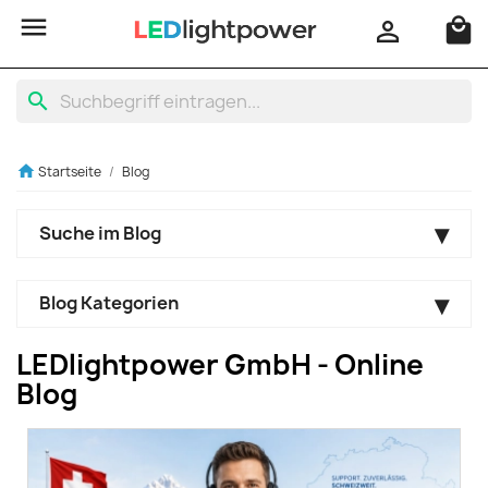

local_mall

search
home
Startseite
Blog
Suche im Blog
Blog Kategorien
LEDlightpower GmbH - Online
Blog