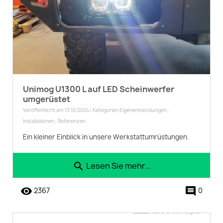
Unimog U1300 L auf LED Scheinwerfer
umgerüstet
Veröffentlicht am 13.10.2024 | Kategorien
Eigenentwicklungen
,
Installationen
,
Referenzen
Ein kleiner Einblick in unsere Werkstattumrüstungen.
Lesen Sie mehr...
search
remove_red_eye
comment
2367
0