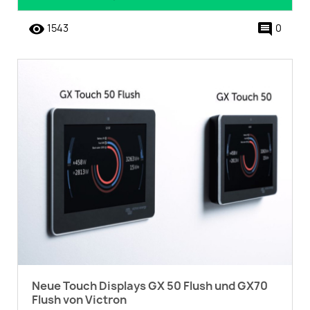
remove_red_eye
comment
1543
0
Neue Touch Displays GX 50 Flush und GX70
Flush von Victron