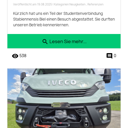
Veröffentlicht am 19.08.2025 | Kategorien
Neuigkeiten
,
Referenzen
Kürzlich hat uns ein Teil der Studentenverbindung
Stabiennensis Biel einen Besuch abgestattet. Sie durften
unseren Betrieb kennenlernen.
Lesen Sie mehr...
search
remove_red_eye
comment
538
0