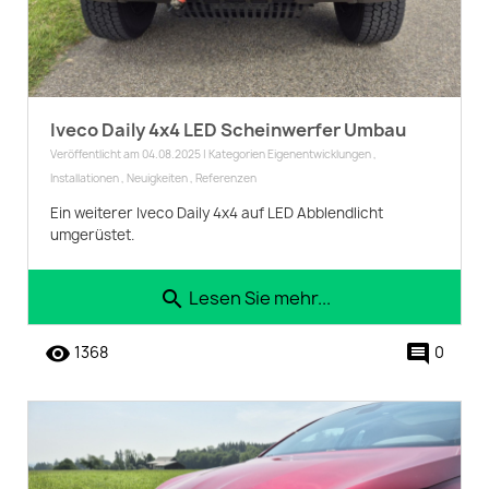
Iveco Daily 4x4 LED Scheinwerfer Umbau
Veröffentlicht am 04.08.2025 | Kategorien
Eigenentwicklungen
,
Installationen
,
Neuigkeiten
,
Referenzen
Ein weiterer Iveco Daily 4x4 auf LED Abblendlicht
umgerüstet.
Lesen Sie mehr...
search
remove_red_eye
comment
1368
0