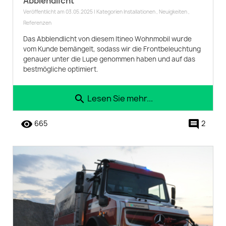
Abblendlicht
Veröffentlicht am 03.05.2025 | Kategorien
Installationen
,
Neuigkeiten
,
Referenzen
Das Abblendlicht von diesem Itineo Wohnmobil wurde
vom Kunde bemängelt, sodass wir die Frontbeleuchtung
genauer unter die Lupe genommen haben und auf das
bestmögliche optimiert.
Lesen Sie mehr...
search
remove_red_eye
comment
665
2