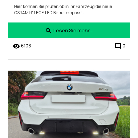
Hier können Sie prüfen ob in Ihr Fahrzeug die neue
OSRAM H11 ECE LED Birne reinpasst.
Lesen Sie mehr...
search
remove_red_eye
comment
6106
0