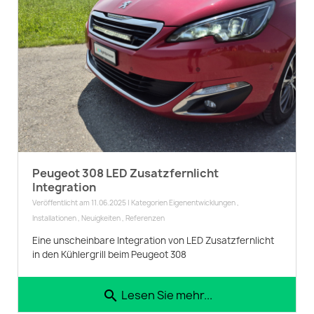
Peugeot 308 LED Zusatzfernlicht
Integration
Veröffentlicht am 11.06.2025 | Kategorien
Eigenentwicklungen
,
Installationen
,
Neuigkeiten
,
Referenzen
Eine unscheinbare Integration von LED Zusatzfernlicht
in den Kühlergrill beim Peugeot 308
Lesen Sie mehr...
search