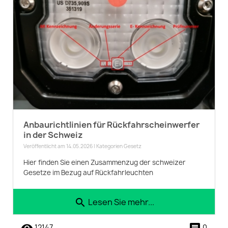
Anbaurichtlinien für Rückfahrscheinwerfer
in der Schweiz
Veröffentlicht am 14.05.2026 | Kategorien
Gesetz
Hier finden Sie einen Zusammenzug der schweizer
Gesetze im Bezug auf Rückfahrleuchten
Lesen Sie mehr...
search
12147
0