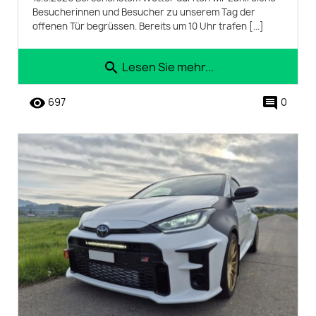
Besucherinnen und Besucher zu unserem Tag der
offenen Tür begrüssen. Bereits um 10 Uhr trafen [...]
Lesen Sie mehr...
search
remove_red_eye
comment
697
0