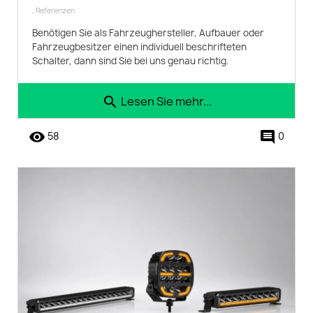
,
Referenzen
Benötigen Sie als Fahrzeughersteller, Aufbauer oder
Fahrzeugbesitzer einen individuell beschrifteten
Schalter, dann sind Sie bei uns genau richtig.
Lesen Sie mehr...
search
remove_red_eye
comment
58
0