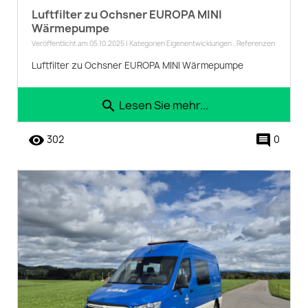
Luftfilter zu Ochsner EUROPA MINI
Wärmepumpe
Veröffentlicht am 05.10.2025 | Kategorien
Eigenentwicklungen
,
Referenzen
Luftfilter zu Ochsner EUROPA MINI Wärmepumpe
Lesen Sie mehr...
search
remove_red_eye
comment
302
0