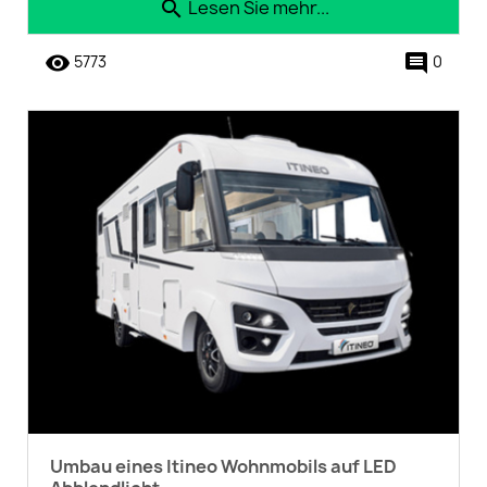
Lesen Sie mehr...
search
remove_red_eye
comment
5773
0
Umbau eines Itineo Wohnmobils auf LED