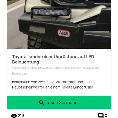
Toyota Landcruiser Umrüstung auf LED
Beleuchtung
Veröffentlicht am 04.03.2026 | Kategorien
Installationen
,
Neuigkeiten
,
Referenzen
Installation von zwei Zusatzfernlichter und LED
Hauptscheinwerfer an einem Toyota Landcrusier
Lesen Sie mehr...
search
remove_red_eye
comment
219
0