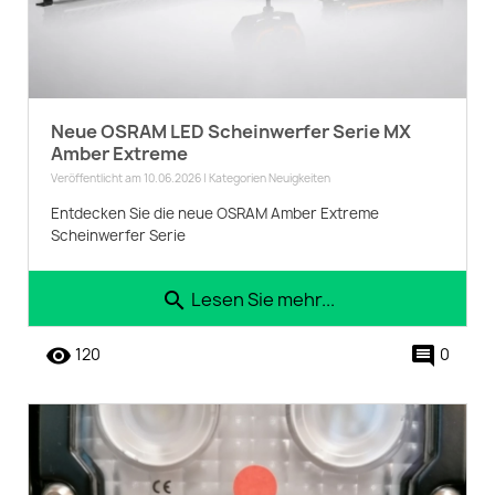
Neue OSRAM LED Scheinwerfer Serie MX
Amber Extreme
Veröffentlicht am 10.06.2026 | Kategorien
Neuigkeiten
Entdecken Sie die neue OSRAM Amber Extreme
Scheinwerfer Serie
Lesen Sie mehr...
search
remove_red_eye
comment
120
0