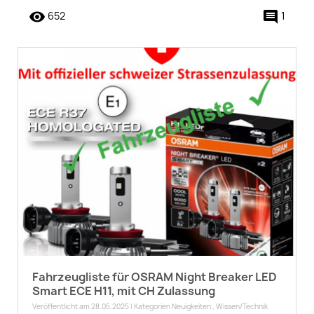
remove_red_eye
comment
652
1
Fahrzeugliste für OSRAM Night Breaker LED
Smart ECE H11, mit CH Zulassung
Veröffentlicht am 28.05.2025 | Kategorien
Neuigkeiten
,
Wissen/Technik