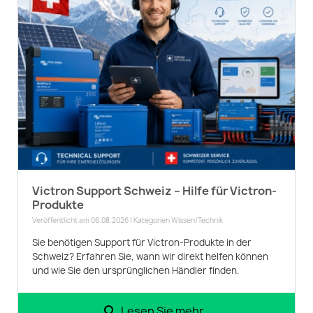
Victron Support Schweiz – Hilfe für Victron-
Produkte
Veröffentlicht am 06.08.2026 | Kategorien
Wissen/Technik
Sie benötigen Support für Victron-Produkte in der
Schweiz? Erfahren Sie, wann wir direkt helfen können
und wie Sie den ursprünglichen Händler finden.
Lesen Sie mehr...
search