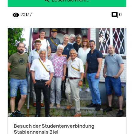
search
remove_red_eye
comment
20137
0
Besuch der Studentenverbindung
Stabiennensis Biel