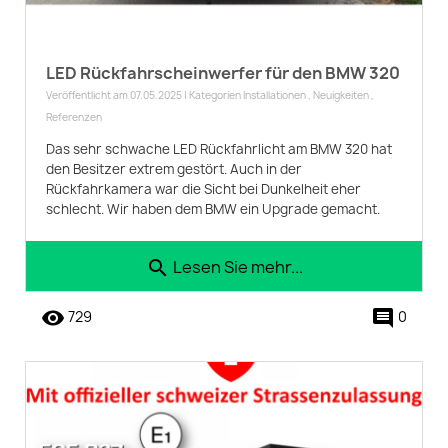
LED Rückfahrscheinwerfer für den BMW 320
Veröffentlicht am 07.05.2025 | Kategorien
Installationen
,
Neuigkeiten
,
Referenzen
Das sehr schwache LED Rückfahrlicht am BMW 320 hat
den Besitzer extrem gestört. Auch in der
Rückfahrkamera war die Sicht bei Dunkelheit eher
schlecht. Wir haben dem BMW ein Upgrade gemacht.
Lesen Sie mehr...
search
remove_red_eye
comment
729
0