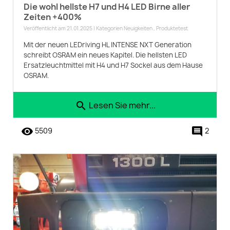
Die wohl hellste H7 und H4 LED Birne aller
Zeiten +400%
Veröffentlicht am 21.01.2025 | Kategorien
Neuigkeiten
,
Produktetest
Mit der neuen LEDriving HL INTENSE NXT Generation
schreibt OSRAM ein neues Kapitel. Die hellsten LED
Ersatzleuchtmittel mit H4 und H7 Sockel aus dem Hause
OSRAM.
Lesen Sie mehr...
search
remove_red_eye
comment
5509
2