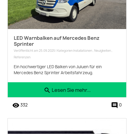
LED Warnbalken auf Mercedes Benz
Sprinter
Veröffentlicht am 25.09.2025 | Kategorien
Installationen
,
Neuigkeiten
,
Referenzen
Ein hochwertiger LED Balken von Juluen für ein
Mercedes Benz Sprinter Arbeitsfahrzeug.
Lesen Sie mehr...
search
remove_red_eye
comment
332
0