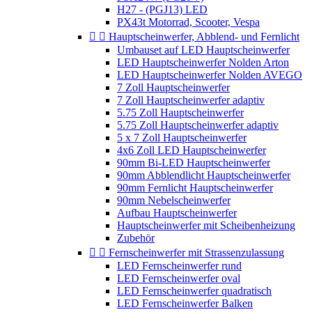
H27 - (PGJ13) LED
PX43t Motorrad, Scooter, Vespa


Hauptscheinwerfer, Abblend- und Fernlicht
Umbauset auf LED Hauptscheinwerfer
LED Hauptscheinwerfer Nolden Arton
LED Hauptscheinwerfer Nolden AVEGO
7 Zoll Hauptscheinwerfer
7 Zoll Hauptscheinwerfer adaptiv
5.75 Zoll Hauptscheinwerfer
5.75 Zoll Hauptscheinwerfer adaptiv
5 x 7 Zoll Hauptscheinwerfer
4x6 Zoll LED Hauptscheinwerfer
90mm Bi-LED Hauptscheinwerfer
90mm Abblendlicht Hauptscheinwerfer
90mm Fernlicht Hauptscheinwerfer
90mm Nebelscheinwerfer
Aufbau Hauptscheinwerfer
Hauptscheinwerfer mit Scheibenheizung
Zubehör


Fernscheinwerfer mit Strassenzulassung
LED Fernscheinwerfer rund
LED Fernscheinwerfer oval
LED Fernscheinwerfer quadratisch
LED Fernscheinwerfer Balken