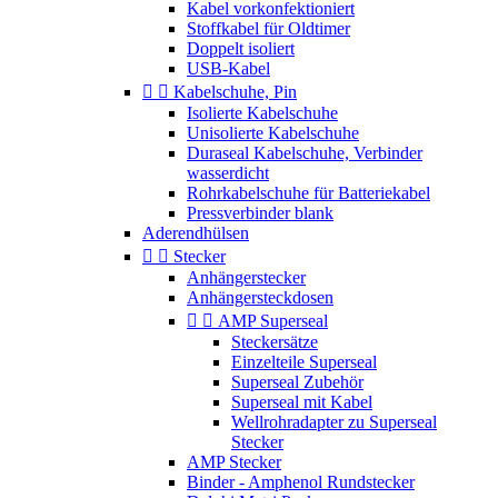
Kabel vorkonfektioniert
Stoffkabel für Oldtimer
Doppelt isoliert
USB-Kabel


Kabelschuhe, Pin
Isolierte Kabelschuhe
Unisolierte Kabelschuhe
Duraseal Kabelschuhe, Verbinder
wasserdicht
Rohrkabelschuhe für Batteriekabel
Pressverbinder blank
Aderendhülsen


Stecker
Anhängerstecker
Anhängersteckdosen


AMP Superseal
Steckersätze
Einzelteile Superseal
Superseal Zubehör
Superseal mit Kabel
Wellrohradapter zu Superseal
Stecker
AMP Stecker
Binder - Amphenol Rundstecker