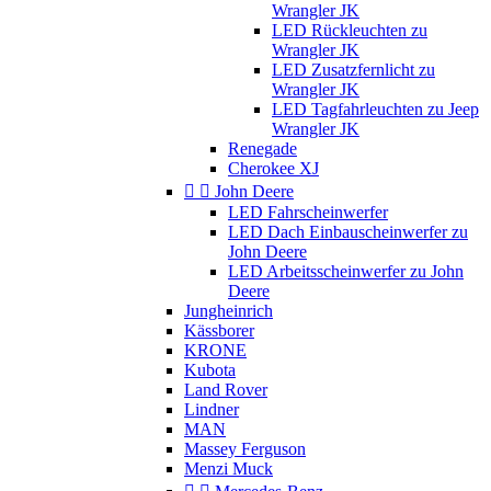
Wrangler JK
LED Rückleuchten zu
Wrangler JK
LED Zusatzfernlicht zu
Wrangler JK
LED Tagfahrleuchten zu Jeep
Wrangler JK
Renegade
Cherokee XJ


John Deere
LED Fahrscheinwerfer
LED Dach Einbauscheinwerfer zu
John Deere
LED Arbeitsscheinwerfer zu John
Deere
Jungheinrich
Kässborer
KRONE
Kubota
Land Rover
Lindner
MAN
Massey Ferguson
Menzi Muck