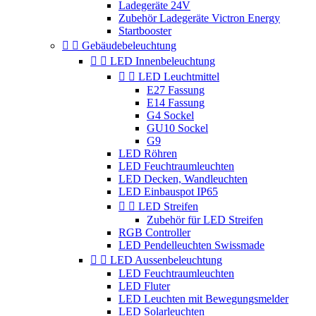
Ladegeräte 24V
Zubehör Ladegeräte Victron Energy
Startbooster


Gebäudebeleuchtung


LED Innenbeleuchtung


LED Leuchtmittel
E27 Fassung
E14 Fassung
G4 Sockel
GU10 Sockel
G9
LED Röhren
LED Feuchtraumleuchten
LED Decken, Wandleuchten
LED Einbauspot IP65


LED Streifen
Zubehör für LED Streifen
RGB Controller
LED Pendelleuchten Swissmade


LED Aussenbeleuchtung
LED Feuchtraumleuchten
LED Fluter
LED Leuchten mit Bewegungsmelder
LED Solarleuchten