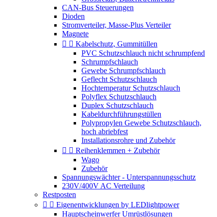
CAN-Bus Steuerungen
Dioden
Stromverteiler, Masse-Plus Verteiler
Magnete


Kabelschutz, Gummitüllen
PVC Schutzschlauch nicht schrumpfend
Schrumpfschlauch
Gewebe Schrumpfschlauch
Geflecht Schutzschlauch
Hochtemperatur Schutzschlauch
Polyflex Schutzschlauch
Duplex Schutzschlauch
Kabeldurchführungstüllen
Polypropylen Gewebe Schutzschlauch,
hoch abriebfest
Installationsrohre und Zubehör


Reihenklemmen + Zubehör
Wago
Zubehör
Spannungswächter - Unterspannungsschutz
230V/400V AC Verteilung
Restposten


Eigenentwicklungen by LEDlightpower
Hauptscheinwerfer Umrüstlösungen