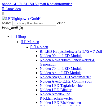
phone
+41 71 511 50 50
mail
Kontaktformular

Anmelden

search
clear
local_mall
(0)


Shop


Marken


Nolden
Bi-LED Hauptscheinwerfer 5.75 + 7 Zoll
Nolden 90mm LED Module
Nolden Nova 90mm Scheinwerfer 4.
Generation
Nolden 70mm LED Module
Nolden Arton LED Module
Nolden Avego LED Scheinwerfer
Nolden Avego Edge, Coming soon
Nolden LED Tagfahrleuchten
Nolden LED Blinker
Nolden Arbeits- und
Rückfahrscheinwerfer
Nolden LED Rückleuchten