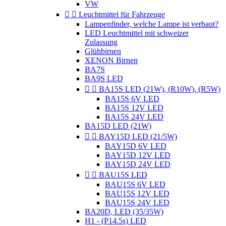
VW


Leuchtmittel für Fahrzeuge
Lampenfinder, welche Lampe ist verbaut?
LED Leuchtmittel mit schweizer
Zulassung
Glühbirnen
XENON Birnen
BA7S
BA9S LED


BA15S LED (21W), (R10W), (R5W)
BA15S 6V LED
BA15S 12V LED
BA15S 24V LED
BA15D LED (21W)


BAY15D LED (21/5W)
BAY15D 6V LED
BAY15D 12V LED
BAY15D 24V LED


BAU15S LED
BAU15S 6V LED
BAU15S 12V LED
BAU15S 24V LED
BA20D, LED (35/35W)
H1 - (P14.5s) LED