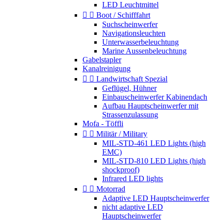
LED Leuchtmittel


Boot / Schifffahrt
Suchscheinwerfer
Navigationsleuchten
Unterwasserbeleuchtung
Marine Aussenbeleuchtung
Gabelstapler
Kanalreinigung


Landwirtschaft Spezial
Geflügel, Hühner
Einbauscheinwerfer Kabinendach
Aufbau Hauptscheinwerfer mit
Strassenzulassung
Mofa - Töffli


Militär / Military
MIL-STD-461 LED Lights (high
EMC)
MIL-STD-810 LED Lights (high
shockproof)
Infrared LED lights


Motorrad
Adaptive LED Hauptscheinwerfer
nicht adaptive LED
Hauptscheinwerfer