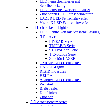
LED Fernscheinwerfer mit
Scheibenheizung
LED Fernscheinwerfer Einbauset
Zubehör zu LED Fernscheinwerfer
LAZER LED Fernscheinwerfer
Vision X LED Fernscheinwerfer


Lichtbalken - Lightbar
LED Lichtbalken mit Strassenzulassung


LAZER
LINEAR Serie
TRIPLE-R Serie
ST Evolution Serie
T Evolution Serie
Zubehör LAZER
OSRAM LED Lichtbalken
DAKAR-Lights
RIGID Industries
HELLA
Adaptive LED Lichtbalken
Weitstrahler
Breitstrahler
Kombiniert
Zubehör


Arbeitsscheinwerfer