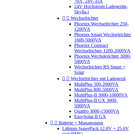
70A, 24V-35A
24V Hochstrom Ladegeräte,
Skylla-i


Wechselrichter
Phoenix Wechselrichter 250-
1200VA
Phoenix Smart Wechselrichter
1600-5000VA
Phoenix Compact
Wechselrichter 1200-2000VA
Phoenix Wechslerichter 3000-
5000VA
Wechselrichter RS Smart +
Solar


Wechselrichter mit Ladegerät
MultiPlus 500-2000VA
MultiPlus 800-5000VA
MultiPlus-II 3000-10000VA
MultiPlus-II GX 3000-
5000VA
Quattro 3000-15000VA
EasySolar-II GX


Batterie + Management
Lithium SuperPack 12.8V + 25.6V
(mit BMS)