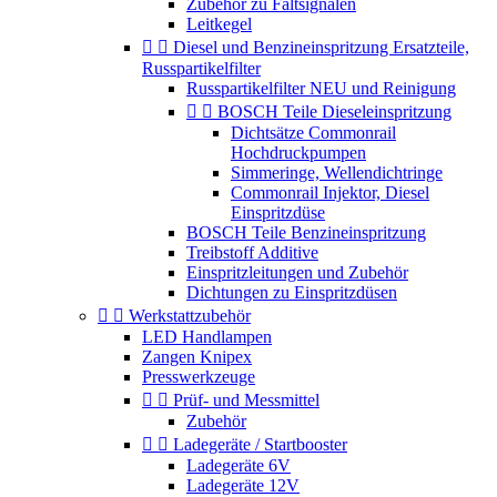
Zubehör zu Faltsignalen
Leitkegel


Diesel und Benzineinspritzung Ersatzteile,
Russpartikelfilter
Russpartikelfilter NEU und Reinigung


BOSCH Teile Dieseleinspritzung
Dichtsätze Commonrail
Hochdruckpumpen
Simmeringe, Wellendichtringe
Commonrail Injektor, Diesel
Einspritzdüse
BOSCH Teile Benzineinspritzung
Treibstoff Additive
Einspritzleitungen und Zubehör
Dichtungen zu Einspritzdüsen


Werkstattzubehör
LED Handlampen
Zangen Knipex
Presswerkzeuge


Prüf- und Messmittel
Zubehör


Ladegeräte / Startbooster
Ladegeräte 6V
Ladegeräte 12V