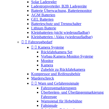
Solar Laderegler
Ladestromverteiler, B2B Ladegeräte
Batterie Überwachung, Batteriemonitor
AGM Batterien
GEL Batterien
Batterieschutz und Trennschalter
Lithium Batterie
Kleinbatterien (nicht wiederaufladbar)
Kleinbatterien / Akku (wiederaufladbar)


Fahrzeugbedarf


Kamera Systeme
Rückfahrkamera Set
Vorbau-Kamera-Monitor-Systeme
Monitor
Kamera
Zubehör zu Rückfahrkamera
Kompressor und Reifenzubehör
Marderschreck


Warn und Gefahrensignale
Fahrzeugmarkierungen
Überbreiten- und Überlängenmarkierung
Fahrzeuge
Warnsignal für Hebebühne
Faltsignale