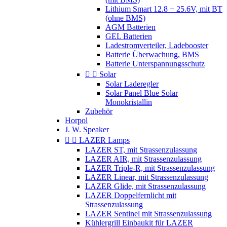
Lithium Smart 12.8 + 25.6V, mit BT
(ohne BMS)
AGM Batterien
GEL Batterien
Ladestromverteiler, Ladebooster
Batterie Überwachung, BMS
Batterie Unterspannungsschutz


Solar
Solar Laderegler
Solar Panel Blue Solar
Monokristallin
Zubehör
Horpol
J. W. Speaker


LAZER Lamps
LAZER ST, mit Strassenzulassung
LAZER AIR, mit Strassenzulassung
LAZER Triple-R, mit Strassenzulassung
LAZER Linear, mit Strassenzulassung
LAZER Glide, mit Strassenzulassung
LAZER Doppelfernlicht mit
Strassenzulassung
LAZER Sentinel mit Strassenzulassung
Kühlergrill Einbaukit für LAZER