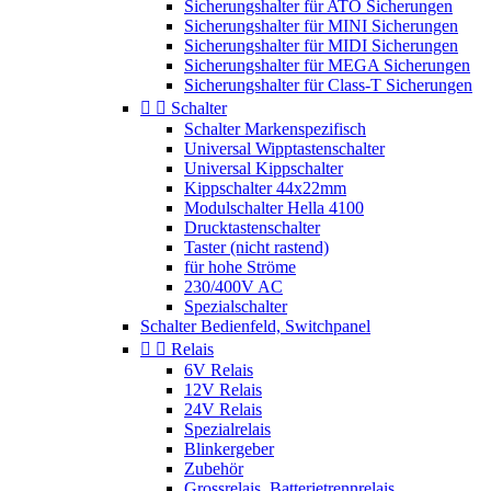
Sicherungshalter für ATO Sicherungen
Sicherungshalter für MINI Sicherungen
Sicherungshalter für MIDI Sicherungen
Sicherungshalter für MEGA Sicherungen
Sicherungshalter für Class-T Sicherungen


Schalter
Schalter Markenspezifisch
Universal Wipptastenschalter
Universal Kippschalter
Kippschalter 44x22mm
Modulschalter Hella 4100
Drucktastenschalter
Taster (nicht rastend)
für hohe Ströme
230/400V AC
Spezialschalter
Schalter Bedienfeld, Switchpanel


Relais
6V Relais
12V Relais
24V Relais
Spezialrelais
Blinkergeber
Zubehör
Grossrelais, Batterietrennrelais