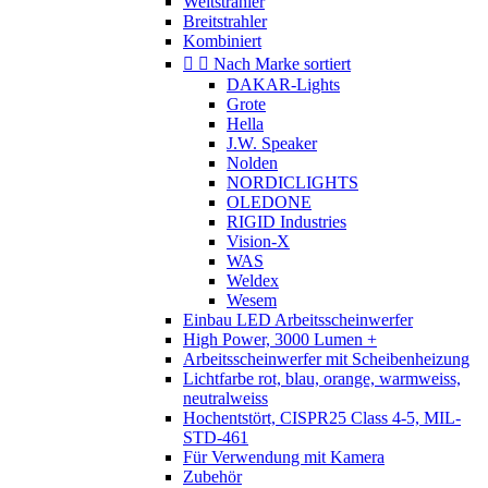
Weitstrahler
Breitstrahler
Kombiniert


Nach Marke sortiert
DAKAR-Lights
Grote
Hella
J.W. Speaker
Nolden
NORDICLIGHTS
OLEDONE
RIGID Industries
Vision-X
WAS
Weldex
Wesem
Einbau LED Arbeitsscheinwerfer
High Power, 3000 Lumen +
Arbeitsscheinwerfer mit Scheibenheizung
Lichtfarbe rot, blau, orange, warmweiss,
neutralweiss
Hochentstört, CISPR25 Class 4-5, MIL-
STD-461
Für Verwendung mit Kamera
Zubehör