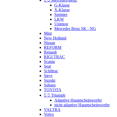


Mercedes-Benz
G-Klasse
X-Klasse
Sprinter
LKW
Unimog
Mercedes Benz SK - NG
Mini
New Holland
Nissan
REFORM
Renault
RIGI TRAC
Scania
Seat
Schiltrac
Steyr
Suzuki
Subaru
TOYOTA


Triumph
Adaptive Hauptscheinwerfer
nicht adaptive Hauptscheinwerfer
VALTRA
Volvo