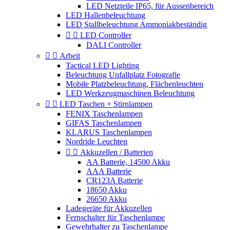
LED Netzteile IP65, für Aussenbereich
LED Hallenbeleuchtung
LED Stallbeleuchtung Ammoniakbeständig


LED Controller
DALI Controller


Arbeit
Tactical LED Lighting
Beleuchtung Unfallplatz Fotografie
Mobile Platzbeleuchtung, Flächenleuchten
LED Werkzeugmaschinen Beleuchtung


LED Taschen + Stirnlampen
FENIX Taschenlampen
GIFAS Taschenlampen
KLARUS Taschenlampen
Nordride Leuchten


Akkuzellen / Batterien
AA Batterie, 14500 Akku
AAA Batterie
CR123A Batterie
18650 Akku
26650 Akku
Ladegeräte für Akkuzellen
Fernschalter für Taschenlampe
Gewehrhalter zu Taschenlampe