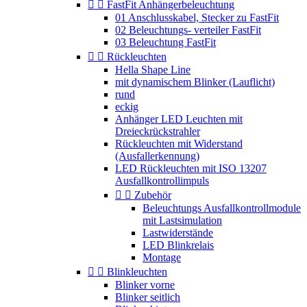


FastFit Anhängerbeleuchtung
01 Anschlusskabel, Stecker zu FastFit
02 Beleuchtungs- verteiler FastFit
03 Beleuchtung FastFit


Rückleuchten
Hella Shape Line
mit dynamischem Blinker (Lauflicht)
rund
eckig
Anhänger LED Leuchten mit
Dreieckrückstrahler
Rückleuchten mit Widerstand
(Ausfallerkennung)
LED Rückleuchten mit ISO 13207
Ausfallkontrollimpuls


Zubehör
Beleuchtungs Ausfallkontrollmodule
mit Lastsimulation
Lastwiderstände
LED Blinkrelais
Montage


Blinkleuchten
Blinker vorne
Blinker seitlich