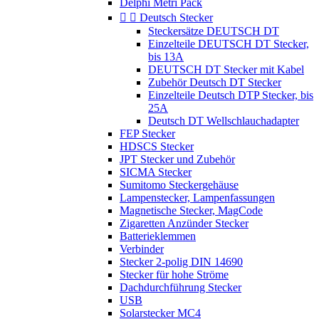
Delphi Metri Pack


Deutsch Stecker
Steckersätze DEUTSCH DT
Einzelteile DEUTSCH DT Stecker,
bis 13A
DEUTSCH DT Stecker mit Kabel
Zubehör Deutsch DT Stecker
Einzelteile Deutsch DTP Stecker, bis
25A
Deutsch DT Wellschlauchadapter
FEP Stecker
HDSCS Stecker
JPT Stecker und Zubehör
SICMA Stecker
Sumitomo Steckergehäuse
Lampenstecker, Lampenfassungen
Magnetische Stecker, MagCode
Zigaretten Anzünder Stecker
Batterieklemmen
Verbinder
Stecker 2-polig DIN 14690
Stecker für hohe Ströme
Dachdurchführung Stecker
USB
Solarstecker MC4