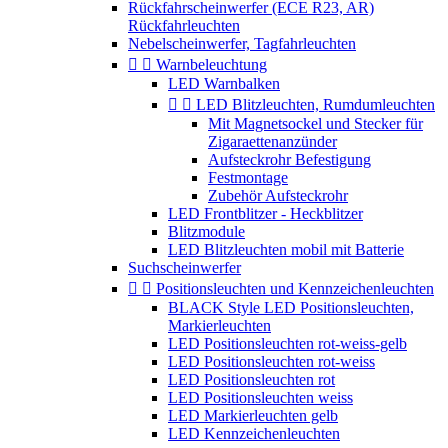
Rückfahrscheinwerfer (ECE R23, AR)
Rückfahrleuchten
Nebelscheinwerfer, Tagfahrleuchten


Warnbeleuchtung
LED Warnbalken


LED Blitzleuchten, Rumdumleuchten
Mit Magnetsockel und Stecker für
Zigaraettenanzünder
Aufsteckrohr Befestigung
Festmontage
Zubehör Aufsteckrohr
LED Frontblitzer - Heckblitzer
Blitzmodule
LED Blitzleuchten mobil mit Batterie
Suchscheinwerfer


Positionsleuchten und Kennzeichenleuchten
BLACK Style LED Positionsleuchten,
Markierleuchten
LED Positionsleuchten rot-weiss-gelb
LED Positionsleuchten rot-weiss
LED Positionsleuchten rot
LED Positionsleuchten weiss
LED Markierleuchten gelb
LED Kennzeichenleuchten