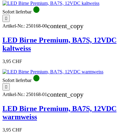
circle
Sofort lieferbar

content_copy
Artikel-Nr.:
250168-00
LED Birne Premium, BA7S, 12VDC
kaltweiss
3,95 CHF
circle
Sofort lieferbar

content_copy
Artikel-Nr.:
250168-01
LED Birne Premium, BA7S, 12VDC
warmweiss
3,95 CHF