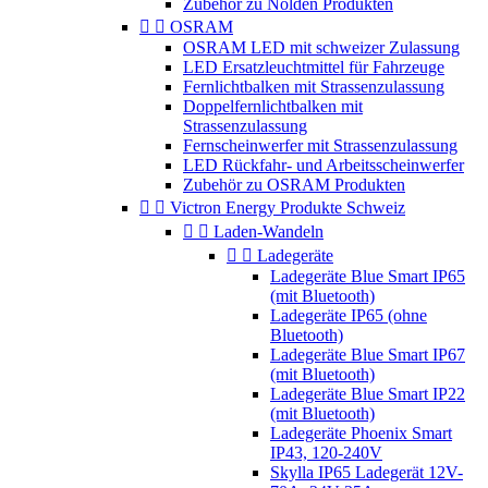
Zubehör zu Nolden Produkten


OSRAM
OSRAM LED mit schweizer Zulassung
LED Ersatzleuchtmittel für Fahrzeuge
Fernlichtbalken mit Strassenzulassung
Doppelfernlichtbalken mit
Strassenzulassung
Fernscheinwerfer mit Strassenzulassung
LED Rückfahr- und Arbeitsscheinwerfer
Zubehör zu OSRAM Produkten


Victron Energy Produkte Schweiz


Laden-Wandeln


Ladegeräte
Ladegeräte Blue Smart IP65
(mit Bluetooth)
Ladegeräte IP65 (ohne
Bluetooth)
Ladegeräte Blue Smart IP67
(mit Bluetooth)
Ladegeräte Blue Smart IP22
(mit Bluetooth)
Ladegeräte Phoenix Smart
IP43, 120-240V
Skylla IP65 Ladegerät 12V-