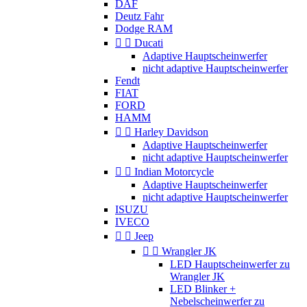
DAF
Deutz Fahr
Dodge RAM


Ducati
Adaptive Hauptscheinwerfer
nicht adaptive Hauptscheinwerfer
Fendt
FIAT
FORD
HAMM


Harley Davidson
Adaptive Hauptscheinwerfer
nicht adaptive Hauptscheinwerfer


Indian Motorcycle
Adaptive Hauptscheinwerfer
nicht adaptive Hauptscheinwerfer
ISUZU
IVECO


Jeep


Wrangler JK
LED Hauptscheinwerfer zu
Wrangler JK
LED Blinker +
Nebelscheinwerfer zu