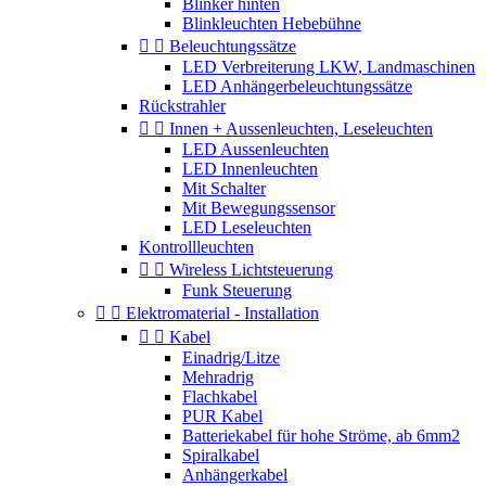
Blinker hinten
Blinkleuchten Hebebühne


Beleuchtungssätze
LED Verbreiterung LKW, Landmaschinen
LED Anhängerbeleuchtungssätze
Rückstrahler


Innen + Aussenleuchten, Leseleuchten
LED Aussenleuchten
LED Innenleuchten
Mit Schalter
Mit Bewegungssensor
LED Leseleuchten
Kontrollleuchten


Wireless Lichtsteuerung
Funk Steuerung


Elektromaterial - Installation


Kabel
Einadrig/Litze
Mehradrig
Flachkabel
PUR Kabel
Batteriekabel für hohe Ströme, ab 6mm2
Spiralkabel
Anhängerkabel