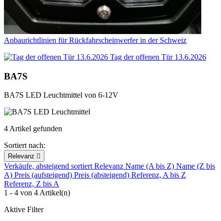
Anbaurichtlinien für Rückfahrscheinwerfer in der Schweiz
Tag der offenen Tür 13.6.2026
BA7S
BA7S LED Leuchtmittel von 6-12V
4 Artikel gefunden
Sortiert nach:
Relevanz

Verkäufe, absteigend sortiert
Relevanz
Name (A bis Z)
Name (Z bis
A)
Preis (aufsteigend)
Preis (absteigend)
Referenz, A bis Z
Referenz, Z bis A
1 - 4 von 4 Artikel(n)
Aktive Filter