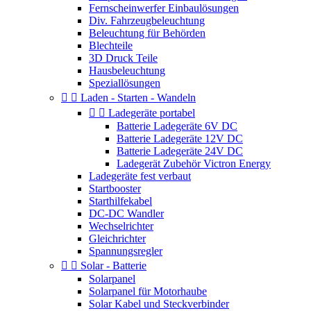
Fernscheinwerfer Einbaulösungen
Div. Fahrzeugbeleuchtung
Beleuchtung für Behörden
Blechteile
3D Druck Teile
Hausbeleuchtung
Speziallösungen


Laden - Starten - Wandeln


Ladegeräte portabel
Batterie Ladegeräte 6V DC
Batterie Ladegeräte 12V DC
Batterie Ladegeräte 24V DC
Ladegerät Zubehör Victron Energy
Ladegeräte fest verbaut
Startbooster
Starthilfekabel
DC-DC Wandler
Wechselrichter
Gleichrichter
Spannungsregler


Solar - Batterie
Solarpanel
Solarpanel für Motorhaube
Solar Kabel und Steckverbinder