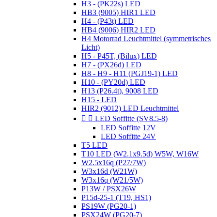
H3 - (PK22s) LED
HB3 (9005) HIR1 LED
H4 - (P43t) LED
HB4 (9006) HIR2 LED
H4 Motorrad Leuchtmittel (symmetrisches
Licht)
H5 - P45T, (Bilux) LED
H7 - (PX26d) LED
H8 - H9 - H11 (PGJ19-1) LED
H10 - (PY20d) LED
H13 (P26.4t), 9008 LED
H15 - LED
HIR2 (9012) LED Leuchtmittel


LED Soffitte (SV8.5-8)
LED Soffitte 12V
LED Soffitte 24V
T5 LED
T10 LED (W2.1x9.5d) W5W, W16W
W2.5x16q (P27/7W)
W3x16d (W21W)
W3x16q (W21/5W)
P13W / PSX26W
P15d-25-1 (T19, HS1)
PS19W (PG20-1)
PSX24W (PG20-7)