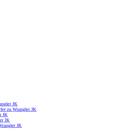
angler JK
fer zu Wrangler JK
r JK
er JK
Wrangler JK