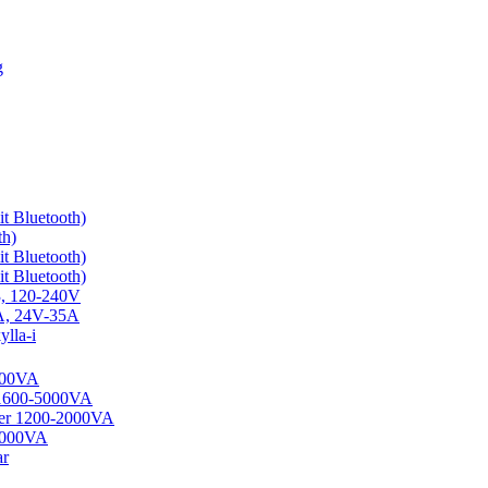
g
t Bluetooth)
th)
t Bluetooth)
t Bluetooth)
3, 120-240V
0A, 24V-35A
lla-i
1200VA
 1600-5000VA
ter 1200-2000VA
-5000VA
ar