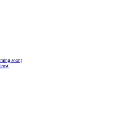
oming soon)
ienst