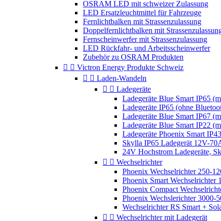
OSRAM LED mit schweizer Zulassung
LED Ersatzleuchtmittel für Fahrzeuge
Fernlichtbalken mit Strassenzulassung
Doppelfernlichtbalken mit Strassenzulassun
Fernscheinwerfer mit Strassenzulassung
LED Rückfahr- und Arbeitsscheinwerfer
Zubehör zu OSRAM Produkten


Victron Energy Produkte Schweiz


Laden-Wandeln


Ladegeräte
Ladegeräte Blue Smart IP65 (mi
Ladegeräte IP65 (ohne Bluetoo
Ladegeräte Blue Smart IP67 (mi
Ladegeräte Blue Smart IP22 (mi
Ladegeräte Phoenix Smart IP4
Skylla IP65 Ladegerät 12V-7
24V Hochstrom Ladegeräte, Sky


Wechselrichter
Phoenix Wechselrichter 250-
Phoenix Smart Wechselrichter
Phoenix Compact Wechselrich
Phoenix Wechslerichter 3000
Wechselrichter RS Smart + Sol


Wechselrichter mit Ladegerät