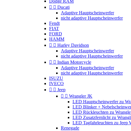
Dodge RAM


Ducati
Adaptive Hauptscheinwerfer
nicht adaptive Hauptscheinwerfer
Fendt
FIAT
FORD
HAMM


Harley Davidson
Adaptive Hauptscheinwerfer
nicht adaptive Hauptscheinwerfer


Indian Motorcycle
Adaptive Hauptscheinwerfer
nicht adaptive Hauptscheinwerfer
ISUZU
IVECO


Jeep


Wrangler JK
LED Hauptscheinwerfer zu Wr
LED Blinker + Nebelscheinwer
LED Rückleuchten zu Wrangle
LED Zusatzfernlicht zu Wrangl
LED Tagfahrleuchten zu Jeep 
Renegade