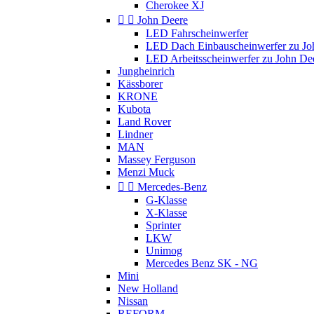
Cherokee XJ


John Deere
LED Fahrscheinwerfer
LED Dach Einbauscheinwerfer zu Jo
LED Arbeitsscheinwerfer zu John De
Jungheinrich
Kässborer
KRONE
Kubota
Land Rover
Lindner
MAN
Massey Ferguson
Menzi Muck


Mercedes-Benz
G-Klasse
X-Klasse
Sprinter
LKW
Unimog
Mercedes Benz SK - NG
Mini
New Holland
Nissan
REFORM