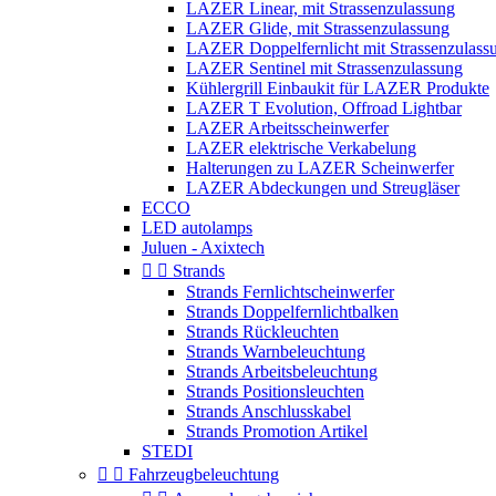
LAZER Linear, mit Strassenzulassung
LAZER Glide, mit Strassenzulassung
LAZER Doppelfernlicht mit Strassenzulass
LAZER Sentinel mit Strassenzulassung
Kühlergrill Einbaukit für LAZER Produkte
LAZER T Evolution, Offroad Lightbar
LAZER Arbeitsscheinwerfer
LAZER elektrische Verkabelung
Halterungen zu LAZER Scheinwerfer
LAZER Abdeckungen und Streugläser
ECCO
LED autolamps
Juluen - Axixtech


Strands
Strands Fernlichtscheinwerfer
Strands Doppelfernlichtbalken
Strands Rückleuchten
Strands Warnbeleuchtung
Strands Arbeitsbeleuchtung
Strands Positionsleuchten
Strands Anschlusskabel
Strands Promotion Artikel
STEDI


Fahrzeugbeleuchtung