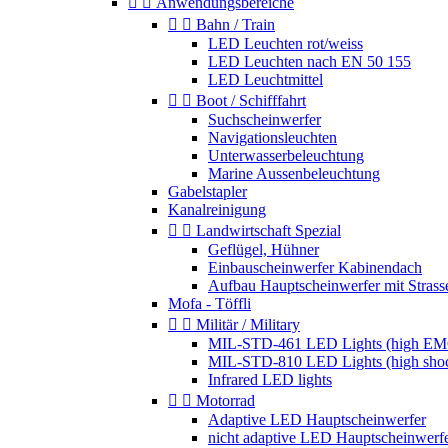


Anwendungsbereiche


Bahn / Train
LED Leuchten rot/weiss
LED Leuchten nach EN 50 155
LED Leuchtmittel


Boot / Schifffahrt
Suchscheinwerfer
Navigationsleuchten
Unterwasserbeleuchtung
Marine Aussenbeleuchtung
Gabelstapler
Kanalreinigung


Landwirtschaft Spezial
Geflügel, Hühner
Einbauscheinwerfer Kabinendach
Aufbau Hauptscheinwerfer mit Strass
Mofa - Töffli


Militär / Military
MIL-STD-461 LED Lights (high EM
MIL-STD-810 LED Lights (high sho
Infrared LED lights


Motorrad
Adaptive LED Hauptscheinwerfer
nicht adaptive LED Hauptscheinwerf