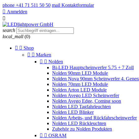
phone
+41 71 511 50 50
mail
Kontaktformular

Anmelden

search
local_mall
(0)


Shop


Marken


Nolden
Bi-LED Hauptscheinwerfer 5.75 + 7 Zoll
Nolden 90mm LED Module
Nolden Nova 90mm Scheinwerfer 4. Genera
Nolden 70mm LED Module
Nolden Arton LED Module
Nolden Avego LED Scheinwerfer
Nolden Avego Edge, Coming soon
Nolden LED Tagfahrleuchten
Nolden LED Blinker
Nolden Arbeits- und Rückfahrscheinwerfer
Nolden LED Rückleuchten
Zubehör zu Nolden Produkten


OSRAM