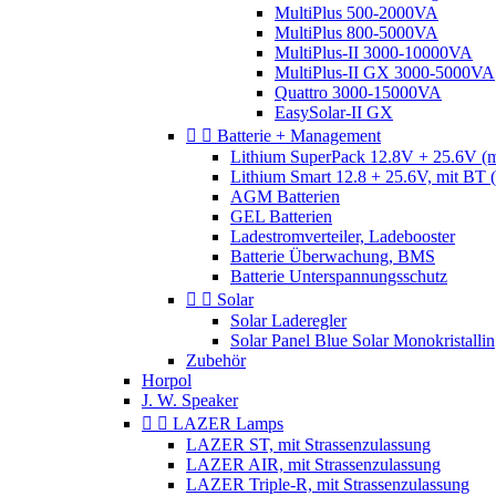
MultiPlus 500-2000VA
MultiPlus 800-5000VA
MultiPlus-II 3000-10000VA
MultiPlus-II GX 3000-5000VA
Quattro 3000-15000VA
EasySolar-II GX


Batterie + Management
Lithium SuperPack 12.8V + 25.6V (
Lithium Smart 12.8 + 25.6V, mit BT
AGM Batterien
GEL Batterien
Ladestromverteiler, Ladebooster
Batterie Überwachung, BMS
Batterie Unterspannungsschutz


Solar
Solar Laderegler
Solar Panel Blue Solar Monokristallin
Zubehör
Horpol
J. W. Speaker


LAZER Lamps
LAZER ST, mit Strassenzulassung
LAZER AIR, mit Strassenzulassung
LAZER Triple-R, mit Strassenzulassung