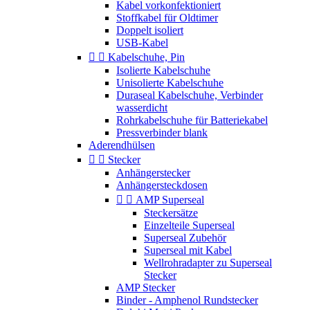
Kabel vorkonfektioniert
Stoffkabel für Oldtimer
Doppelt isoliert
USB-Kabel


Kabelschuhe, Pin
Isolierte Kabelschuhe
Unisolierte Kabelschuhe
Duraseal Kabelschuhe, Verbinder
wasserdicht
Rohrkabelschuhe für Batteriekabel
Pressverbinder blank
Aderendhülsen


Stecker
Anhängerstecker
Anhängersteckdosen


AMP Superseal
Steckersätze
Einzelteile Superseal
Superseal Zubehör
Superseal mit Kabel
Wellrohradapter zu Superseal
Stecker
AMP Stecker
Binder - Amphenol Rundstecker