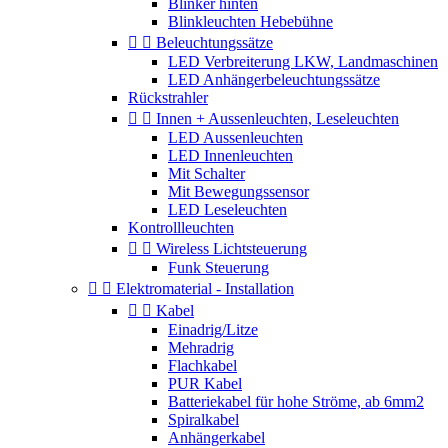
Blinker hinten
Blinkleuchten Hebebühne


Beleuchtungssätze
LED Verbreiterung LKW, Landmaschinen
LED Anhängerbeleuchtungssätze
Rückstrahler


Innen + Aussenleuchten, Leseleuchten
LED Aussenleuchten
LED Innenleuchten
Mit Schalter
Mit Bewegungssensor
LED Leseleuchten
Kontrollleuchten


Wireless Lichtsteuerung
Funk Steuerung


Elektromaterial - Installation


Kabel
Einadrig/Litze
Mehradrig
Flachkabel
PUR Kabel
Batteriekabel für hohe Ströme, ab 6mm2
Spiralkabel
Anhängerkabel