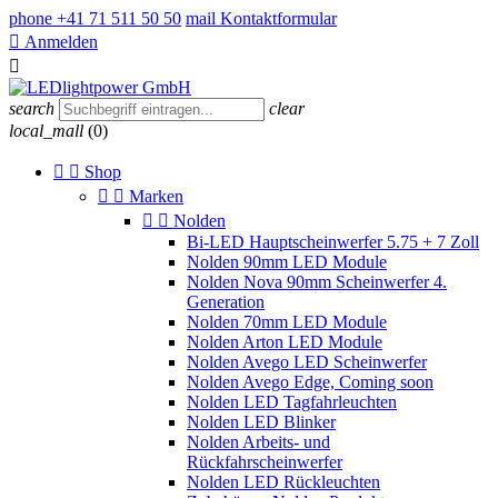
phone
+41 71 511 50 50
mail
Kontaktformular

Anmelden

search
clear
local_mall
(0)


Shop


Marken


Nolden
Bi-LED Hauptscheinwerfer 5.75 + 7 Zoll
Nolden 90mm LED Module
Nolden Nova 90mm Scheinwerfer 4.
Generation
Nolden 70mm LED Module
Nolden Arton LED Module
Nolden Avego LED Scheinwerfer
Nolden Avego Edge, Coming soon
Nolden LED Tagfahrleuchten
Nolden LED Blinker
Nolden Arbeits- und
Rückfahrscheinwerfer
Nolden LED Rückleuchten