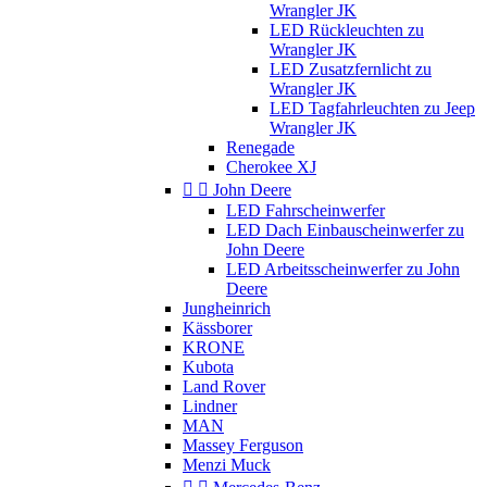
Wrangler JK
LED Rückleuchten zu
Wrangler JK
LED Zusatzfernlicht zu
Wrangler JK
LED Tagfahrleuchten zu Jeep
Wrangler JK
Renegade
Cherokee XJ


John Deere
LED Fahrscheinwerfer
LED Dach Einbauscheinwerfer zu
John Deere
LED Arbeitsscheinwerfer zu John
Deere
Jungheinrich
Kässborer
KRONE
Kubota
Land Rover
Lindner
MAN
Massey Ferguson
Menzi Muck