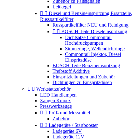
Zubehör zu Faltsignalen
Leitkegel


Diesel und Benzineinspritzung Ersatzteile,
Russpartikelfilter
Russpartikelfilter NEU und Reinigung


BOSCH Teile Dieseleinspritzung
Dichtsätze Commonrail
Hochdruckpumpen
Simmeringe, Wellendichtringe
Commonrail Injektor, Diesel
Einspritzdüse
BOSCH Teile Benzineinspritzung
Treibstoff Additive
Einspritzleitungen und Zubehör
Dichtungen zu Einspritzdüsen


Werkstattzubehör
LED Handlampen
Zangen Knipex
Presswerkzeuge


Prüf- und Messmittel
Zubehör


Ladegeräte / Startbooster
Ladegeräte 6V
Ladegeräte 12V