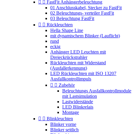


FastFit Anhängerbeleuchtung
01 Anschlusskabel, Stecker zu FastFit
02 Beleuchtungs- verteiler FastFit
03 Beleuchtung FastFit


Rückleuchten
Hella Shape Line
mit dynamischem Blinker (Lauflicht)
rund
eckig
Anhänger LED Leuchten mit
Dreieckrückstrahler
Rückleuchten mit Widerstand
(Ausfallerkennung)
LED Rückleuchten mit ISO 13207
Ausfallkontrollimpuls


Zubehör
Beleuchtungs Ausfallkontrollmodule
mit Lastsimulation
Lastwiderstände
LED Blinkrelais
Montage


Blinkleuchten
Blinker vorne
Blinker seitlich