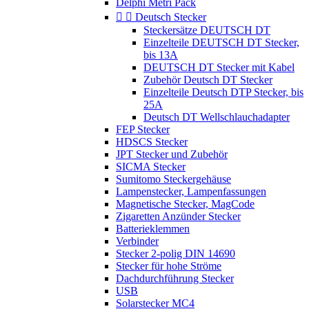
Delphi Metri Pack


Deutsch Stecker
Steckersätze DEUTSCH DT
Einzelteile DEUTSCH DT Stecker,
bis 13A
DEUTSCH DT Stecker mit Kabel
Zubehör Deutsch DT Stecker
Einzelteile Deutsch DTP Stecker, bis
25A
Deutsch DT Wellschlauchadapter
FEP Stecker
HDSCS Stecker
JPT Stecker und Zubehör
SICMA Stecker
Sumitomo Steckergehäuse
Lampenstecker, Lampenfassungen
Magnetische Stecker, MagCode
Zigaretten Anzünder Stecker
Batterieklemmen
Verbinder
Stecker 2-polig DIN 14690
Stecker für hohe Ströme
Dachdurchführung Stecker
USB
Solarstecker MC4