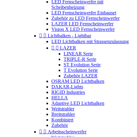
LED Fernscheinwerfer mit
Scheibenheizung
LED Fernscheinwerfer Einbauset
Zubehör zu LED Fernscheinwerfer
LAZER LED Fernscheinwerfer
Vision X LED Fernscheinwerfer


Lichtbalken - Lightbar
LED Lichtbalken mit Strassenzulassung


LAZER
LINEAR Serie
TRIPLE-R Serie
ST Evolution Serie
T Evolution Serie
Zubehör LAZER
OSRAM LED Lichtbalken
DAKAR-Lights
RIGID Industries
HELLA
Adaptive LED Lichtbalken
Weitstrahler
Breitstrahler
Kombiniert
Zubehör


Arbeitsscheinwerfer