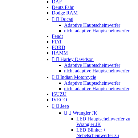
DAF
Deutz Fahr
Dodge RAM


Ducati
Adaptive Hauptscheinwerfer
nicht adaptive Hauptscheinwerfer
Fendt
FIAT
FORD
HAMM


Harley Davidson
Adaptive Hauptscheinwerfer
nicht adaptive Hauptscheinwerfer


Indian Motorcycle
Adaptive Hauptscheinwerfer
nicht adaptive Hauptscheinwerfer
ISUZU
IVECO


Jeep


Wrangler JK
LED Hauptscheinwerfer zu
Wrangler JK
LED Blinker +
Nebelscheinwerfer zu