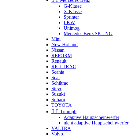


Mercedes-Benz
G-Klasse
X-Klasse
Sprinter
LKW
Unimog
Mercedes Benz SK - NG
Mini
New Holland
Nissan
REFORM
Renault
RIGI TRAC
Scania
Seat
Schiltrac
Steyr
Suzuki
Subaru
TOYOTA


Triumph
Adaptive Hauptscheinwerfer
nicht adaptive Hauptscheinwerfer
VALTRA
Volvo