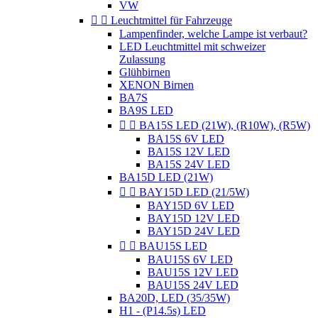
VW


Leuchtmittel für Fahrzeuge
Lampenfinder, welche Lampe ist verbaut?
LED Leuchtmittel mit schweizer
Zulassung
Glühbirnen
XENON Birnen
BA7S
BA9S LED


BA15S LED (21W), (R10W), (R5W)
BA15S 6V LED
BA15S 12V LED
BA15S 24V LED
BA15D LED (21W)


BAY15D LED (21/5W)
BAY15D 6V LED
BAY15D 12V LED
BAY15D 24V LED


BAU15S LED
BAU15S 6V LED
BAU15S 12V LED
BAU15S 24V LED
BA20D, LED (35/35W)
H1 - (P14.5s) LED