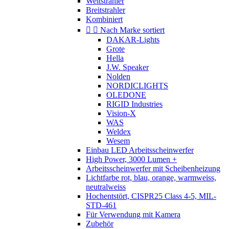
Weitstrahler
Breitstrahler
Kombiniert


Nach Marke sortiert
DAKAR-Lights
Grote
Hella
J.W. Speaker
Nolden
NORDICLIGHTS
OLEDONE
RIGID Industries
Vision-X
WAS
Weldex
Wesem
Einbau LED Arbeitsscheinwerfer
High Power, 3000 Lumen +
Arbeitsscheinwerfer mit Scheibenheizung
Lichtfarbe rot, blau, orange, warmweiss,
neutralweiss
Hochentstört, CISPR25 Class 4-5, MIL-
STD-461
Für Verwendung mit Kamera
Zubehör