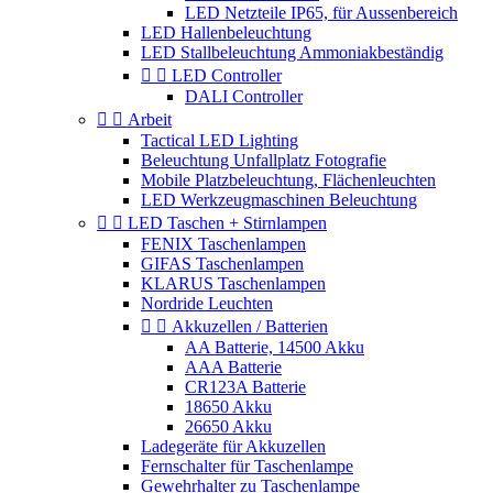
LED Netzteile IP65, für Aussenbereich
LED Hallenbeleuchtung
LED Stallbeleuchtung Ammoniakbeständig


LED Controller
DALI Controller


Arbeit
Tactical LED Lighting
Beleuchtung Unfallplatz Fotografie
Mobile Platzbeleuchtung, Flächenleuchten
LED Werkzeugmaschinen Beleuchtung


LED Taschen + Stirnlampen
FENIX Taschenlampen
GIFAS Taschenlampen
KLARUS Taschenlampen
Nordride Leuchten


Akkuzellen / Batterien
AA Batterie, 14500 Akku
AAA Batterie
CR123A Batterie
18650 Akku
26650 Akku
Ladegeräte für Akkuzellen
Fernschalter für Taschenlampe
Gewehrhalter zu Taschenlampe