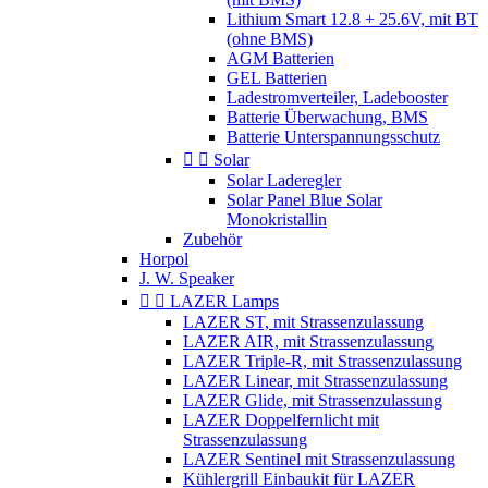
Lithium Smart 12.8 + 25.6V, mit BT
(ohne BMS)
AGM Batterien
GEL Batterien
Ladestromverteiler, Ladebooster
Batterie Überwachung, BMS
Batterie Unterspannungsschutz


Solar
Solar Laderegler
Solar Panel Blue Solar
Monokristallin
Zubehör
Horpol
J. W. Speaker


LAZER Lamps
LAZER ST, mit Strassenzulassung
LAZER AIR, mit Strassenzulassung
LAZER Triple-R, mit Strassenzulassung
LAZER Linear, mit Strassenzulassung
LAZER Glide, mit Strassenzulassung
LAZER Doppelfernlicht mit
Strassenzulassung
LAZER Sentinel mit Strassenzulassung
Kühlergrill Einbaukit für LAZER