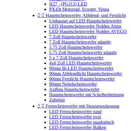
H27 - (PGJ13) LED
PX43t Motorrad, Scooter, Vespa


Hauptscheinwerfer, Abblend- und Fernlicht
Umbauset auf LED Hauptscheinwerfer
LED Hauptscheinwerfer Nolden Arton
LED Hauptscheinwerfer Nolden AVEGO
7 Zoll Hauptscheinwerfer
7 Zoll Hauptscheinwerfer adaptiv
5.75 Zoll Hauptscheinwerfer
5.75 Zoll Hauptscheinwerfer adaptiv
5 x 7 Zoll Hauptscheinwerfer
4x6 Zoll LED Hauptscheinwerfer
90mm Bi-LED Hauptscheinwerfer
90mm Abblendlicht Hauptscheinwerfer
90mm Fernlicht Hauptscheinwerfer
90mm Nebelscheinwerfer
Aufbau Hauptscheinwerfer
Hauptscheinwerfer mit Scheibenheizung
Zubehör


Fernscheinwerfer mit Strassenzulassung
LED Fernscheinwerfer rund
LED Fernscheinwerfer oval
LED Fernscheinwerfer quadratisch
LED Fernscheinwerfer Balken