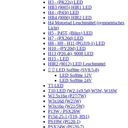
H3 - (PK22s) LED
HB3 (9005) HIR1 LED
H4 - (P43t) LED
HB4 (9006) HIR2 LED
H4 Motorrad Leuchtmittel (symmetrisches
Licht)
H5 - P45T, (Bilux) LED
H7 - (PX26d) LED
H8 - H9 - H11 (PGJ19-1) LED
H10 - (PY20d) LED
H13 (P26.4t), 9008 LED
H15 - LED
HIR2 (9012) LED Leuchtmittel


LED Soffitte (SV8.5-8)
LED Soffitte 12V
LED Soffitte 24V
T5 LED
T10 LED (W2.1x9.5d) W5W, W16W
W2.5x16q (P27/7W)
W3x16d (W21W)
W3x16q (W21/5W)
P13W / PSX26W
P15d-25-1 (T19, HS1)
PS19W (PG20-1)
PSX24W (PG20-7)