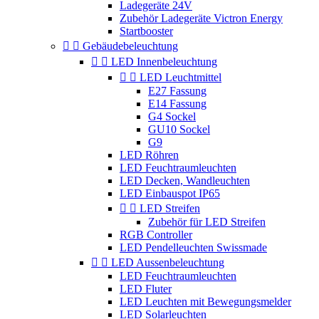
Ladegeräte 24V
Zubehör Ladegeräte Victron Energy
Startbooster


Gebäudebeleuchtung


LED Innenbeleuchtung


LED Leuchtmittel
E27 Fassung
E14 Fassung
G4 Sockel
GU10 Sockel
G9
LED Röhren
LED Feuchtraumleuchten
LED Decken, Wandleuchten
LED Einbauspot IP65


LED Streifen
Zubehör für LED Streifen
RGB Controller
LED Pendelleuchten Swissmade


LED Aussenbeleuchtung
LED Feuchtraumleuchten
LED Fluter
LED Leuchten mit Bewegungsmelder
LED Solarleuchten