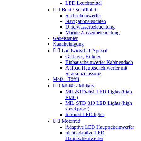
LED Leuchtmittel


Boot / Schifffahrt
Suchscheinwerfer
Navigationsleuchten
Unterwasserbeleuchtung
Marine Aussenbeleuchtung
Gabelstapler
Kanalreinigung


Landwirtschaft Spezial
Geflügel, Hühner
Einbauscheinwerfer Kabinendach
Aufbau Hauptscheinwerfer mit
Strassenzulassung
Mofa - Töffli


Militär / Military
MIL-STD-461 LED Lights (high
EMC)
MIL-STD-810 LED Lights (high
shockproof)
Infrared LED lights


Motorrad
Adaptive LED Hauptscheinwerfer
nicht adaptive LED
Hauptscheinwerfer