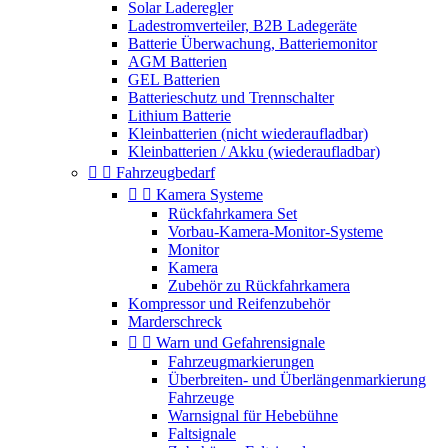
Solar Laderegler
Ladestromverteiler, B2B Ladegeräte
Batterie Überwachung, Batteriemonitor
AGM Batterien
GEL Batterien
Batterieschutz und Trennschalter
Lithium Batterie
Kleinbatterien (nicht wiederaufladbar)
Kleinbatterien / Akku (wiederaufladbar)


Fahrzeugbedarf


Kamera Systeme
Rückfahrkamera Set
Vorbau-Kamera-Monitor-Systeme
Monitor
Kamera
Zubehör zu Rückfahrkamera
Kompressor und Reifenzubehör
Marderschreck


Warn und Gefahrensignale
Fahrzeugmarkierungen
Überbreiten- und Überlängenmarkierung
Fahrzeuge
Warnsignal für Hebebühne
Faltsignale