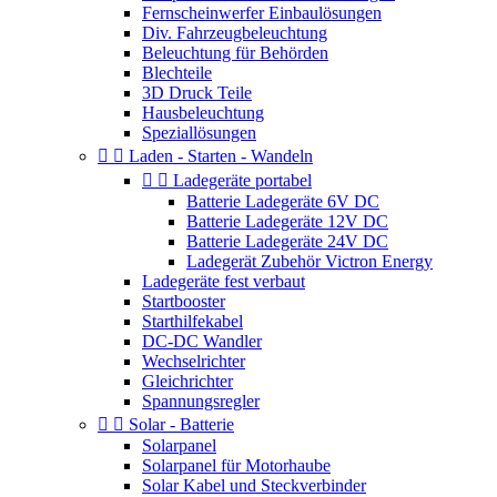
Fernscheinwerfer Einbaulösungen
Div. Fahrzeugbeleuchtung
Beleuchtung für Behörden
Blechteile
3D Druck Teile
Hausbeleuchtung
Speziallösungen


Laden - Starten - Wandeln


Ladegeräte portabel
Batterie Ladegeräte 6V DC
Batterie Ladegeräte 12V DC
Batterie Ladegeräte 24V DC
Ladegerät Zubehör Victron Energy
Ladegeräte fest verbaut
Startbooster
Starthilfekabel
DC-DC Wandler
Wechselrichter
Gleichrichter
Spannungsregler


Solar - Batterie
Solarpanel
Solarpanel für Motorhaube
Solar Kabel und Steckverbinder