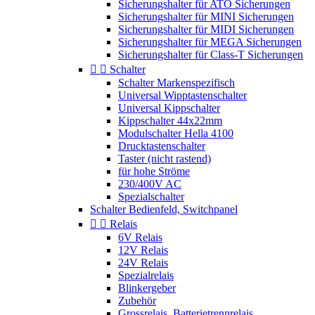
Sicherungshalter für ATO Sicherungen
Sicherungshalter für MINI Sicherungen
Sicherungshalter für MIDI Sicherungen
Sicherungshalter für MEGA Sicherungen
Sicherungshalter für Class-T Sicherungen


Schalter
Schalter Markenspezifisch
Universal Wipptastenschalter
Universal Kippschalter
Kippschalter 44x22mm
Modulschalter Hella 4100
Drucktastenschalter
Taster (nicht rastend)
für hohe Ströme
230/400V AC
Spezialschalter
Schalter Bedienfeld, Switchpanel


Relais
6V Relais
12V Relais
24V Relais
Spezialrelais
Blinkergeber
Zubehör
Grossrelais, Batterietrennrelais