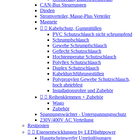
CAN-Bus Steuerungen
Dioden
Stromverteiler, Masse-Plus Verteiler
Magnete


Kabelschutz, Gummitüllen
PVC Schutzschlauch nicht schrumpfend
Schrumpfschlauch
Gewebe Schrumpfschlauch
Geflecht Schutzschlauch
Hochtemperatur Schutzschlauch
Polyflex Schutzschlauch
Duplex Schutzschlauch
Kabeldurchführungstüllen
Polypropylen Gewebe Schutzschlauch,
hoch abriebfest
Installationsrohre und Zubehör


Reihenklemmen + Zubehör
Wago
Zubehör
Spannungswächter - Unterspannungsschutz
230V/400V AC Verteilung
Restposten


Eigenentwicklungen by LEDlightpower
Hauptscheinwerfer Umrüstlösungen