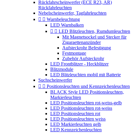
Rückfahrscheinwerfer (ECE R23, AR)
Rückfahrleuchten
Nebelscheinwerfer, Tagfahrleuchten


Warnbeleuchtung
LED Warnbalken


LED Blitzleuchten, Rumdumleuchten
Mit Magnetsockel und Stecker für
Zigaraettenanzünder
Aufsteckrohr Befestigung
Festmontage
Zubehör Aufsteckrohr
LED Frontblitzer - Heckblitzer
Blitzmodule
LED Blitzleuchten mobil mit Batterie
Suchscheinwerfer


Positionsleuchten und Kennzeichenleuchten
BLACK Style LED Positionsleuchten,
Markierleuchten
LED Positionsleuchten rot-weiss-gelb
LED Positionsleuchten rot-weiss
LED Positionsleuchten rot
LED Positionsleuchten weiss
LED Markierleuchten gelb
LED Kennzeichenleuchten