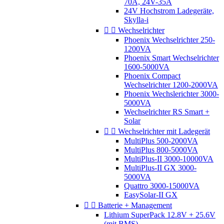
70A, 24V-35A
24V Hochstrom Ladegeräte,
Skylla-i


Wechselrichter
Phoenix Wechselrichter 250-
1200VA
Phoenix Smart Wechselrichter
1600-5000VA
Phoenix Compact
Wechselrichter 1200-2000VA
Phoenix Wechslerichter 3000-
5000VA
Wechselrichter RS Smart +
Solar


Wechselrichter mit Ladegerät
MultiPlus 500-2000VA
MultiPlus 800-5000VA
MultiPlus-II 3000-10000VA
MultiPlus-II GX 3000-
5000VA
Quattro 3000-15000VA
EasySolar-II GX


Batterie + Management
Lithium SuperPack 12.8V + 25.6V
(mit BMS)