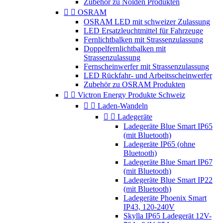
Zubehör zu Nolden Produkten


OSRAM
OSRAM LED mit schweizer Zulassung
LED Ersatzleuchtmittel für Fahrzeuge
Fernlichtbalken mit Strassenzulassung
Doppelfernlichtbalken mit
Strassenzulassung
Fernscheinwerfer mit Strassenzulassung
LED Rückfahr- und Arbeitsscheinwerfer
Zubehör zu OSRAM Produkten


Victron Energy Produkte Schweiz


Laden-Wandeln


Ladegeräte
Ladegeräte Blue Smart IP65
(mit Bluetooth)
Ladegeräte IP65 (ohne
Bluetooth)
Ladegeräte Blue Smart IP67
(mit Bluetooth)
Ladegeräte Blue Smart IP22
(mit Bluetooth)
Ladegeräte Phoenix Smart
IP43, 120-240V
Skylla IP65 Ladegerät 12V-