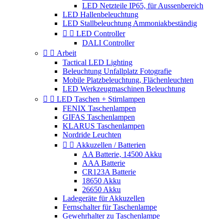
LED Netzteile IP65, für Aussenbereich
LED Hallenbeleuchtung
LED Stallbeleuchtung Ammoniakbeständig


LED Controller
DALI Controller


Arbeit
Tactical LED Lighting
Beleuchtung Unfallplatz Fotografie
Mobile Platzbeleuchtung, Flächenleuchten
LED Werkzeugmaschinen Beleuchtung


LED Taschen + Stirnlampen
FENIX Taschenlampen
GIFAS Taschenlampen
KLARUS Taschenlampen
Nordride Leuchten


Akkuzellen / Batterien
AA Batterie, 14500 Akku
AAA Batterie
CR123A Batterie
18650 Akku
26650 Akku
Ladegeräte für Akkuzellen
Fernschalter für Taschenlampe
Gewehrhalter zu Taschenlampe