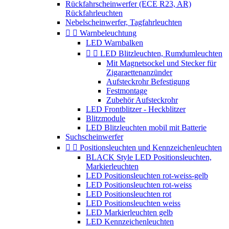
Rückfahrscheinwerfer (ECE R23, AR)
Rückfahrleuchten
Nebelscheinwerfer, Tagfahrleuchten


Warnbeleuchtung
LED Warnbalken


LED Blitzleuchten, Rumdumleuchten
Mit Magnetsockel und Stecker für
Zigaraettenanzünder
Aufsteckrohr Befestigung
Festmontage
Zubehör Aufsteckrohr
LED Frontblitzer - Heckblitzer
Blitzmodule
LED Blitzleuchten mobil mit Batterie
Suchscheinwerfer


Positionsleuchten und Kennzeichenleuchten
BLACK Style LED Positionsleuchten,
Markierleuchten
LED Positionsleuchten rot-weiss-gelb
LED Positionsleuchten rot-weiss
LED Positionsleuchten rot
LED Positionsleuchten weiss
LED Markierleuchten gelb
LED Kennzeichenleuchten