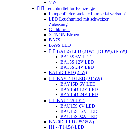
VW


Leuchtmittel für Fahrzeuge
Lampenfinder, welche Lampe ist verbaut?
LED Leuchtmittel mit schweizer
Zulassung
Glühbirnen
XENON Birnen
BA7S
BA9S LED


BA15S LED (21W), (R10W), (R5W)
BA15S 6V LED
BA15S 12V LED
BA15S 24V LED
BA15D LED (21W)


BAY15D LED (21/5W)
BAY15D 6V LED
BAY15D 12V LED
BAY15D 24V LED


BAU15S LED
BAU15S 6V LED
BAU15S 12V LED
BAU15S 24V LED
BA20D, LED (35/35W)
H1 - (P14.5s) LED