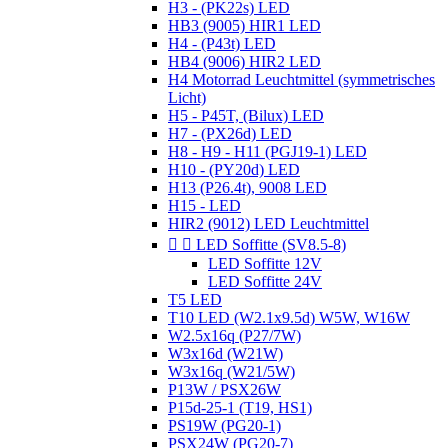
H3 - (PK22s) LED
HB3 (9005) HIR1 LED
H4 - (P43t) LED
HB4 (9006) HIR2 LED
H4 Motorrad Leuchtmittel (symmetrisches
Licht)
H5 - P45T, (Bilux) LED
H7 - (PX26d) LED
H8 - H9 - H11 (PGJ19-1) LED
H10 - (PY20d) LED
H13 (P26.4t), 9008 LED
H15 - LED
HIR2 (9012) LED Leuchtmittel


LED Soffitte (SV8.5-8)
LED Soffitte 12V
LED Soffitte 24V
T5 LED
T10 LED (W2.1x9.5d) W5W, W16W
W2.5x16q (P27/7W)
W3x16d (W21W)
W3x16q (W21/5W)
P13W / PSX26W
P15d-25-1 (T19, HS1)
PS19W (PG20-1)
PSX24W (PG20-7)