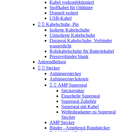
Kabel vorkonfektioniert
Stoffkabel für Oldtimer
Doppelt isoliert
USB-Kabel


Kabelschuhe, Pin
Isolierte Kabelschuhe
Unisolierte Kabelschuhe
Duraseal Kabelschuhe, Verbinder
wasserdicht
Rohrkabelschuhe für Batteriekabel
Pressverbinder blank
Aderendhülsen


Stecker
Anhängerstecker
Anhängersteckdosen


AMP Superseal
Steckersätze
Einzelteile Superseal
Superseal Zubehör
Superseal mit Kabel
Wellrohradapter zu Superseal
Stecker
AMP Stecker
Binder - Amphenol Rundstecker