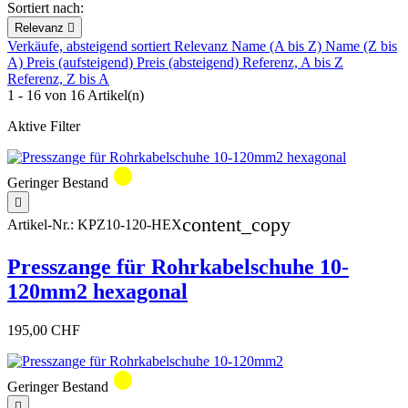
Sortiert nach:
Relevanz

Verkäufe, absteigend sortiert
Relevanz
Name (A bis Z)
Name (Z bis
A)
Preis (aufsteigend)
Preis (absteigend)
Referenz, A bis Z
Referenz, Z bis A
1 - 16 von 16 Artikel(n)
Aktive Filter
circle
Geringer Bestand

content_copy
Artikel-Nr.:
KPZ10-120-HEX
Presszange für Rohrkabelschuhe 10-
120mm2 hexagonal
195,00 CHF
circle
Geringer Bestand
