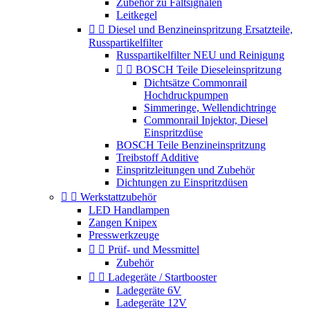
Zubehör zu Faltsignalen
Leitkegel


Diesel und Benzineinspritzung Ersatzteile,
Russpartikelfilter
Russpartikelfilter NEU und Reinigung


BOSCH Teile Dieseleinspritzung
Dichtsätze Commonrail
Hochdruckpumpen
Simmeringe, Wellendichtringe
Commonrail Injektor, Diesel
Einspritzdüse
BOSCH Teile Benzineinspritzung
Treibstoff Additive
Einspritzleitungen und Zubehör
Dichtungen zu Einspritzdüsen


Werkstattzubehör
LED Handlampen
Zangen Knipex
Presswerkzeuge


Prüf- und Messmittel
Zubehör


Ladegeräte / Startbooster
Ladegeräte 6V
Ladegeräte 12V