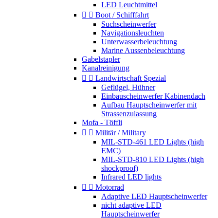
LED Leuchtmittel


Boot / Schifffahrt
Suchscheinwerfer
Navigationsleuchten
Unterwasserbeleuchtung
Marine Aussenbeleuchtung
Gabelstapler
Kanalreinigung


Landwirtschaft Spezial
Geflügel, Hühner
Einbauscheinwerfer Kabinendach
Aufbau Hauptscheinwerfer mit
Strassenzulassung
Mofa - Töffli


Militär / Military
MIL-STD-461 LED Lights (high
EMC)
MIL-STD-810 LED Lights (high
shockproof)
Infrared LED lights


Motorrad
Adaptive LED Hauptscheinwerfer
nicht adaptive LED
Hauptscheinwerfer