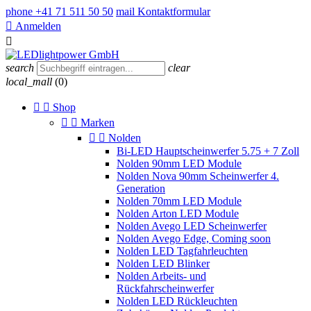
phone
+41 71 511 50 50
mail
Kontaktformular

Anmelden

search
clear
local_mall
(0)


Shop


Marken


Nolden
Bi-LED Hauptscheinwerfer 5.75 + 7 Zoll
Nolden 90mm LED Module
Nolden Nova 90mm Scheinwerfer 4.
Generation
Nolden 70mm LED Module
Nolden Arton LED Module
Nolden Avego LED Scheinwerfer
Nolden Avego Edge, Coming soon
Nolden LED Tagfahrleuchten
Nolden LED Blinker
Nolden Arbeits- und
Rückfahrscheinwerfer
Nolden LED Rückleuchten