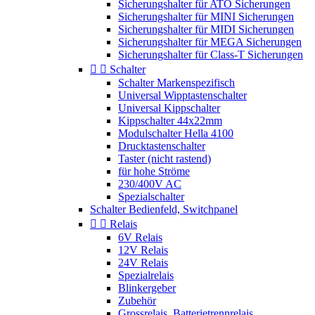
Sicherungshalter für ATO Sicherungen
Sicherungshalter für MINI Sicherungen
Sicherungshalter für MIDI Sicherungen
Sicherungshalter für MEGA Sicherungen
Sicherungshalter für Class-T Sicherungen


Schalter
Schalter Markenspezifisch
Universal Wipptastenschalter
Universal Kippschalter
Kippschalter 44x22mm
Modulschalter Hella 4100
Drucktastenschalter
Taster (nicht rastend)
für hohe Ströme
230/400V AC
Spezialschalter
Schalter Bedienfeld, Switchpanel


Relais
6V Relais
12V Relais
24V Relais
Spezialrelais
Blinkergeber
Zubehör
Grossrelais, Batterietrennrelais