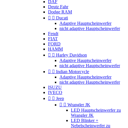
DAF
Deutz Fahr
Dodge RAM


Ducati
Adaptive Hauptscheinwerfer
nicht adaptive Hauptscheinwerfer
Fendt
FIAT
FORD
HAMM


Harley Davidson
Adaptive Hauptscheinwerfer
nicht adaptive Hauptscheinwerfer


Indian Motorcycle
Adaptive Hauptscheinwerfer
nicht adaptive Hauptscheinwerfer
ISUZU
IVECO


Jeep


Wrangler JK
LED Hauptscheinwerfer zu
Wrangler JK
LED Blinker +
Nebelscheinwerfer zu