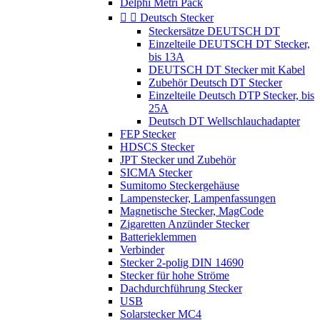
Delphi Metri Pack


Deutsch Stecker
Steckersätze DEUTSCH DT
Einzelteile DEUTSCH DT Stecker,
bis 13A
DEUTSCH DT Stecker mit Kabel
Zubehör Deutsch DT Stecker
Einzelteile Deutsch DTP Stecker, bis
25A
Deutsch DT Wellschlauchadapter
FEP Stecker
HDSCS Stecker
JPT Stecker und Zubehör
SICMA Stecker
Sumitomo Steckergehäuse
Lampenstecker, Lampenfassungen
Magnetische Stecker, MagCode
Zigaretten Anzünder Stecker
Batterieklemmen
Verbinder
Stecker 2-polig DIN 14690
Stecker für hohe Ströme
Dachdurchführung Stecker
USB
Solarstecker MC4