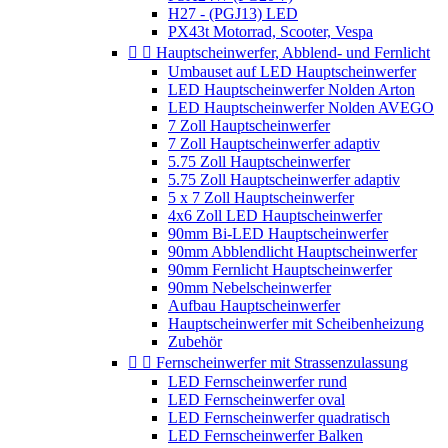
H27 - (PGJ13) LED
PX43t Motorrad, Scooter, Vespa


Hauptscheinwerfer, Abblend- und Fernlicht
Umbauset auf LED Hauptscheinwerfer
LED Hauptscheinwerfer Nolden Arton
LED Hauptscheinwerfer Nolden AVEGO
7 Zoll Hauptscheinwerfer
7 Zoll Hauptscheinwerfer adaptiv
5.75 Zoll Hauptscheinwerfer
5.75 Zoll Hauptscheinwerfer adaptiv
5 x 7 Zoll Hauptscheinwerfer
4x6 Zoll LED Hauptscheinwerfer
90mm Bi-LED Hauptscheinwerfer
90mm Abblendlicht Hauptscheinwerfer
90mm Fernlicht Hauptscheinwerfer
90mm Nebelscheinwerfer
Aufbau Hauptscheinwerfer
Hauptscheinwerfer mit Scheibenheizung
Zubehör


Fernscheinwerfer mit Strassenzulassung
LED Fernscheinwerfer rund
LED Fernscheinwerfer oval
LED Fernscheinwerfer quadratisch
LED Fernscheinwerfer Balken