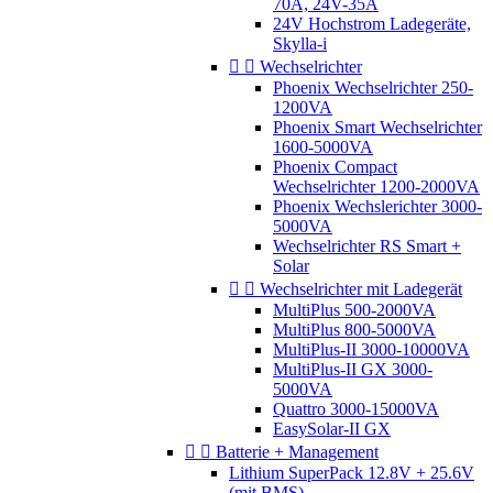
70A, 24V-35A
24V Hochstrom Ladegeräte,
Skylla-i


Wechselrichter
Phoenix Wechselrichter 250-
1200VA
Phoenix Smart Wechselrichter
1600-5000VA
Phoenix Compact
Wechselrichter 1200-2000VA
Phoenix Wechslerichter 3000-
5000VA
Wechselrichter RS Smart +
Solar


Wechselrichter mit Ladegerät
MultiPlus 500-2000VA
MultiPlus 800-5000VA
MultiPlus-II 3000-10000VA
MultiPlus-II GX 3000-
5000VA
Quattro 3000-15000VA
EasySolar-II GX


Batterie + Management
Lithium SuperPack 12.8V + 25.6V
(mit BMS)