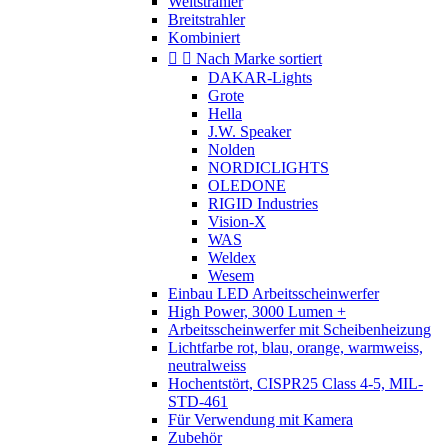
Weitstrahler
Breitstrahler
Kombiniert


Nach Marke sortiert
DAKAR-Lights
Grote
Hella
J.W. Speaker
Nolden
NORDICLIGHTS
OLEDONE
RIGID Industries
Vision-X
WAS
Weldex
Wesem
Einbau LED Arbeitsscheinwerfer
High Power, 3000 Lumen +
Arbeitsscheinwerfer mit Scheibenheizung
Lichtfarbe rot, blau, orange, warmweiss,
neutralweiss
Hochentstört, CISPR25 Class 4-5, MIL-
STD-461
Für Verwendung mit Kamera
Zubehör