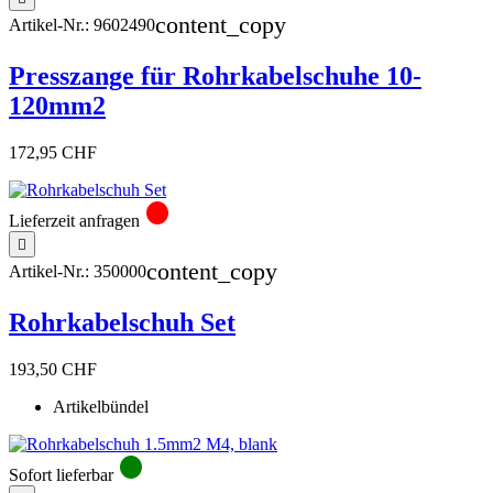
content_copy
Artikel-Nr.:
9602490
Presszange für Rohrkabelschuhe 10-
120mm2
172,95 CHF
circle
Lieferzeit anfragen

content_copy
Artikel-Nr.:
350000
Rohrkabelschuh Set
193,50 CHF
Artikelbündel
circle
Sofort lieferbar