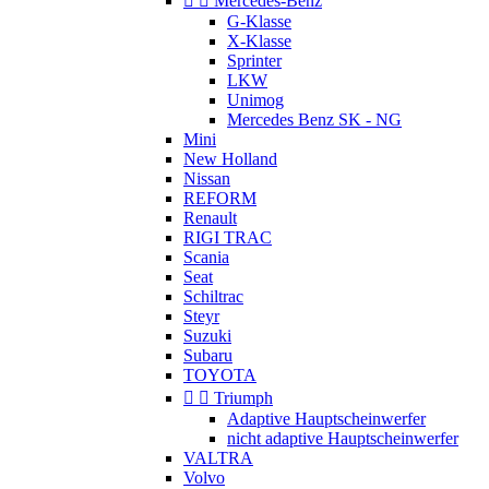


Mercedes-Benz
G-Klasse
X-Klasse
Sprinter
LKW
Unimog
Mercedes Benz SK - NG
Mini
New Holland
Nissan
REFORM
Renault
RIGI TRAC
Scania
Seat
Schiltrac
Steyr
Suzuki
Subaru
TOYOTA


Triumph
Adaptive Hauptscheinwerfer
nicht adaptive Hauptscheinwerfer
VALTRA
Volvo