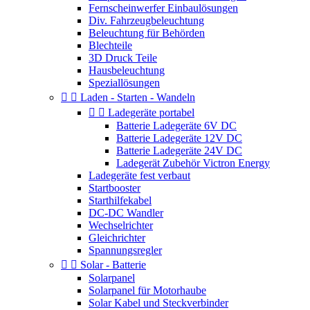
Fernscheinwerfer Einbaulösungen
Div. Fahrzeugbeleuchtung
Beleuchtung für Behörden
Blechteile
3D Druck Teile
Hausbeleuchtung
Speziallösungen


Laden - Starten - Wandeln


Ladegeräte portabel
Batterie Ladegeräte 6V DC
Batterie Ladegeräte 12V DC
Batterie Ladegeräte 24V DC
Ladegerät Zubehör Victron Energy
Ladegeräte fest verbaut
Startbooster
Starthilfekabel
DC-DC Wandler
Wechselrichter
Gleichrichter
Spannungsregler


Solar - Batterie
Solarpanel
Solarpanel für Motorhaube
Solar Kabel und Steckverbinder