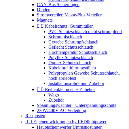
CAN-Bus Steuerungen
Dioden
Stromverteiler, Masse-Plus Verteiler
Magnete


Kabelschutz, Gummitüllen
PVC Schutzschlauch nicht schrumpfend
Schrumpfschlauch
Gewebe Schrumpfschlauch
Geflecht Schutzschlauch
Hochtemperatur Schutzschlauch
Polyflex Schutzschlauch
Duplex Schutzschlauch
Kabeldurchführungstüllen
Polypropylen Gewebe Schutzschlauch,
hoch abriebfest
Installationsrohre und Zubehör


Reihenklemmen + Zubehör
Wago
Zubehör
Spannungswächter - Unterspannungsschutz
230V/400V AC Verteilung
Restposten


Eigenentwicklungen by LEDlightpower
Hauptscheinwerfer Umrüstlösungen