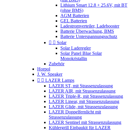
Lithium Smart 12.8 + 25.6V, mit BT
(ohne BMS)
AGM Batterien
GEL Batterien
Ladestromverteiler, Ladebooster
Batterie Überwachung, BMS
Batterie Unterspannungsschutz


Solar
Solar Laderegler
Solar Panel Blue Solar
Monokristallin
Zubehör
Horpol
J. W. Speaker


LAZER Lamps
LAZER ST, mit Strassenzulassung
LAZER AIR, mit Strassenzulassung
LAZER Triple-R, mit Strassenzulassung
LAZER Linear, mit Strassenzulassung
LAZER Glide, mit Strassenzulassung
LAZER Doppelfernlicht mit
Strassenzulassung
LAZER Sentinel mit Strassenzulassung
Kühlergrill Einbaukit für LAZER