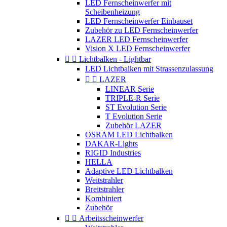
LED Fernscheinwerfer mit
Scheibenheizung
LED Fernscheinwerfer Einbauset
Zubehör zu LED Fernscheinwerfer
LAZER LED Fernscheinwerfer
Vision X LED Fernscheinwerfer


Lichtbalken - Lightbar
LED Lichtbalken mit Strassenzulassung


LAZER
LINEAR Serie
TRIPLE-R Serie
ST Evolution Serie
T Evolution Serie
Zubehör LAZER
OSRAM LED Lichtbalken
DAKAR-Lights
RIGID Industries
HELLA
Adaptive LED Lichtbalken
Weitstrahler
Breitstrahler
Kombiniert
Zubehör


Arbeitsscheinwerfer