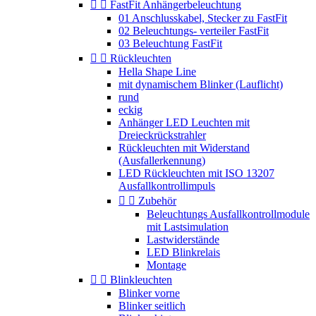


FastFit Anhängerbeleuchtung
01 Anschlusskabel, Stecker zu FastFit
02 Beleuchtungs- verteiler FastFit
03 Beleuchtung FastFit


Rückleuchten
Hella Shape Line
mit dynamischem Blinker (Lauflicht)
rund
eckig
Anhänger LED Leuchten mit
Dreieckrückstrahler
Rückleuchten mit Widerstand
(Ausfallerkennung)
LED Rückleuchten mit ISO 13207
Ausfallkontrollimpuls


Zubehör
Beleuchtungs Ausfallkontrollmodule
mit Lastsimulation
Lastwiderstände
LED Blinkrelais
Montage


Blinkleuchten
Blinker vorne
Blinker seitlich