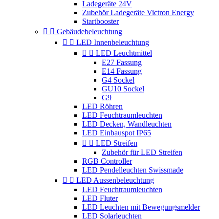
Ladegeräte 24V
Zubehör Ladegeräte Victron Energy
Startbooster


Gebäudebeleuchtung


LED Innenbeleuchtung


LED Leuchtmittel
E27 Fassung
E14 Fassung
G4 Sockel
GU10 Sockel
G9
LED Röhren
LED Feuchtraumleuchten
LED Decken, Wandleuchten
LED Einbauspot IP65


LED Streifen
Zubehör für LED Streifen
RGB Controller
LED Pendelleuchten Swissmade


LED Aussenbeleuchtung
LED Feuchtraumleuchten
LED Fluter
LED Leuchten mit Bewegungsmelder
LED Solarleuchten