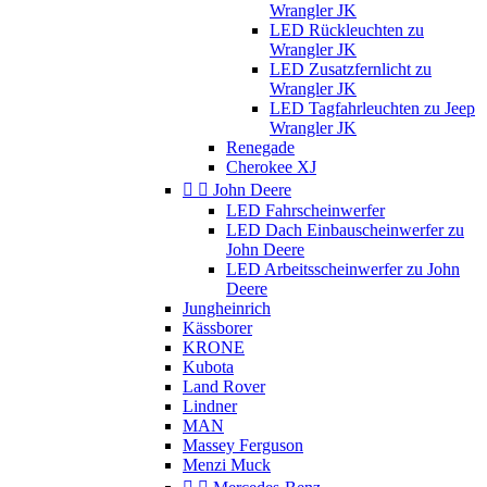
Wrangler JK
LED Rückleuchten zu
Wrangler JK
LED Zusatzfernlicht zu
Wrangler JK
LED Tagfahrleuchten zu Jeep
Wrangler JK
Renegade
Cherokee XJ


John Deere
LED Fahrscheinwerfer
LED Dach Einbauscheinwerfer zu
John Deere
LED Arbeitsscheinwerfer zu John
Deere
Jungheinrich
Kässborer
KRONE
Kubota
Land Rover
Lindner
MAN
Massey Ferguson
Menzi Muck