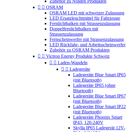
Zubehör zu Nolden Produkten


OSRAM
OSRAM LED mit schweizer Zulassung
LED Ersatzleuchtmittel für Fahrzeuge
Fernlichtbalken mit Strassenzulassung
Doppelfernlichtbalken mit
Strassenzulassung
Fernscheinwerfer mit Strassenzulassung
LED Rückfahr- und Arbeitsscheinwerfer
Zubehör zu OSRAM Produkten


Victron Energy Produkte Schweiz


Laden-Wandeln


Ladegeräte
Ladegeräte Blue Smart IP65
(mit Bluetooth)
Ladegeräte IP65 (ohne
Bluetooth)
Ladegeräte Blue Smart IP67
(mit Bluetooth)
Ladegeräte Blue Smart IP22
(mit Bluetooth)
Ladegeräte Phoenix Smart
IP43, 120-240V
Skylla IP65 Ladegerät 12V-