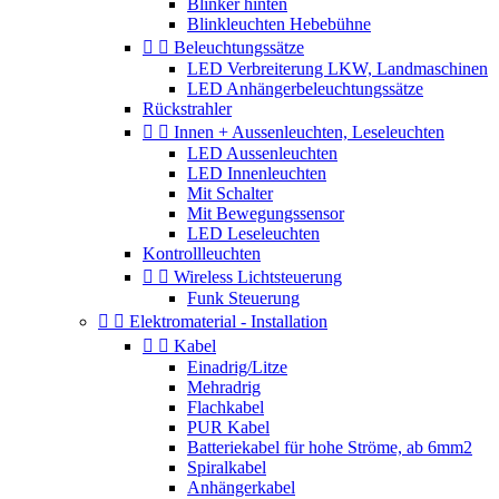
Blinker hinten
Blinkleuchten Hebebühne


Beleuchtungssätze
LED Verbreiterung LKW, Landmaschinen
LED Anhängerbeleuchtungssätze
Rückstrahler


Innen + Aussenleuchten, Leseleuchten
LED Aussenleuchten
LED Innenleuchten
Mit Schalter
Mit Bewegungssensor
LED Leseleuchten
Kontrollleuchten


Wireless Lichtsteuerung
Funk Steuerung


Elektromaterial - Installation


Kabel
Einadrig/Litze
Mehradrig
Flachkabel
PUR Kabel
Batteriekabel für hohe Ströme, ab 6mm2
Spiralkabel
Anhängerkabel