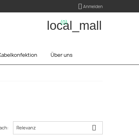

Anmelden
local_mall
(0)
Kabelkonfektion
Über uns

ach:
Relevanz