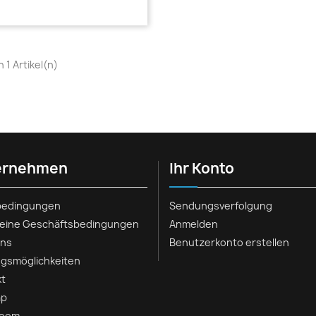
on 1 Artikel(n)
ernehmen
Ihr Konto
rbedingungen
Sendungsverfolgung
meine Geschäftsbedingungen
Anmelden
uns
Benutzerkonto erstellen
gsmöglichkeiten
kt
ap
room