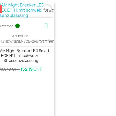
%
favorite_border

circle
lieferbar
Artikel-Nr.:
content_copy
64211DWNBSM-ECE-2HB
AM Night Breaker LED Smart
ECE H11, mit schweizer
Strassenzulassung
152,19 CHF
169,10 CHF