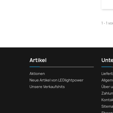
1 - 1 v
Artikel
Unt
Aktionen
Liefe
Neue Artikel von LEDlightpower
Allge
Unsere Verkaufshits
Über 
Zahlun
Konta
Sitem
Show