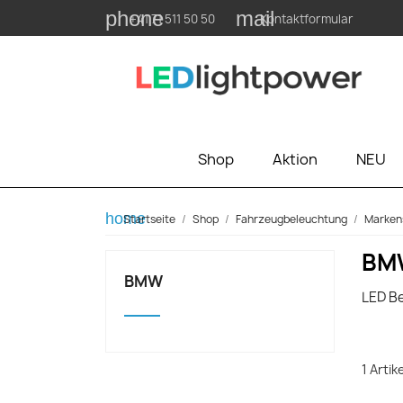
phone
mail
+41 71 511 50 50
Kontaktformular
Shop
Aktion
NEU
home
Startseite
Shop
Fahrzeugbeleuchtung
Marken
BM
BMW
LED B
1 Artik