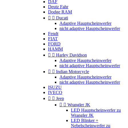
DAF
Deutz Fahr
Dodge RAM


Ducati
Adaptive Hauptscheinwerfer
nicht adaptive Hauptscheinwerfer
Fendt
FIAT
FORD
HAMM


Harley Davidson
Adaptive Hauptscheinwerfer
nicht adaptive Hauptscheinwerfer


Indian Motorcycle
Adaptive Hauptscheinwerfer
nicht adaptive Hauptscheinwerfer
ISUZU
IVECO


Jeep


Wrangler JK
LED Hauptscheinwerfer zu
Wrangler JK
LED Blinker +
Nebelscheinwerfer zu