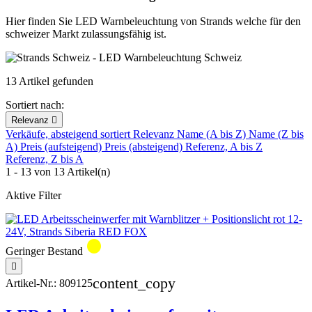
Hier finden Sie LED Warnbeleuchtung von Strands welche für den
schweizer Markt zulassungsfähig ist.
13 Artikel gefunden
Sortiert nach:
Relevanz

Verkäufe, absteigend sortiert
Relevanz
Name (A bis Z)
Name (Z bis
A)
Preis (aufsteigend)
Preis (absteigend)
Referenz, A bis Z
Referenz, Z bis A
1 - 13 von 13 Artikel(n)
Aktive Filter
circle
Geringer Bestand

content_copy
Artikel-Nr.:
809125