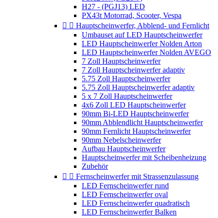
H27 - (PGJ13) LED
PX43t Motorrad, Scooter, Vespa


Hauptscheinwerfer, Abblend- und Fernlicht
Umbauset auf LED Hauptscheinwerfer
LED Hauptscheinwerfer Nolden Arton
LED Hauptscheinwerfer Nolden AVEGO
7 Zoll Hauptscheinwerfer
7 Zoll Hauptscheinwerfer adaptiv
5.75 Zoll Hauptscheinwerfer
5.75 Zoll Hauptscheinwerfer adaptiv
5 x 7 Zoll Hauptscheinwerfer
4x6 Zoll LED Hauptscheinwerfer
90mm Bi-LED Hauptscheinwerfer
90mm Abblendlicht Hauptscheinwerfer
90mm Fernlicht Hauptscheinwerfer
90mm Nebelscheinwerfer
Aufbau Hauptscheinwerfer
Hauptscheinwerfer mit Scheibenheizung
Zubehör


Fernscheinwerfer mit Strassenzulassung
LED Fernscheinwerfer rund
LED Fernscheinwerfer oval
LED Fernscheinwerfer quadratisch
LED Fernscheinwerfer Balken