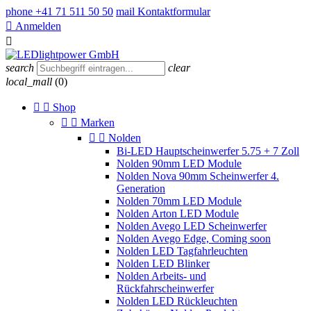
phone
+41 71 511 50 50
mail
Kontaktformular

Anmelden

search
clear
local_mall
(0)


Shop


Marken


Nolden
Bi-LED Hauptscheinwerfer 5.75 + 7 Zoll
Nolden 90mm LED Module
Nolden Nova 90mm Scheinwerfer 4.
Generation
Nolden 70mm LED Module
Nolden Arton LED Module
Nolden Avego LED Scheinwerfer
Nolden Avego Edge, Coming soon
Nolden LED Tagfahrleuchten
Nolden LED Blinker
Nolden Arbeits- und
Rückfahrscheinwerfer
Nolden LED Rückleuchten