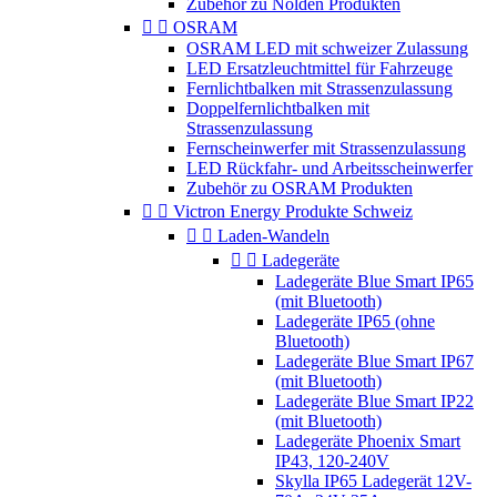
Zubehör zu Nolden Produkten


OSRAM
OSRAM LED mit schweizer Zulassung
LED Ersatzleuchtmittel für Fahrzeuge
Fernlichtbalken mit Strassenzulassung
Doppelfernlichtbalken mit
Strassenzulassung
Fernscheinwerfer mit Strassenzulassung
LED Rückfahr- und Arbeitsscheinwerfer
Zubehör zu OSRAM Produkten


Victron Energy Produkte Schweiz


Laden-Wandeln


Ladegeräte
Ladegeräte Blue Smart IP65
(mit Bluetooth)
Ladegeräte IP65 (ohne
Bluetooth)
Ladegeräte Blue Smart IP67
(mit Bluetooth)
Ladegeräte Blue Smart IP22
(mit Bluetooth)
Ladegeräte Phoenix Smart
IP43, 120-240V
Skylla IP65 Ladegerät 12V-