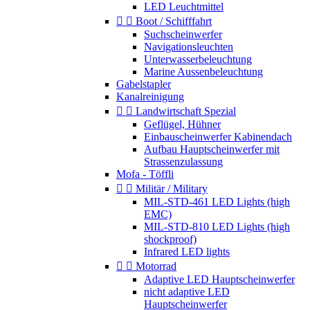
LED Leuchtmittel


Boot / Schifffahrt
Suchscheinwerfer
Navigationsleuchten
Unterwasserbeleuchtung
Marine Aussenbeleuchtung
Gabelstapler
Kanalreinigung


Landwirtschaft Spezial
Geflügel, Hühner
Einbauscheinwerfer Kabinendach
Aufbau Hauptscheinwerfer mit
Strassenzulassung
Mofa - Töffli


Militär / Military
MIL-STD-461 LED Lights (high
EMC)
MIL-STD-810 LED Lights (high
shockproof)
Infrared LED lights


Motorrad
Adaptive LED Hauptscheinwerfer
nicht adaptive LED
Hauptscheinwerfer