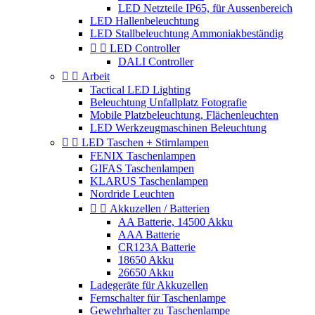
LED Netzteile IP65, für Aussenbereich
LED Hallenbeleuchtung
LED Stallbeleuchtung Ammoniakbeständig


LED Controller
DALI Controller


Arbeit
Tactical LED Lighting
Beleuchtung Unfallplatz Fotografie
Mobile Platzbeleuchtung, Flächenleuchten
LED Werkzeugmaschinen Beleuchtung


LED Taschen + Stirnlampen
FENIX Taschenlampen
GIFAS Taschenlampen
KLARUS Taschenlampen
Nordride Leuchten


Akkuzellen / Batterien
AA Batterie, 14500 Akku
AAA Batterie
CR123A Batterie
18650 Akku
26650 Akku
Ladegeräte für Akkuzellen
Fernschalter für Taschenlampe
Gewehrhalter zu Taschenlampe