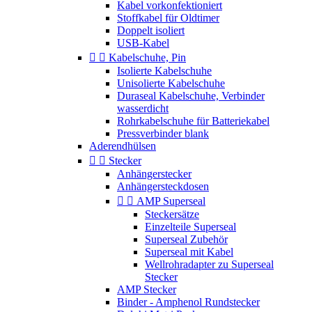
Kabel vorkonfektioniert
Stoffkabel für Oldtimer
Doppelt isoliert
USB-Kabel


Kabelschuhe, Pin
Isolierte Kabelschuhe
Unisolierte Kabelschuhe
Duraseal Kabelschuhe, Verbinder
wasserdicht
Rohrkabelschuhe für Batteriekabel
Pressverbinder blank
Aderendhülsen


Stecker
Anhängerstecker
Anhängersteckdosen


AMP Superseal
Steckersätze
Einzelteile Superseal
Superseal Zubehör
Superseal mit Kabel
Wellrohradapter zu Superseal
Stecker
AMP Stecker
Binder - Amphenol Rundstecker