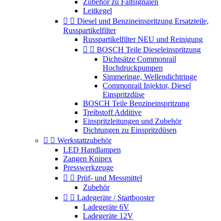
Zubehör zu Faltsignalen
Leitkegel


Diesel und Benzineinspritzung Ersatzteile,
Russpartikelfilter
Russpartikelfilter NEU und Reinigung


BOSCH Teile Dieseleinspritzung
Dichtsätze Commonrail
Hochdruckpumpen
Simmeringe, Wellendichtringe
Commonrail Injektor, Diesel
Einspritzdüse
BOSCH Teile Benzineinspritzung
Treibstoff Additive
Einspritzleitungen und Zubehör
Dichtungen zu Einspritzdüsen


Werkstattzubehör
LED Handlampen
Zangen Knipex
Presswerkzeuge


Prüf- und Messmittel
Zubehör


Ladegeräte / Startbooster
Ladegeräte 6V
Ladegeräte 12V