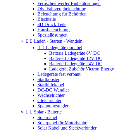
Fernscheinwerfer Einbaulösungen
Div. Fahrzeugbeleuchtung
Beleuchtung für Behörden
Blechteile
3D Druck Teile
Hausbeleuchtung
Speziallösungen


Laden - Starten - Wandeln


Ladegeräte portabel
Batterie Ladegeräte 6V DC
Batterie Ladegeräte 12V DC
Batterie Ladegeräte 24V DC
Ladegerät Zubehör Victron Energy
Ladegeräte fest verbaut
Startbooster
Starthilfekabel
DC-DC Wandler
Wechselrichter
Gleichrichter
Spannungsregler


Solar - Batterie
Solarpanel
Solarpanel für Motorhaube
Solar Kabel und Steckverbinder