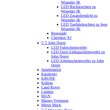
Wrangler JK
LED Rückleuchten zu
Wrangler JK
LED Zusatzfernlicht zu
Wrangler JK
LED Tagfahrleuchten zu Jeep
Wrangler JK
Renegade
Cherokee XJ


John Deere
LED Fahrscheinwerfer
LED Dach Einbauscheinwerfer zu
John Deere
LED Arbeitsscheinwerfer zu John
Deere
Jungheinrich
Kässborer
KRONE
Kubota
Land Rover
Lindner
MAN
Massey Ferguson
Menzi Muck