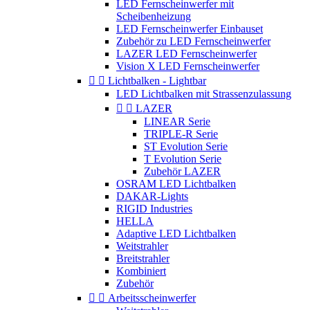
LED Fernscheinwerfer mit
Scheibenheizung
LED Fernscheinwerfer Einbauset
Zubehör zu LED Fernscheinwerfer
LAZER LED Fernscheinwerfer
Vision X LED Fernscheinwerfer


Lichtbalken - Lightbar
LED Lichtbalken mit Strassenzulassung


LAZER
LINEAR Serie
TRIPLE-R Serie
ST Evolution Serie
T Evolution Serie
Zubehör LAZER
OSRAM LED Lichtbalken
DAKAR-Lights
RIGID Industries
HELLA
Adaptive LED Lichtbalken
Weitstrahler
Breitstrahler
Kombiniert
Zubehör


Arbeitsscheinwerfer