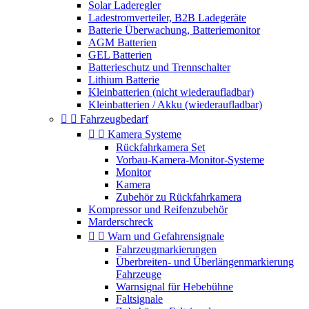
Solar Laderegler
Ladestromverteiler, B2B Ladegeräte
Batterie Überwachung, Batteriemonitor
AGM Batterien
GEL Batterien
Batterieschutz und Trennschalter
Lithium Batterie
Kleinbatterien (nicht wiederaufladbar)
Kleinbatterien / Akku (wiederaufladbar)


Fahrzeugbedarf


Kamera Systeme
Rückfahrkamera Set
Vorbau-Kamera-Monitor-Systeme
Monitor
Kamera
Zubehör zu Rückfahrkamera
Kompressor und Reifenzubehör
Marderschreck


Warn und Gefahrensignale
Fahrzeugmarkierungen
Überbreiten- und Überlängenmarkierung
Fahrzeuge
Warnsignal für Hebebühne
Faltsignale