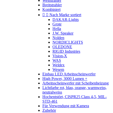
Weitstrahler
Breitstrahler
Kombiniert


Nach Marke sortiert
DAKAR-Lights
Grote
Hella
J.W. Speaker
Nolden
NORDICLIGHTS
OLEDONE
RIGID Industries
Vision-X
WAS
Weldex
Wesem
Einbau LED Arbeitsscheinwerfer
High Power, 3000 Lumen +
Arbeitsscheinwerfer mit Scheibenheizung
Lichtfarbe rot, blau, orange, warmweiss,
neutralweiss
Hochentstört, CISPR25 Class 4-5, MIL-
STD-461
Für Verwendung mit Kamera
Zubehör