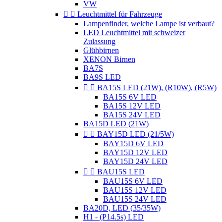
VW


Leuchtmittel für Fahrzeuge
Lampenfinder, welche Lampe ist verbaut?
LED Leuchtmittel mit schweizer
Zulassung
Glühbirnen
XENON Birnen
BA7S
BA9S LED


BA15S LED (21W), (R10W), (R5W)
BA15S 6V LED
BA15S 12V LED
BA15S 24V LED
BA15D LED (21W)


BAY15D LED (21/5W)
BAY15D 6V LED
BAY15D 12V LED
BAY15D 24V LED


BAU15S LED
BAU15S 6V LED
BAU15S 12V LED
BAU15S 24V LED
BA20D, LED (35/35W)
H1 - (P14.5s) LED