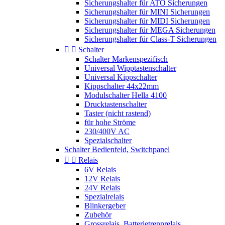
Sicherungshalter für ATO Sicherungen
Sicherungshalter für MINI Sicherungen
Sicherungshalter für MIDI Sicherungen
Sicherungshalter für MEGA Sicherungen
Sicherungshalter für Class-T Sicherungen


Schalter
Schalter Markenspezifisch
Universal Wipptastenschalter
Universal Kippschalter
Kippschalter 44x22mm
Modulschalter Hella 4100
Drucktastenschalter
Taster (nicht rastend)
für hohe Ströme
230/400V AC
Spezialschalter
Schalter Bedienfeld, Switchpanel


Relais
6V Relais
12V Relais
24V Relais
Spezialrelais
Blinkergeber
Zubehör
Grossrelais, Batterietrennrelais