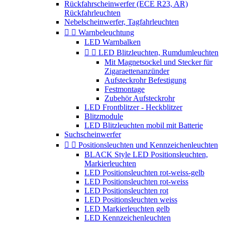
Rückfahrscheinwerfer (ECE R23, AR)
Rückfahrleuchten
Nebelscheinwerfer, Tagfahrleuchten


Warnbeleuchtung
LED Warnbalken


LED Blitzleuchten, Rumdumleuchten
Mit Magnetsockel und Stecker für
Zigaraettenanzünder
Aufsteckrohr Befestigung
Festmontage
Zubehör Aufsteckrohr
LED Frontblitzer - Heckblitzer
Blitzmodule
LED Blitzleuchten mobil mit Batterie
Suchscheinwerfer


Positionsleuchten und Kennzeichenleuchten
BLACK Style LED Positionsleuchten,
Markierleuchten
LED Positionsleuchten rot-weiss-gelb
LED Positionsleuchten rot-weiss
LED Positionsleuchten rot
LED Positionsleuchten weiss
LED Markierleuchten gelb
LED Kennzeichenleuchten