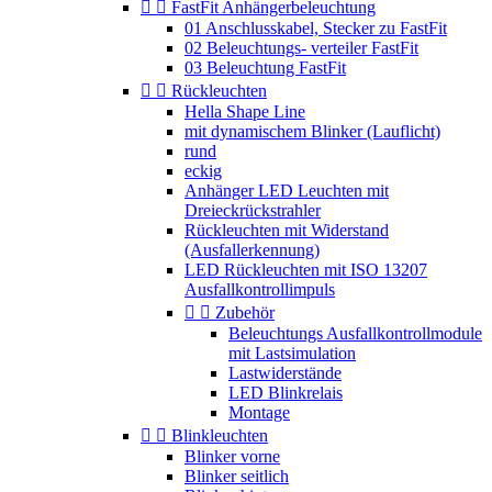


FastFit Anhängerbeleuchtung
01 Anschlusskabel, Stecker zu FastFit
02 Beleuchtungs- verteiler FastFit
03 Beleuchtung FastFit


Rückleuchten
Hella Shape Line
mit dynamischem Blinker (Lauflicht)
rund
eckig
Anhänger LED Leuchten mit
Dreieckrückstrahler
Rückleuchten mit Widerstand
(Ausfallerkennung)
LED Rückleuchten mit ISO 13207
Ausfallkontrollimpuls


Zubehör
Beleuchtungs Ausfallkontrollmodule
mit Lastsimulation
Lastwiderstände
LED Blinkrelais
Montage


Blinkleuchten
Blinker vorne
Blinker seitlich