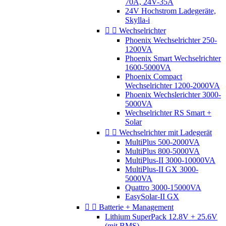
70A, 24V-35A
24V Hochstrom Ladegeräte,
Skylla-i


Wechselrichter
Phoenix Wechselrichter 250-
1200VA
Phoenix Smart Wechselrichter
1600-5000VA
Phoenix Compact
Wechselrichter 1200-2000VA
Phoenix Wechslerichter 3000-
5000VA
Wechselrichter RS Smart +
Solar


Wechselrichter mit Ladegerät
MultiPlus 500-2000VA
MultiPlus 800-5000VA
MultiPlus-II 3000-10000VA
MultiPlus-II GX 3000-
5000VA
Quattro 3000-15000VA
EasySolar-II GX


Batterie + Management
Lithium SuperPack 12.8V + 25.6V
(mit BMS)