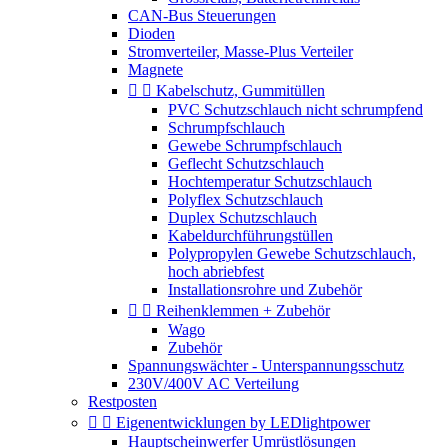
CAN-Bus Steuerungen
Dioden
Stromverteiler, Masse-Plus Verteiler
Magnete


Kabelschutz, Gummitüllen
PVC Schutzschlauch nicht schrumpfend
Schrumpfschlauch
Gewebe Schrumpfschlauch
Geflecht Schutzschlauch
Hochtemperatur Schutzschlauch
Polyflex Schutzschlauch
Duplex Schutzschlauch
Kabeldurchführungstüllen
Polypropylen Gewebe Schutzschlauch,
hoch abriebfest
Installationsrohre und Zubehör


Reihenklemmen + Zubehör
Wago
Zubehör
Spannungswächter - Unterspannungsschutz
230V/400V AC Verteilung
Restposten


Eigenentwicklungen by LEDlightpower
Hauptscheinwerfer Umrüstlösungen