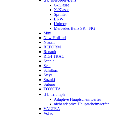


Mercedes-Benz
G-Klasse
X-Klasse
Sprinter
LKW
Unimog
Mercedes Benz SK - NG
Mini
New Holland
Nissan
REFORM
Renault
RIGI TRAC
Scania
Seat
Schiltrac
Steyr
Suzuki
Subaru
TOYOTA


Triumph
Adaptive Hauptscheinwerfer
nicht adaptive Hauptscheinwerfer
VALTRA
Volvo