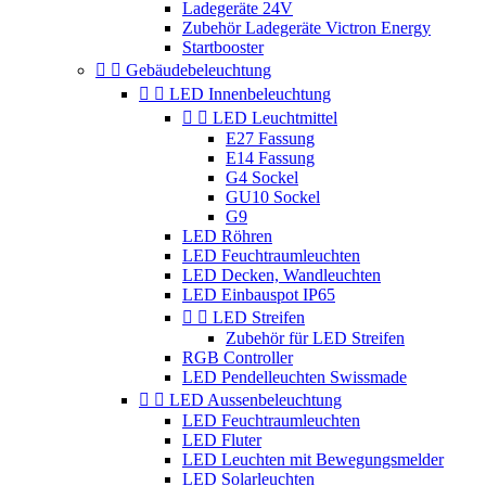
Ladegeräte 24V
Zubehör Ladegeräte Victron Energy
Startbooster


Gebäudebeleuchtung


LED Innenbeleuchtung


LED Leuchtmittel
E27 Fassung
E14 Fassung
G4 Sockel
GU10 Sockel
G9
LED Röhren
LED Feuchtraumleuchten
LED Decken, Wandleuchten
LED Einbauspot IP65


LED Streifen
Zubehör für LED Streifen
RGB Controller
LED Pendelleuchten Swissmade


LED Aussenbeleuchtung
LED Feuchtraumleuchten
LED Fluter
LED Leuchten mit Bewegungsmelder
LED Solarleuchten