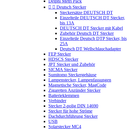
Delphi Metri Pack


Deutsch Stecker
Steckersätze DEUTSCH DT
Einzelteile DEUTSCH DT Stecker,
bis 13A
DEUTSCH DT Stecker mit Kabel
Zubehör Deutsch DT Stecker
Einzelteile Deutsch DTP Stecker, bis
25A
Deutsch DT Wellschlauchadapter
FEP Stecker
HDSCS Stecker
JPT Stecker und Zubehör
SICMA Stecker
Sumitomo Steckergehäuse
Lampenstecker, Lampenfassungen
Magnetische Stecker, MagCode
Zigaretten Anzünder Stecker
Batterieklemmen
Verbinder
Stecker 2-polig DIN 14690
Stecker für hohe Ströme
Dachdurchführung Stecker
USB
Solarstecker MC4