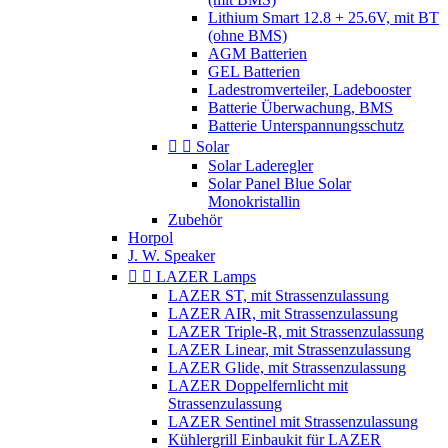
Lithium Smart 12.8 + 25.6V, mit BT
(ohne BMS)
AGM Batterien
GEL Batterien
Ladestromverteiler, Ladebooster
Batterie Überwachung, BMS
Batterie Unterspannungsschutz


Solar
Solar Laderegler
Solar Panel Blue Solar
Monokristallin
Zubehör
Horpol
J. W. Speaker


LAZER Lamps
LAZER ST, mit Strassenzulassung
LAZER AIR, mit Strassenzulassung
LAZER Triple-R, mit Strassenzulassung
LAZER Linear, mit Strassenzulassung
LAZER Glide, mit Strassenzulassung
LAZER Doppelfernlicht mit
Strassenzulassung
LAZER Sentinel mit Strassenzulassung
Kühlergrill Einbaukit für LAZER