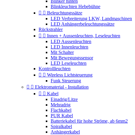
Blinker hinten
Blinkleuchten Hebebühne


Beleuchtungssätze
LED Verbreiterung LKW, Landmaschinen
LED Anhängerbeleuchtungssätze
Rückstrahler


Innen + Aussenleuchten, Leseleuchten
LED Aussenleuchten
LED Innenleuchten
Mit Schalter
Mit Bewegungssensor
LED Leseleuchten
Kontrollleuchten


Wireless Lichtsteuerung
Funk Steuerung


Elektromaterial - Installation


Kabel
Einadrig/Litze
Mehradrig
Flachkabel
PUR Kabel
Batteriekabel für hohe Ströme, ab 6mm2
Spiralkabel
Anhängerkabel