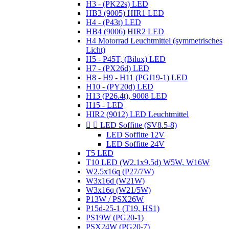
H3 - (PK22s) LED
HB3 (9005) HIR1 LED
H4 - (P43t) LED
HB4 (9006) HIR2 LED
H4 Motorrad Leuchtmittel (symmetrisches
Licht)
H5 - P45T, (Bilux) LED
H7 - (PX26d) LED
H8 - H9 - H11 (PGJ19-1) LED
H10 - (PY20d) LED
H13 (P26.4t), 9008 LED
H15 - LED
HIR2 (9012) LED Leuchtmittel


LED Soffitte (SV8.5-8)
LED Soffitte 12V
LED Soffitte 24V
T5 LED
T10 LED (W2.1x9.5d) W5W, W16W
W2.5x16q (P27/7W)
W3x16d (W21W)
W3x16q (W21/5W)
P13W / PSX26W
P15d-25-1 (T19, HS1)
PS19W (PG20-1)
PSX24W (PG20-7)