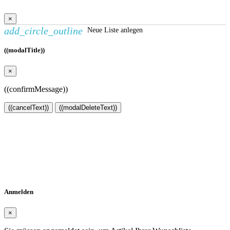
×
add_circle_outline
Neue Liste anlegen
((modalTitle))
×
((confirmMessage))
((cancelText))
((modalDeleteText))
Wunschliste erstellen
×
Name der Wunschliste
Abbrechen
Wunschliste erstellen
Anmelden
×