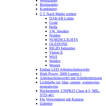
Weitstrahler
Breitstrahler
Kombiniert


Nach Marke sortiert
DAKAR-Lights
Grote
Hella
J.W. Speaker
Nolden
NORDICLIGHTS
OLEDONE
RIGID Industries
Vision-X
WAS
Weldex
Wesem
Einbau LED Arbeitsscheinwerfer
High Power, 3000 Lumen +
Arbeitsscheinwerfer mit Scheibenheizung
Lichtfarbe rot, blau, orange, warmweiss,
neutralweiss
Hochentstört, CISPR25 Class 4-5, MIL-
STD-461
Für Verwendung mit Kamera
Zubehör