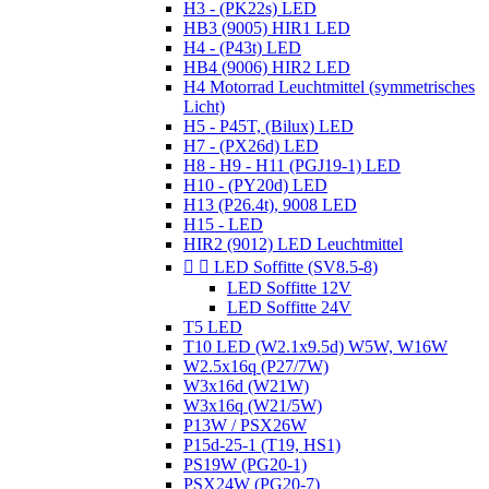
H3 - (PK22s) LED
HB3 (9005) HIR1 LED
H4 - (P43t) LED
HB4 (9006) HIR2 LED
H4 Motorrad Leuchtmittel (symmetrisches
Licht)
H5 - P45T, (Bilux) LED
H7 - (PX26d) LED
H8 - H9 - H11 (PGJ19-1) LED
H10 - (PY20d) LED
H13 (P26.4t), 9008 LED
H15 - LED
HIR2 (9012) LED Leuchtmittel


LED Soffitte (SV8.5-8)
LED Soffitte 12V
LED Soffitte 24V
T5 LED
T10 LED (W2.1x9.5d) W5W, W16W
W2.5x16q (P27/7W)
W3x16d (W21W)
W3x16q (W21/5W)
P13W / PSX26W
P15d-25-1 (T19, HS1)
PS19W (PG20-1)
PSX24W (PG20-7)