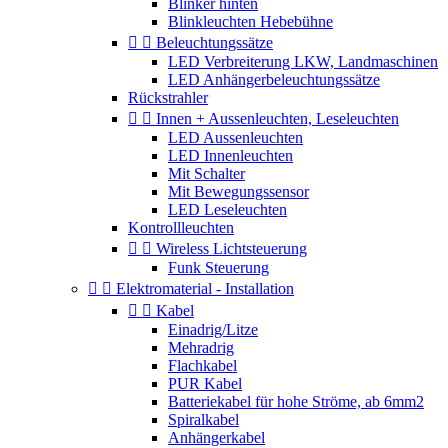
Blinker hinten
Blinkleuchten Hebebühne


Beleuchtungssätze
LED Verbreiterung LKW, Landmaschinen
LED Anhängerbeleuchtungssätze
Rückstrahler


Innen + Aussenleuchten, Leseleuchten
LED Aussenleuchten
LED Innenleuchten
Mit Schalter
Mit Bewegungssensor
LED Leseleuchten
Kontrollleuchten


Wireless Lichtsteuerung
Funk Steuerung


Elektromaterial - Installation


Kabel
Einadrig/Litze
Mehradrig
Flachkabel
PUR Kabel
Batteriekabel für hohe Ströme, ab 6mm2
Spiralkabel
Anhängerkabel