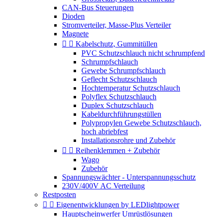
CAN-Bus Steuerungen
Dioden
Stromverteiler, Masse-Plus Verteiler
Magnete


Kabelschutz, Gummitüllen
PVC Schutzschlauch nicht schrumpfend
Schrumpfschlauch
Gewebe Schrumpfschlauch
Geflecht Schutzschlauch
Hochtemperatur Schutzschlauch
Polyflex Schutzschlauch
Duplex Schutzschlauch
Kabeldurchführungstüllen
Polypropylen Gewebe Schutzschlauch,
hoch abriebfest
Installationsrohre und Zubehör


Reihenklemmen + Zubehör
Wago
Zubehör
Spannungswächter - Unterspannungsschutz
230V/400V AC Verteilung
Restposten


Eigenentwicklungen by LEDlightpower
Hauptscheinwerfer Umrüstlösungen