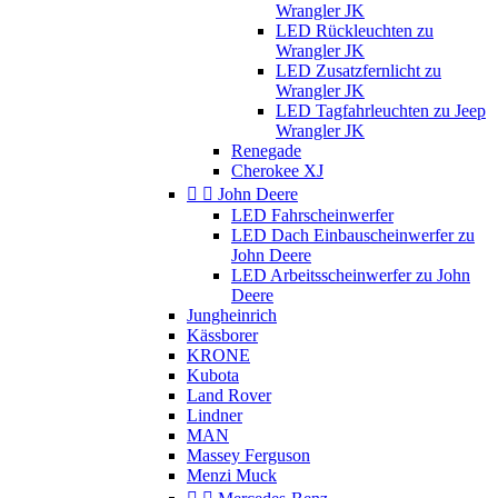
Wrangler JK
LED Rückleuchten zu
Wrangler JK
LED Zusatzfernlicht zu
Wrangler JK
LED Tagfahrleuchten zu Jeep
Wrangler JK
Renegade
Cherokee XJ


John Deere
LED Fahrscheinwerfer
LED Dach Einbauscheinwerfer zu
John Deere
LED Arbeitsscheinwerfer zu John
Deere
Jungheinrich
Kässborer
KRONE
Kubota
Land Rover
Lindner
MAN
Massey Ferguson
Menzi Muck