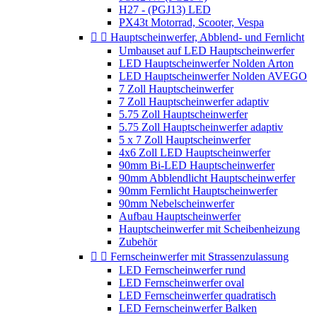
H27 - (PGJ13) LED
PX43t Motorrad, Scooter, Vespa


Hauptscheinwerfer, Abblend- und Fernlicht
Umbauset auf LED Hauptscheinwerfer
LED Hauptscheinwerfer Nolden Arton
LED Hauptscheinwerfer Nolden AVEGO
7 Zoll Hauptscheinwerfer
7 Zoll Hauptscheinwerfer adaptiv
5.75 Zoll Hauptscheinwerfer
5.75 Zoll Hauptscheinwerfer adaptiv
5 x 7 Zoll Hauptscheinwerfer
4x6 Zoll LED Hauptscheinwerfer
90mm Bi-LED Hauptscheinwerfer
90mm Abblendlicht Hauptscheinwerfer
90mm Fernlicht Hauptscheinwerfer
90mm Nebelscheinwerfer
Aufbau Hauptscheinwerfer
Hauptscheinwerfer mit Scheibenheizung
Zubehör


Fernscheinwerfer mit Strassenzulassung
LED Fernscheinwerfer rund
LED Fernscheinwerfer oval
LED Fernscheinwerfer quadratisch
LED Fernscheinwerfer Balken