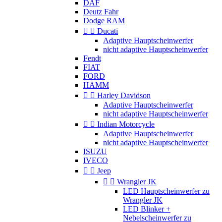
DAF
Deutz Fahr
Dodge RAM


Ducati
Adaptive Hauptscheinwerfer
nicht adaptive Hauptscheinwerfer
Fendt
FIAT
FORD
HAMM


Harley Davidson
Adaptive Hauptscheinwerfer
nicht adaptive Hauptscheinwerfer


Indian Motorcycle
Adaptive Hauptscheinwerfer
nicht adaptive Hauptscheinwerfer
ISUZU
IVECO


Jeep


Wrangler JK
LED Hauptscheinwerfer zu
Wrangler JK
LED Blinker +
Nebelscheinwerfer zu