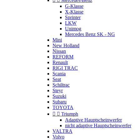


Mercedes-Benz
G-Klasse
X-Klasse
Sprinter
LKW
Unimog
Mercedes Benz SK - NG
Mini
New Holland
Nissan
REFORM
Renault
RIGI TRAC
Scania
Seat
Schiltrac
Steyr
Suzuki
Subaru
TOYOTA


Triumph
Adaptive Hauptscheinwerfer
nicht adaptive Hauptscheinwerfer
VALTRA
Volvo