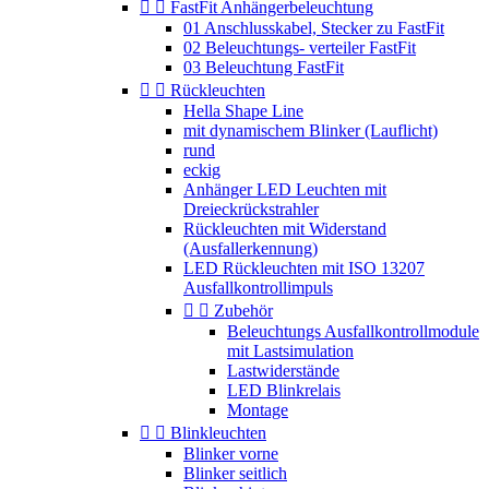


FastFit Anhängerbeleuchtung
01 Anschlusskabel, Stecker zu FastFit
02 Beleuchtungs- verteiler FastFit
03 Beleuchtung FastFit


Rückleuchten
Hella Shape Line
mit dynamischem Blinker (Lauflicht)
rund
eckig
Anhänger LED Leuchten mit
Dreieckrückstrahler
Rückleuchten mit Widerstand
(Ausfallerkennung)
LED Rückleuchten mit ISO 13207
Ausfallkontrollimpuls


Zubehör
Beleuchtungs Ausfallkontrollmodule
mit Lastsimulation
Lastwiderstände
LED Blinkrelais
Montage


Blinkleuchten
Blinker vorne
Blinker seitlich