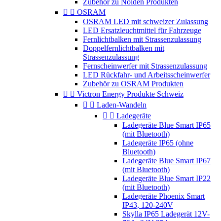
Zubehör zu Nolden Produkten


OSRAM
OSRAM LED mit schweizer Zulassung
LED Ersatzleuchtmittel für Fahrzeuge
Fernlichtbalken mit Strassenzulassung
Doppelfernlichtbalken mit
Strassenzulassung
Fernscheinwerfer mit Strassenzulassung
LED Rückfahr- und Arbeitsscheinwerfer
Zubehör zu OSRAM Produkten


Victron Energy Produkte Schweiz


Laden-Wandeln


Ladegeräte
Ladegeräte Blue Smart IP65
(mit Bluetooth)
Ladegeräte IP65 (ohne
Bluetooth)
Ladegeräte Blue Smart IP67
(mit Bluetooth)
Ladegeräte Blue Smart IP22
(mit Bluetooth)
Ladegeräte Phoenix Smart
IP43, 120-240V
Skylla IP65 Ladegerät 12V-