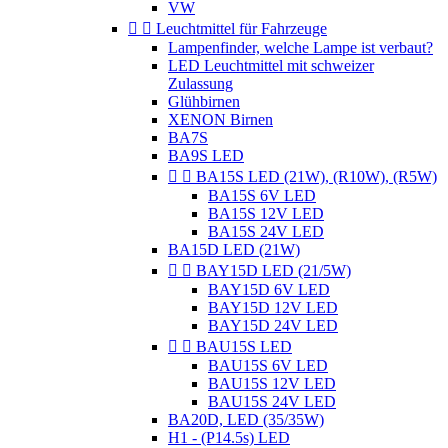
VW


Leuchtmittel für Fahrzeuge
Lampenfinder, welche Lampe ist verbaut?
LED Leuchtmittel mit schweizer
Zulassung
Glühbirnen
XENON Birnen
BA7S
BA9S LED


BA15S LED (21W), (R10W), (R5W)
BA15S 6V LED
BA15S 12V LED
BA15S 24V LED
BA15D LED (21W)


BAY15D LED (21/5W)
BAY15D 6V LED
BAY15D 12V LED
BAY15D 24V LED


BAU15S LED
BAU15S 6V LED
BAU15S 12V LED
BAU15S 24V LED
BA20D, LED (35/35W)
H1 - (P14.5s) LED