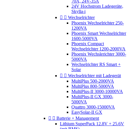
70A, 24V-35A
24V Hochstrom Ladegeräte,
Skylla-i


Wechselrichter
Phoenix Wechselrichter 250-
1200VA
Phoenix Smart Wechselrichter
1600-5000VA
Phoenix Compact
Wechselrichter 1200-2000VA
Phoenix Wechslerichter 3000-
5000VA
Wechselrichter RS Smart +
Solar


Wechselrichter mit Ladegerät
MultiPlus 500-2000VA
MultiPlus 800-5000VA
MultiPlus-II 3000-10000VA
MultiPlus-II GX 3000-
5000VA
Quattro 3000-15000VA
EasySolar-II GX


Batterie + Management
Lithium SuperPack 12.8V + 25.6V
(mit BMS)