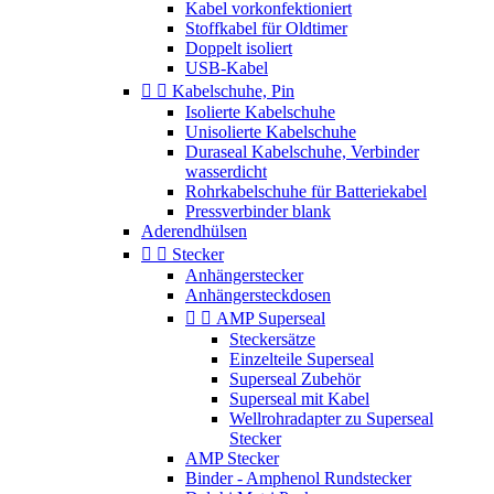
Kabel vorkonfektioniert
Stoffkabel für Oldtimer
Doppelt isoliert
USB-Kabel


Kabelschuhe, Pin
Isolierte Kabelschuhe
Unisolierte Kabelschuhe
Duraseal Kabelschuhe, Verbinder
wasserdicht
Rohrkabelschuhe für Batteriekabel
Pressverbinder blank
Aderendhülsen


Stecker
Anhängerstecker
Anhängersteckdosen


AMP Superseal
Steckersätze
Einzelteile Superseal
Superseal Zubehör
Superseal mit Kabel
Wellrohradapter zu Superseal
Stecker
AMP Stecker
Binder - Amphenol Rundstecker