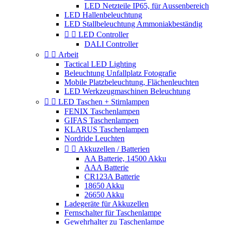
LED Netzteile IP65, für Aussenbereich
LED Hallenbeleuchtung
LED Stallbeleuchtung Ammoniakbeständig


LED Controller
DALI Controller


Arbeit
Tactical LED Lighting
Beleuchtung Unfallplatz Fotografie
Mobile Platzbeleuchtung, Flächenleuchten
LED Werkzeugmaschinen Beleuchtung


LED Taschen + Stirnlampen
FENIX Taschenlampen
GIFAS Taschenlampen
KLARUS Taschenlampen
Nordride Leuchten


Akkuzellen / Batterien
AA Batterie, 14500 Akku
AAA Batterie
CR123A Batterie
18650 Akku
26650 Akku
Ladegeräte für Akkuzellen
Fernschalter für Taschenlampe
Gewehrhalter zu Taschenlampe