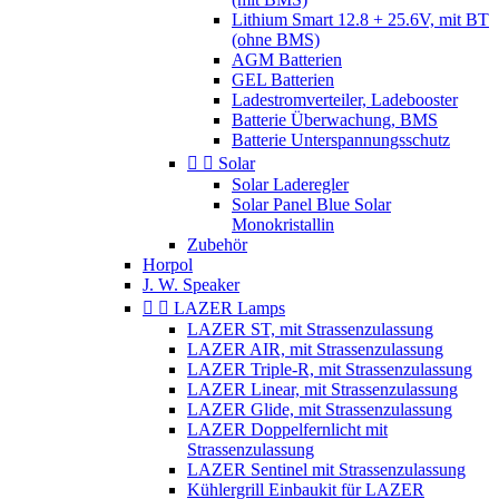
Lithium Smart 12.8 + 25.6V, mit BT
(ohne BMS)
AGM Batterien
GEL Batterien
Ladestromverteiler, Ladebooster
Batterie Überwachung, BMS
Batterie Unterspannungsschutz


Solar
Solar Laderegler
Solar Panel Blue Solar
Monokristallin
Zubehör
Horpol
J. W. Speaker


LAZER Lamps
LAZER ST, mit Strassenzulassung
LAZER AIR, mit Strassenzulassung
LAZER Triple-R, mit Strassenzulassung
LAZER Linear, mit Strassenzulassung
LAZER Glide, mit Strassenzulassung
LAZER Doppelfernlicht mit
Strassenzulassung
LAZER Sentinel mit Strassenzulassung
Kühlergrill Einbaukit für LAZER