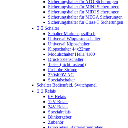
Sicherungshalter für ATO Sicherungen
Sicherungshalter für MINI Sicherungen
Sicherungshalter für MIDI Sicherungen
Sicherungshalter für MEGA Sicherungen
Sicherungshalter für Class-T Sicherungen


Schalter
Schalter Markenspezifisch
Universal Wipptastenschalter
Universal Kippschalter
Kippschalter 44x22mm
Modulschalter Hella 4100
Drucktastenschalter
Taster (nicht rastend)
für hohe Ströme
230/400V AC
Spezialschalter
Schalter Bedienfeld, Switchpanel


Relais
6V Relais
12V Relais
24V Relais
Spezialrelais
Blinkergeber
Zubehör
Grossrelais, Batterietrennrelais