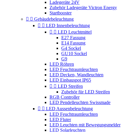
Ladegeräte 24V
Zubehör Ladegeräte Victron Energy
Startbooster


Gebäudebeleuchtung


LED Innenbeleuchtung


LED Leuchtmittel
E27 Fassung
E14 Fassung
G4 Sockel
GU10 Sockel
G9
LED Röhren
LED Feuchtraumleuchten
LED Decken, Wandleuchten
LED Einbauspot IP65


LED Streifen
Zubehör für LED Streifen
RGB Controller
LED Pendelleuchten Swissmade


LED Aussenbeleuchtung
LED Feuchtraumleuchten
LED Fluter
LED Leuchten mit Bewegungsmelder
LED Solarleuchten