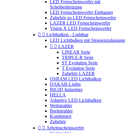
LED Fernscheinwerfer mit
Scheibenheizung
LED Fernscheinwerfer Einbauset
Zubehör zu LED Fernscheinwerfer
LAZER LED Fernscheinwerfer
Vision X LED Fernscheinwerfer


Lichtbalken - Lightbar
LED Lichtbalken mit Strassenzulassung


LAZER
LINEAR Serie
TRIPLE-R Serie
ST Evolution Serie
T Evolution Serie
Zubehör LAZER
OSRAM LED Lichtbalken
DAKAR-Lights
RIGID Industries
HELLA
Adaptive LED Lichtbalken
Weitstrahler
Breitstrahler
Kombiniert
Zubehör


Arbeitsscheinwerfer