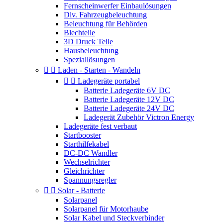
Fernscheinwerfer Einbaulösungen
Div. Fahrzeugbeleuchtung
Beleuchtung für Behörden
Blechteile
3D Druck Teile
Hausbeleuchtung
Speziallösungen


Laden - Starten - Wandeln


Ladegeräte portabel
Batterie Ladegeräte 6V DC
Batterie Ladegeräte 12V DC
Batterie Ladegeräte 24V DC
Ladegerät Zubehör Victron Energy
Ladegeräte fest verbaut
Startbooster
Starthilfekabel
DC-DC Wandler
Wechselrichter
Gleichrichter
Spannungsregler


Solar - Batterie
Solarpanel
Solarpanel für Motorhaube
Solar Kabel und Steckverbinder