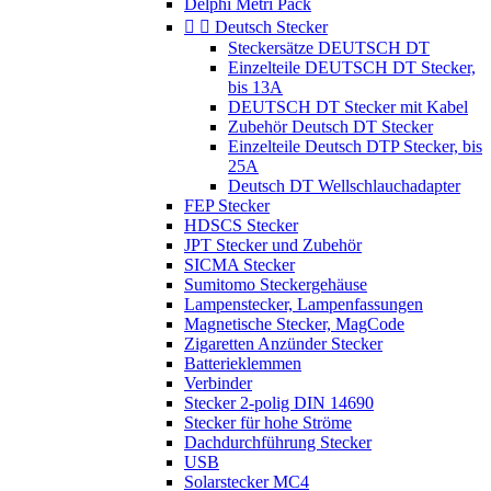
Delphi Metri Pack


Deutsch Stecker
Steckersätze DEUTSCH DT
Einzelteile DEUTSCH DT Stecker,
bis 13A
DEUTSCH DT Stecker mit Kabel
Zubehör Deutsch DT Stecker
Einzelteile Deutsch DTP Stecker, bis
25A
Deutsch DT Wellschlauchadapter
FEP Stecker
HDSCS Stecker
JPT Stecker und Zubehör
SICMA Stecker
Sumitomo Steckergehäuse
Lampenstecker, Lampenfassungen
Magnetische Stecker, MagCode
Zigaretten Anzünder Stecker
Batterieklemmen
Verbinder
Stecker 2-polig DIN 14690
Stecker für hohe Ströme
Dachdurchführung Stecker
USB
Solarstecker MC4