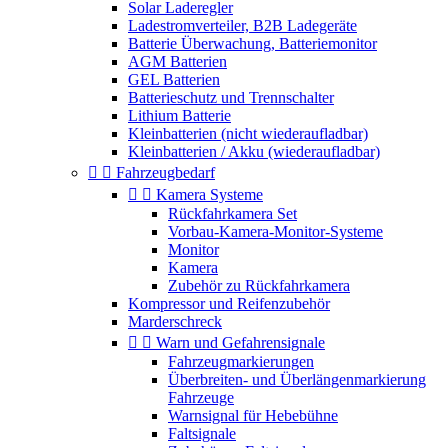
Solar Laderegler
Ladestromverteiler, B2B Ladegeräte
Batterie Überwachung, Batteriemonitor
AGM Batterien
GEL Batterien
Batterieschutz und Trennschalter
Lithium Batterie
Kleinbatterien (nicht wiederaufladbar)
Kleinbatterien / Akku (wiederaufladbar)


Fahrzeugbedarf


Kamera Systeme
Rückfahrkamera Set
Vorbau-Kamera-Monitor-Systeme
Monitor
Kamera
Zubehör zu Rückfahrkamera
Kompressor und Reifenzubehör
Marderschreck


Warn und Gefahrensignale
Fahrzeugmarkierungen
Überbreiten- und Überlängenmarkierung
Fahrzeuge
Warnsignal für Hebebühne
Faltsignale