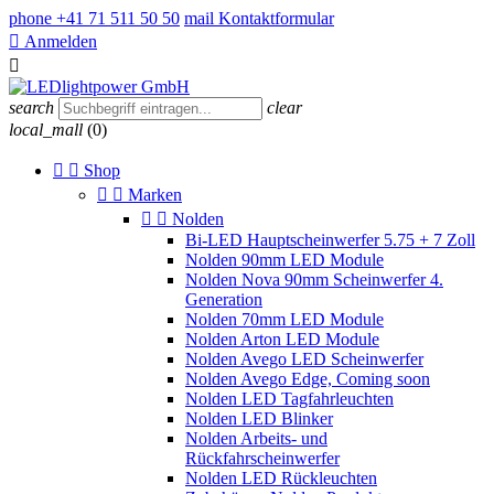
phone
+41 71 511 50 50
mail
Kontaktformular

Anmelden

search
clear
local_mall
(0)


Shop


Marken


Nolden
Bi-LED Hauptscheinwerfer 5.75 + 7 Zoll
Nolden 90mm LED Module
Nolden Nova 90mm Scheinwerfer 4.
Generation
Nolden 70mm LED Module
Nolden Arton LED Module
Nolden Avego LED Scheinwerfer
Nolden Avego Edge, Coming soon
Nolden LED Tagfahrleuchten
Nolden LED Blinker
Nolden Arbeits- und
Rückfahrscheinwerfer
Nolden LED Rückleuchten