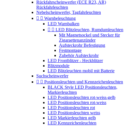
Rückfahrscheinwerfer (ECE R23, AR)
Rückfahrleuchten
Nebelscheinwerfer, Tagfahrleuchten


Warnbeleuchtung
LED Warnbalken


LED Blitzleuchten, Rumdumleuchten
Mit Magnetsockel und Stecker für
Zigaraettenanzünder
Aufsteckrohr Befestigung
Festmontage
Zubehör Aufsteckrohr
LED Frontblitzer - Heckblitzer
Blitzmodule
LED Blitzleuchten mobil mit Batterie
Suchscheinwerfer


Positionsleuchten und Kennzeichenleuchten
BLACK Style LED Positionsleuchten,
Markierleuchten
LED Positionsleuchten rot-weiss-gelb
LED Positionsleuchten rot-weiss
LED Positionsleuchten rot
LED Positionsleuchten weiss
LED Markierleuchten gelb
LED Kennzeichenleuchten