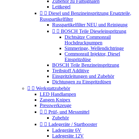
Zubehör zu Faltsignalen
Leitkegel


Diesel und Benzineinspritzung Ersatzteile,
Russpartikelfilter
Russpartikelfilter NEU und Reinigung


BOSCH Teile Dieseleinspritzung
Dichtsätze Commonrail
Hochdruckpumpen
Simmeringe, Wellendichtringe
Commonrail Injektor, Diesel
Einspritzdüse
BOSCH Teile Benzineinspritzung
Treibstoff Additive
Einspritzleitungen und Zubehör
Dichtungen zu Einspritzdüsen


Werkstattzubehör
LED Handlampen
Zangen Knipex
Presswerkzeuge


Prüf- und Messmittel
Zubehör


Ladegeräte / Startbooster
Ladegeräte 6V
Ladegeräte 12V