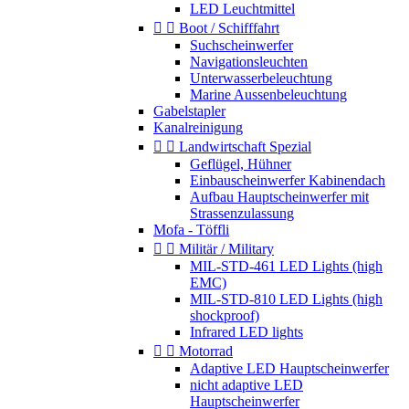
LED Leuchtmittel


Boot / Schifffahrt
Suchscheinwerfer
Navigationsleuchten
Unterwasserbeleuchtung
Marine Aussenbeleuchtung
Gabelstapler
Kanalreinigung


Landwirtschaft Spezial
Geflügel, Hühner
Einbauscheinwerfer Kabinendach
Aufbau Hauptscheinwerfer mit
Strassenzulassung
Mofa - Töffli


Militär / Military
MIL-STD-461 LED Lights (high
EMC)
MIL-STD-810 LED Lights (high
shockproof)
Infrared LED lights


Motorrad
Adaptive LED Hauptscheinwerfer
nicht adaptive LED
Hauptscheinwerfer