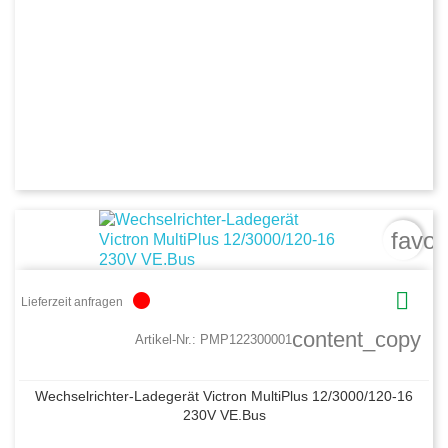
favor

circle
Lieferzeit anfragen
content_copy
Artikel-Nr.:
PMP122300001
Wechselrichter-Ladegerät Victron MultiPlus 12/3000/120-16
230V VE.Bus