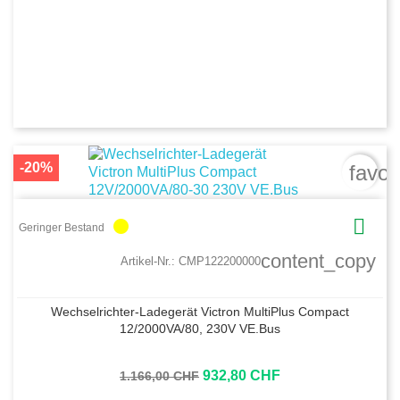
-20%
favor

circle
Geringer Bestand
content_copy
Artikel-Nr.:
CMP122200000
Wechselrichter-Ladegerät Victron MultiPlus Compact
12/2000VA/80, 230V VE.Bus
932,80 CHF
1.166,00 CHF