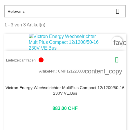

Relevanz
1 - 3 von 3 Artikel(n)
favor

circle
Lieferzeit anfragen
content_copy
Artikel-Nr.:
CMP121220000
Victron Energy Wechselrichter MultiPlus Compact 12/1200/50-16
230V VE.Bus
883,00 CHF