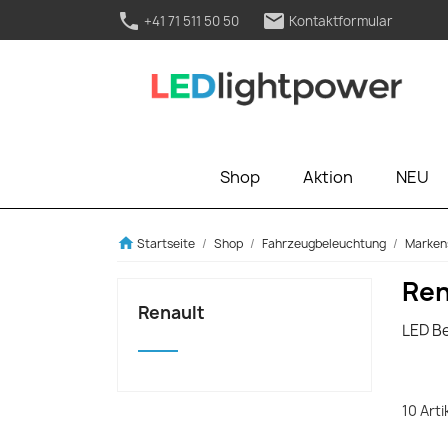
phone
mail
+41 71 511 50 50
Kontaktformular
Shop
Aktion
NEU
home
Startseite
Shop
Fahrzeugbeleuchtung
Marken
Ren
Renault
LED B
10 Art