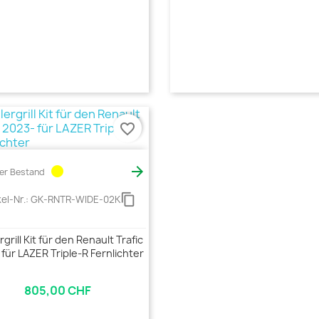
favorite_border
circle

er Bestand
content_copy
kel-Nr.:
GK-RNTR-WIDE-02K
grill Kit für den Renault Trafic
 für LAZER Triple-R Fernlichter
805,00 CHF