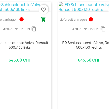
favorite_border
circle

circle
zeit anfragen
Lieferzeit anfragen
content_copy
content_copy
Artikel-Nr.:
158030
Artikel-Nr.:
158050
chlussleuchte Volvo, Renault
LED Schlussleuchte Volvo, R
500x130 links
500x130 rechts
645,60 CHF
645,60 CHF