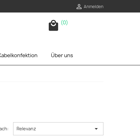

Anmelden
(0)
local_mall
Kabelkonfektion
Über uns

ach:
Relevanz