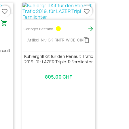
favorite_border
favorite_border

circle

Geringer Bestand
content_copy
Artikel-Nr.:
GK-RNTR-WIDE-01K
enault
Kühlergrill Kit für den Renault Trafic
2019, für LAZER Triple-R Fernlichter
805,00 CHF