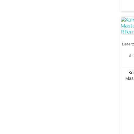
Liefer
Ar
Kü
Mast