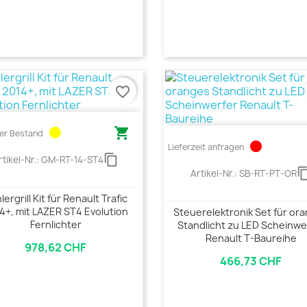
favorite_border
circle

er Bestand
circle
Lieferzeit anfragen
content_copy
rtikel-Nr.:
GM-RT-14-ST4
content_
Artikel-Nr.:
SB-RT-PT-OR
lergrill Kit für Renault Trafic
4+, mit LAZER ST4 Evolution
Steuerelektronik Set für or
Fernlichter
Standlicht zu LED Scheinwe
Renault T-Baureihe
978,62 CHF
466,73 CHF