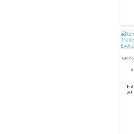
Gering
A
Küh
201