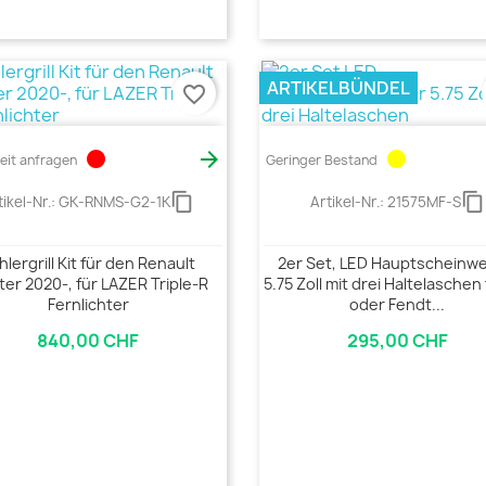
ARTIKELBÜNDEL
favorite_border
circle

circle
zeit anfragen
Geringer Bestand
content_copy
content_copy
tikel-Nr.:
GK-RNMS-G2-1K
Artikel-Nr.:
21575MF-S
hlergrill Kit für den Renault
2er Set, LED Hauptscheinwe
er 2020-, für LAZER Triple-R
5.75 Zoll mit drei Haltelaschen
Fernlichter
oder Fendt...
840,00 CHF
295,00 CHF