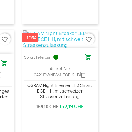
-10%
favorite_border
favorite_border
circle

Sofort lieferbar

Artikel-Nr.:
copy
content_copy
64211DWNBSM-ECE-2HB
OSRAM Night Breaker LED Smart
ECE H11, mit schweizer
anges
Strassenzulassung
rfer
152,19 CHF
169,10 CHF