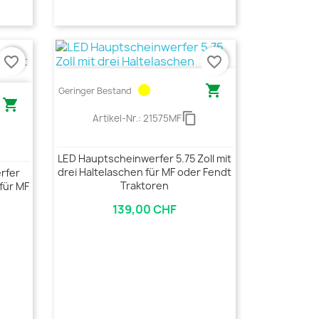
favorite_border
favorite_border
circle

Geringer Bestand

content_copy
Artikel-Nr.:
21575MF
LED Hauptscheinwerfer 5.75 Zoll mit
drei Haltelaschen für MF oder Fendt
rfer
Traktoren
 für MF
139,00 CHF