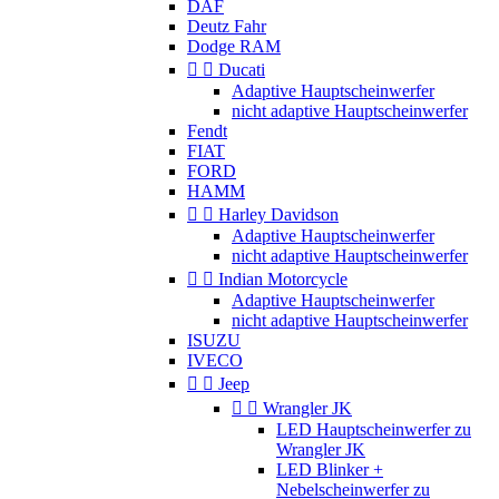
DAF
Deutz Fahr
Dodge RAM


Ducati
Adaptive Hauptscheinwerfer
nicht adaptive Hauptscheinwerfer
Fendt
FIAT
FORD
HAMM


Harley Davidson
Adaptive Hauptscheinwerfer
nicht adaptive Hauptscheinwerfer


Indian Motorcycle
Adaptive Hauptscheinwerfer
nicht adaptive Hauptscheinwerfer
ISUZU
IVECO


Jeep


Wrangler JK
LED Hauptscheinwerfer zu
Wrangler JK
LED Blinker +
Nebelscheinwerfer zu