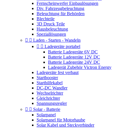
Fernscheinwerfer Einbaulösungen
Div. Fahrzeugbeleuchtung
Beleuchtung für Behörden
Blechteile
3D Druck Teile
Hausbeleuchtung
Speziallösungen


Laden - Starten - Wandeln


Ladegeräte portabel
Batterie Ladegeräte 6V DC
Batterie Ladegeräte 12V DC
Batterie Ladegeräte 24V DC
Ladegerät Zubehör Victron Energy
Ladegeräte fest verbaut
Startbooster
Starthilfekabel
DC-DC Wandler
Wechselrichter
Gleichrichter
Spannungsregler


Solar - Batterie
Solarpanel
Solarpanel für Motorhaube
Solar Kabel und Steckverbinder