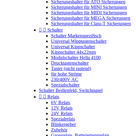
Sicherungshalter für ATO Sicherungen
Sicherungshalter für MINI Sicherungen
Sicherungshalter für MIDI Sicherungen
Sicherungshalter für MEGA Sicherungen
Sicherungshalter für Class-T Sicherungen


Schalter
Schalter Markenspezifisch
Universal Wipptastenschalter
Universal Kippschalter
Kippschalter 44x22mm
Modulschalter Hella 4100
Drucktastenschalter
Taster (nicht rastend)
für hohe Ströme
230/400V AC
Spezialschalter
Schalter Bedienfeld, Switchpanel


Relais
6V Relais
12V Relais
24V Relais
Spezialrelais
Blinkergeber
Zubehör
Grossrelais, Batterietrennrelais