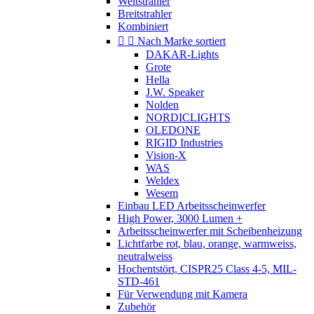
Weitstrahler
Breitstrahler
Kombiniert


Nach Marke sortiert
DAKAR-Lights
Grote
Hella
J.W. Speaker
Nolden
NORDICLIGHTS
OLEDONE
RIGID Industries
Vision-X
WAS
Weldex
Wesem
Einbau LED Arbeitsscheinwerfer
High Power, 3000 Lumen +
Arbeitsscheinwerfer mit Scheibenheizung
Lichtfarbe rot, blau, orange, warmweiss,
neutralweiss
Hochentstört, CISPR25 Class 4-5, MIL-
STD-461
Für Verwendung mit Kamera
Zubehör