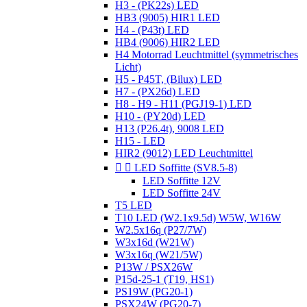
H3 - (PK22s) LED
HB3 (9005) HIR1 LED
H4 - (P43t) LED
HB4 (9006) HIR2 LED
H4 Motorrad Leuchtmittel (symmetrisches
Licht)
H5 - P45T, (Bilux) LED
H7 - (PX26d) LED
H8 - H9 - H11 (PGJ19-1) LED
H10 - (PY20d) LED
H13 (P26.4t), 9008 LED
H15 - LED
HIR2 (9012) LED Leuchtmittel


LED Soffitte (SV8.5-8)
LED Soffitte 12V
LED Soffitte 24V
T5 LED
T10 LED (W2.1x9.5d) W5W, W16W
W2.5x16q (P27/7W)
W3x16d (W21W)
W3x16q (W21/5W)
P13W / PSX26W
P15d-25-1 (T19, HS1)
PS19W (PG20-1)
PSX24W (PG20-7)