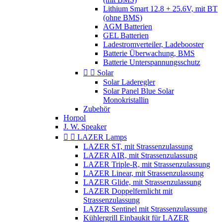
Lithium Smart 12.8 + 25.6V, mit BT
(ohne BMS)
AGM Batterien
GEL Batterien
Ladestromverteiler, Ladebooster
Batterie Überwachung, BMS
Batterie Unterspannungsschutz


Solar
Solar Laderegler
Solar Panel Blue Solar
Monokristallin
Zubehör
Horpol
J. W. Speaker


LAZER Lamps
LAZER ST, mit Strassenzulassung
LAZER AIR, mit Strassenzulassung
LAZER Triple-R, mit Strassenzulassung
LAZER Linear, mit Strassenzulassung
LAZER Glide, mit Strassenzulassung
LAZER Doppelfernlicht mit
Strassenzulassung
LAZER Sentinel mit Strassenzulassung
Kühlergrill Einbaukit für LAZER