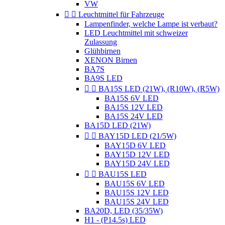
VW


Leuchtmittel für Fahrzeuge
Lampenfinder, welche Lampe ist verbaut?
LED Leuchtmittel mit schweizer
Zulassung
Glühbirnen
XENON Birnen
BA7S
BA9S LED


BA15S LED (21W), (R10W), (R5W)
BA15S 6V LED
BA15S 12V LED
BA15S 24V LED
BA15D LED (21W)


BAY15D LED (21/5W)
BAY15D 6V LED
BAY15D 12V LED
BAY15D 24V LED


BAU15S LED
BAU15S 6V LED
BAU15S 12V LED
BAU15S 24V LED
BA20D, LED (35/35W)
H1 - (P14.5s) LED