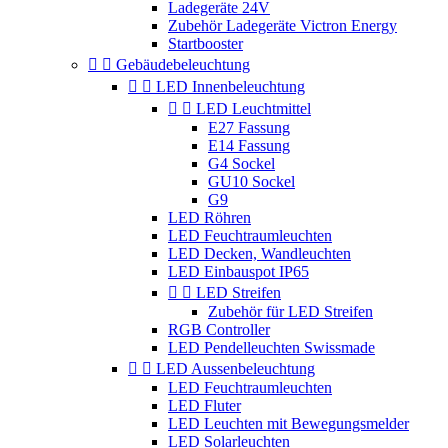
Ladegeräte 24V
Zubehör Ladegeräte Victron Energy
Startbooster


Gebäudebeleuchtung


LED Innenbeleuchtung


LED Leuchtmittel
E27 Fassung
E14 Fassung
G4 Sockel
GU10 Sockel
G9
LED Röhren
LED Feuchtraumleuchten
LED Decken, Wandleuchten
LED Einbauspot IP65


LED Streifen
Zubehör für LED Streifen
RGB Controller
LED Pendelleuchten Swissmade


LED Aussenbeleuchtung
LED Feuchtraumleuchten
LED Fluter
LED Leuchten mit Bewegungsmelder
LED Solarleuchten