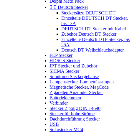
Delphi Metri Pack


Deutsch Stecker
Steckersätze DEUTSCH DT
Einzelteile DEUTSCH DT Stecker,
bis 13A
DEUTSCH DT Stecker mit Kabel
Zubehör Deutsch DT Stecker
Einzelteile Deutsch DTP Stecker, bis
25A
Deutsch DT Wellschlauchadapter
FEP Stecker
HDSCS Stecker
JPT Stecker und Zubehör
SICMA Stecker
Sumitomo Steckergehäuse
Lampenstecker, Lampenfassungen
Magnetische Stecker, MagCode
Zigaretten Anzünder Stecker
Batterieklemmen
Verbinder
Stecker 2-polig DIN 14690
Stecker für hohe Ströme
Dachdurchführung Stecker
USB
Solarstecker MC4