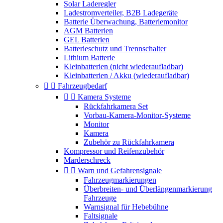
Solar Laderegler
Ladestromverteiler, B2B Ladegeräte
Batterie Überwachung, Batteriemonitor
AGM Batterien
GEL Batterien
Batterieschutz und Trennschalter
Lithium Batterie
Kleinbatterien (nicht wiederaufladbar)
Kleinbatterien / Akku (wiederaufladbar)


Fahrzeugbedarf


Kamera Systeme
Rückfahrkamera Set
Vorbau-Kamera-Monitor-Systeme
Monitor
Kamera
Zubehör zu Rückfahrkamera
Kompressor und Reifenzubehör
Marderschreck


Warn und Gefahrensignale
Fahrzeugmarkierungen
Überbreiten- und Überlängenmarkierung
Fahrzeuge
Warnsignal für Hebebühne
Faltsignale