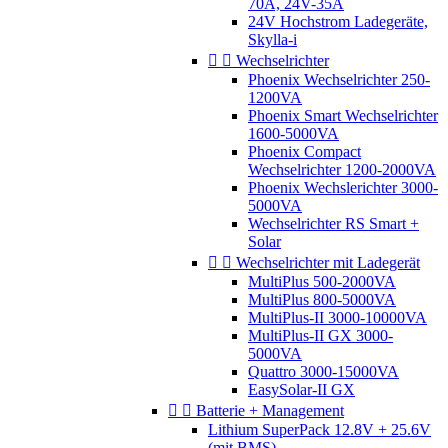
70A, 24V-35A
24V Hochstrom Ladegeräte,
Skylla-i


Wechselrichter
Phoenix Wechselrichter 250-
1200VA
Phoenix Smart Wechselrichter
1600-5000VA
Phoenix Compact
Wechselrichter 1200-2000VA
Phoenix Wechslerichter 3000-
5000VA
Wechselrichter RS Smart +
Solar


Wechselrichter mit Ladegerät
MultiPlus 500-2000VA
MultiPlus 800-5000VA
MultiPlus-II 3000-10000VA
MultiPlus-II GX 3000-
5000VA
Quattro 3000-15000VA
EasySolar-II GX


Batterie + Management
Lithium SuperPack 12.8V + 25.6V
(mit BMS)