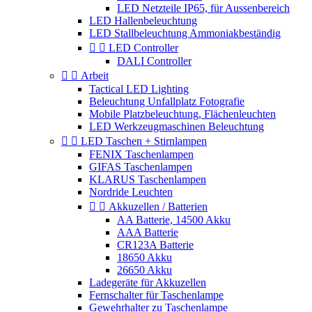
LED Netzteile IP65, für Aussenbereich
LED Hallenbeleuchtung
LED Stallbeleuchtung Ammoniakbeständig


LED Controller
DALI Controller


Arbeit
Tactical LED Lighting
Beleuchtung Unfallplatz Fotografie
Mobile Platzbeleuchtung, Flächenleuchten
LED Werkzeugmaschinen Beleuchtung


LED Taschen + Stirnlampen
FENIX Taschenlampen
GIFAS Taschenlampen
KLARUS Taschenlampen
Nordride Leuchten


Akkuzellen / Batterien
AA Batterie, 14500 Akku
AAA Batterie
CR123A Batterie
18650 Akku
26650 Akku
Ladegeräte für Akkuzellen
Fernschalter für Taschenlampe
Gewehrhalter zu Taschenlampe