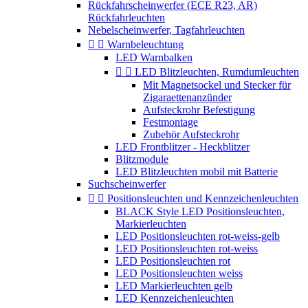
Rückfahrscheinwerfer (ECE R23, AR)
Rückfahrleuchten
Nebelscheinwerfer, Tagfahrleuchten


Warnbeleuchtung
LED Warnbalken


LED Blitzleuchten, Rumdumleuchten
Mit Magnetsockel und Stecker für
Zigaraettenanzünder
Aufsteckrohr Befestigung
Festmontage
Zubehör Aufsteckrohr
LED Frontblitzer - Heckblitzer
Blitzmodule
LED Blitzleuchten mobil mit Batterie
Suchscheinwerfer


Positionsleuchten und Kennzeichenleuchten
BLACK Style LED Positionsleuchten,
Markierleuchten
LED Positionsleuchten rot-weiss-gelb
LED Positionsleuchten rot-weiss
LED Positionsleuchten rot
LED Positionsleuchten weiss
LED Markierleuchten gelb
LED Kennzeichenleuchten