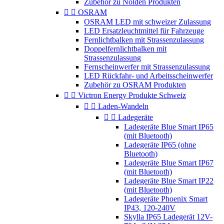
Zubehör zu Nolden Produkten


OSRAM
OSRAM LED mit schweizer Zulassung
LED Ersatzleuchtmittel für Fahrzeuge
Fernlichtbalken mit Strassenzulassung
Doppelfernlichtbalken mit
Strassenzulassung
Fernscheinwerfer mit Strassenzulassung
LED Rückfahr- und Arbeitsscheinwerfer
Zubehör zu OSRAM Produkten


Victron Energy Produkte Schweiz


Laden-Wandeln


Ladegeräte
Ladegeräte Blue Smart IP65
(mit Bluetooth)
Ladegeräte IP65 (ohne
Bluetooth)
Ladegeräte Blue Smart IP67
(mit Bluetooth)
Ladegeräte Blue Smart IP22
(mit Bluetooth)
Ladegeräte Phoenix Smart
IP43, 120-240V
Skylla IP65 Ladegerät 12V-