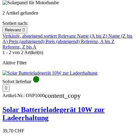
2 Artikel gefunden
Sortiert nach:
Relevanz

Verkäufe, absteigend sortiert
Relevanz
Name (A bis Z)
Name (Z bis
A)
Preis (aufsteigend)
Preis (absteigend)
Referenz, A bis Z
Referenz, Z bis A
1 - 2 von 2 Artikel(n)
Aktive Filter
circle
Sofort lieferbar

content_copy
Artikel-Nr.:
OSP1000
Solar Batterieladegerät 10W zur
Ladeerhaltung
39,70 CHF