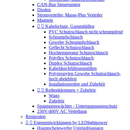
CAN-Bus Steuerungen
Dioden
Stromverteiler, Masse-Plus Verteiler
Magnete


Kabelschutz, Gummitüllen
PVC Schutzschlauch nicht schrumpfend
Schrumpfschlauch
Gewebe Schrumpfschlauch
Geflecht Schutzschlauch
Hochtemperatur Schutzschlauch
Polyflex Schutzschlauch
Duplex Schutzschlauch
Kabeldurchführungstüllen
Polypropylen Gewebe Schutzschlauch,
hoch abriebfest
Installationsrohre und Zubehör


Reihenklemmen + Zubehör
Wago
Zubehör
Spannungswächter - Unterspannungsschutz
230V/400V AC Verteilung
Restposten


Eigenentwicklungen by LEDlightpower
Hauptscheinwerfer Umrüstlösungen