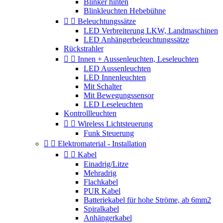
Blinker hinten
Blinkleuchten Hebebühne


Beleuchtungssätze
LED Verbreiterung LKW, Landmaschinen
LED Anhängerbeleuchtungssätze
Rückstrahler


Innen + Aussenleuchten, Leseleuchten
LED Aussenleuchten
LED Innenleuchten
Mit Schalter
Mit Bewegungssensor
LED Leseleuchten
Kontrollleuchten


Wireless Lichtsteuerung
Funk Steuerung


Elektromaterial - Installation


Kabel
Einadrig/Litze
Mehradrig
Flachkabel
PUR Kabel
Batteriekabel für hohe Ströme, ab 6mm2
Spiralkabel
Anhängerkabel