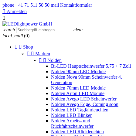
phone
+41 71 511 50 50
mail
Kontaktformular

Anmelden

search
clear
local_mall
(0)


Shop


Marken


Nolden
Bi-LED Hauptscheinwerfer 5.75 + 7 Zoll
Nolden 90mm LED Module
Nolden Nova 90mm Scheinwerfer 4.
Generation
Nolden 70mm LED Module
Nolden Arton LED Module
Nolden Avego LED Scheinwerfer
Nolden Avego Edge, Coming soon
Nolden LED Tagfahrleuchten
Nolden LED Blinker
Nolden Arbeits- und
Rückfahrscheinwerfer
Nolden LED Rückleuchten