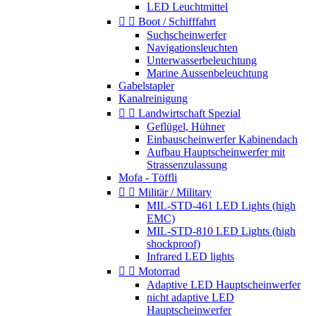
LED Leuchtmittel


Boot / Schifffahrt
Suchscheinwerfer
Navigationsleuchten
Unterwasserbeleuchtung
Marine Aussenbeleuchtung
Gabelstapler
Kanalreinigung


Landwirtschaft Spezial
Geflügel, Hühner
Einbauscheinwerfer Kabinendach
Aufbau Hauptscheinwerfer mit
Strassenzulassung
Mofa - Töffli


Militär / Military
MIL-STD-461 LED Lights (high
EMC)
MIL-STD-810 LED Lights (high
shockproof)
Infrared LED lights


Motorrad
Adaptive LED Hauptscheinwerfer
nicht adaptive LED
Hauptscheinwerfer