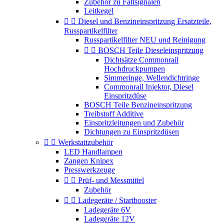
Zubehör zu Faltsignalen
Leitkegel


Diesel und Benzineinspritzung Ersatzteile,
Russpartikelfilter
Russpartikelfilter NEU und Reinigung


BOSCH Teile Dieseleinspritzung
Dichtsätze Commonrail
Hochdruckpumpen
Simmeringe, Wellendichtringe
Commonrail Injektor, Diesel
Einspritzdüse
BOSCH Teile Benzineinspritzung
Treibstoff Additive
Einspritzleitungen und Zubehör
Dichtungen zu Einspritzdüsen


Werkstattzubehör
LED Handlampen
Zangen Knipex
Presswerkzeuge


Prüf- und Messmittel
Zubehör


Ladegeräte / Startbooster
Ladegeräte 6V
Ladegeräte 12V