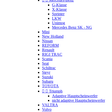


Mercedes-Benz
G-Klasse
X-Klasse
Sprinter
LKW
Unimog
Mercedes Benz SK - NG
Mini
New Holland
Nissan
REFORM
Renault
RIGI TRAC
Scania
Seat
Schiltrac
Steyr
Suzuki
Subaru
TOYOTA


Triumph
Adaptive Hauptscheinwerfer
nicht adaptive Hauptscheinwerfer
VALTRA
Volvo