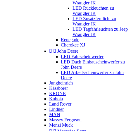
Wrangler JK
LED Rückleuchten zu
Wrangler JK
LED Zusatzfernlicht zu
Wrangler JK
LED Tagfahrleuchten zu Jeep
Wrangler JK
Renegade
Cherokee XJ


John Deere
LED Fahrscheinwerfer
LED Dach Einbauscheinwerfer zu
John Deere
LED Arbeitsscheinwerfer zu John
Deere
Jungheinrich
Kässborer
KRONE
Kubota
Land Rover
Lindner
MAN
Massey Ferguson
Menzi Muck