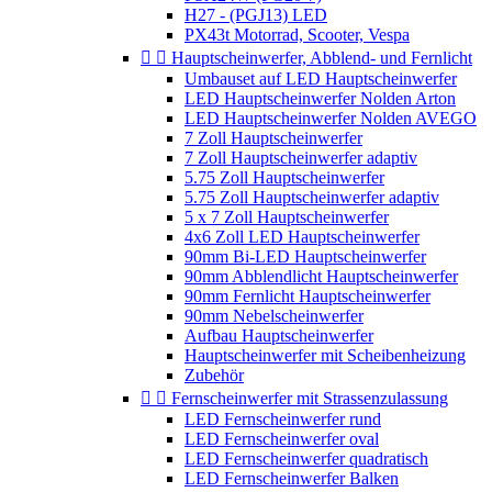
H27 - (PGJ13) LED
PX43t Motorrad, Scooter, Vespa


Hauptscheinwerfer, Abblend- und Fernlicht
Umbauset auf LED Hauptscheinwerfer
LED Hauptscheinwerfer Nolden Arton
LED Hauptscheinwerfer Nolden AVEGO
7 Zoll Hauptscheinwerfer
7 Zoll Hauptscheinwerfer adaptiv
5.75 Zoll Hauptscheinwerfer
5.75 Zoll Hauptscheinwerfer adaptiv
5 x 7 Zoll Hauptscheinwerfer
4x6 Zoll LED Hauptscheinwerfer
90mm Bi-LED Hauptscheinwerfer
90mm Abblendlicht Hauptscheinwerfer
90mm Fernlicht Hauptscheinwerfer
90mm Nebelscheinwerfer
Aufbau Hauptscheinwerfer
Hauptscheinwerfer mit Scheibenheizung
Zubehör


Fernscheinwerfer mit Strassenzulassung
LED Fernscheinwerfer rund
LED Fernscheinwerfer oval
LED Fernscheinwerfer quadratisch
LED Fernscheinwerfer Balken