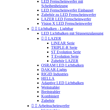
LED Fernscheinwerfer mit
Scheibenheizung
LED Fernscheinwerfer Einbauset
Zubehör zu LED Fernscheinwerfer
LAZER LED Fernscheinwerfer
Vision X LED Fernscheinwerfer


Lichtbalken - Lightbar
LED Lichtbalken mit Strassenzulassung


LAZER
LINEAR Serie
TRIPLE-R Serie
ST Evolution Serie
T Evolution Serie
Zubehör LAZER
OSRAM LED Lichtbalken
DAKAR-Lights
RIGID Industries
HELLA
Adaptive LED Lichtbalken
Weitstrahler
Breitstrahler
Kombiniert
Zubehör


Arbeitsscheinwerfer