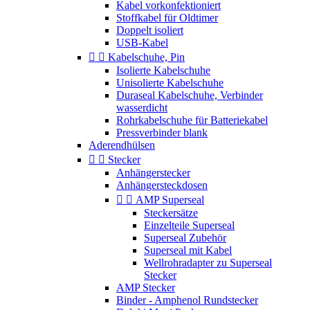
Kabel vorkonfektioniert
Stoffkabel für Oldtimer
Doppelt isoliert
USB-Kabel


Kabelschuhe, Pin
Isolierte Kabelschuhe
Unisolierte Kabelschuhe
Duraseal Kabelschuhe, Verbinder
wasserdicht
Rohrkabelschuhe für Batteriekabel
Pressverbinder blank
Aderendhülsen


Stecker
Anhängerstecker
Anhängersteckdosen


AMP Superseal
Steckersätze
Einzelteile Superseal
Superseal Zubehör
Superseal mit Kabel
Wellrohradapter zu Superseal
Stecker
AMP Stecker
Binder - Amphenol Rundstecker