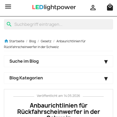

local_mall

search
home
Startseite
Blog
Gesetz
Anbaurichtlinien für
Rückfahrscheinwerfer in der Schweiz
Suche im Blog
Blog Kategorien
Veröffentlicht am 14.05.2026
Anbaurichtlinien für
Rückfahrscheinwerfer in der