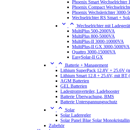
Phoenix Smart Wechselrichter
Phoenix Compact Wechselrich
Phoenix Wechslerichter 3000
Wechselrichter RS Smart + Sol


Wechselrichter mit Ladegerät
MultiPlus 500-2000VA
MultiPlus 800-5000VA
MultiPlus-II 3000-10000VA
MultiPlus-II GX 3000-5000VA
Quattro 3000-15000VA
EasySolar-II GX


Batterie + Management
Lithium SuperPack 12.8V + 25.6V (
Lithium Smart 12.8 + 25.6V, mit BT
AGM Batterien
GEL Batterien
Ladestromverteiler, Ladebooster
Batterie Überwachung, BMS
Batterie Unterspannungsschutz


Solar
Solar Laderegler
Solar Panel Blue Solar Monokristallin
Zubehör