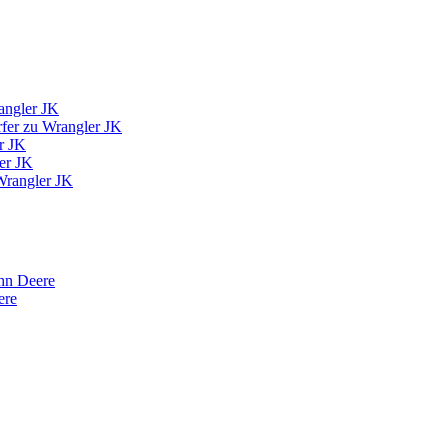
angler JK
fer zu Wrangler JK
r JK
er JK
Wrangler JK
hn Deere
ere