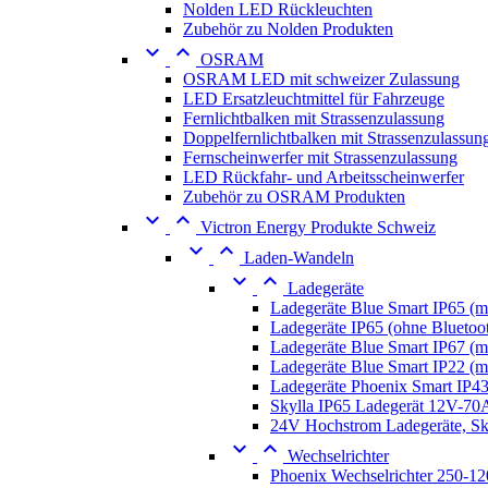
Nolden LED Rückleuchten
Zubehör zu Nolden Produkten


OSRAM
OSRAM LED mit schweizer Zulassung
LED Ersatzleuchtmittel für Fahrzeuge
Fernlichtbalken mit Strassenzulassung
Doppelfernlichtbalken mit Strassenzulassun
Fernscheinwerfer mit Strassenzulassung
LED Rückfahr- und Arbeitsscheinwerfer
Zubehör zu OSRAM Produkten


Victron Energy Produkte Schweiz


Laden-Wandeln


Ladegeräte
Ladegeräte Blue Smart IP65 (mi
Ladegeräte IP65 (ohne Bluetoo
Ladegeräte Blue Smart IP67 (mi
Ladegeräte Blue Smart IP22 (mi
Ladegeräte Phoenix Smart IP4
Skylla IP65 Ladegerät 12V-7
24V Hochstrom Ladegeräte, Sky


Wechselrichter
Phoenix Wechselrichter 250-