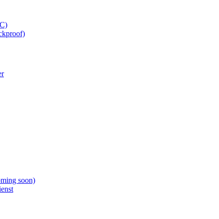
C)
ckproof)
er
oming soon)
ienst