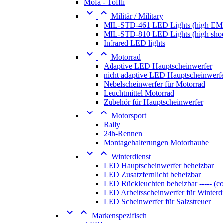
Mofa - Töffli


Militär / Military
MIL-STD-461 LED Lights (high EM
MIL-STD-810 LED Lights (high sho
Infrared LED lights


Motorrad
Adaptive LED Hauptscheinwerfer
nicht adaptive LED Hauptscheinwerf
Nebelscheinwerfer für Motorrad
Leuchtmittel Motorrad
Zubehör für Hauptscheinwerfer


Motorsport
Rally
24h-Rennen
Montagehalterungen Motorhaube


Winterdienst
LED Hauptscheinwerfer beheizbar
LED Zusatzfernlicht beheizbar
LED Rückleuchten beheizbar ----- (c
LED Arbeitsscheinwerfer für Winterd
LED Scheinwerfer für Salzstreuer


Markenspezifisch