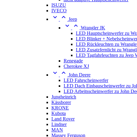
ISUZU
IVECO


Jeep


Wrangler JK
LED Hauptscheinwerfer zu Wr
LED Blinker + Nebelscheinwer
LED Rückleuchten zu Wrangle
LED Zusatzfernlicht zu Wrangl
LED Tagfahrleuchten zu Jeep 
Renegade
Cherokee XJ


John Deere
LED Fahrscheinwerfer
LED Dach Einbauscheinwerfer zu Jo
LED Arbeitsscheinwerfer zu John De
Jungheinrich
Kässborer
KRONE
Kubota
Land Rover
Lindner
MAN
Massey Ferguson