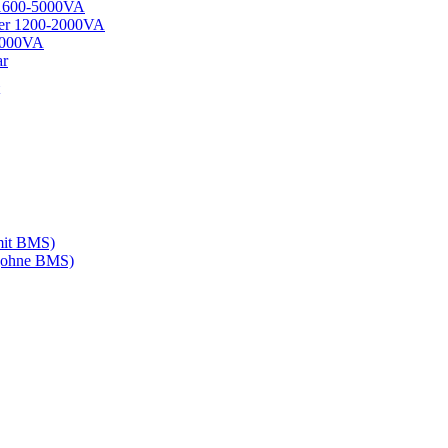
 1600-5000VA
ter 1200-2000VA
-5000VA
ar
mit BMS)
 (ohne BMS)