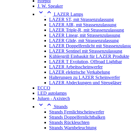
Horpol
J. W. Speaker


LAZER Lamps
LAZER ST, mit Strassenzulassung
LAZER AIR, mit Strassenzulassung
LAZER Triple-R, mit Strassenzulassung
LAZER Linear, mit Strassenzulassung
LAZER Glide, mit Strassenzulassung
LAZER Doppelfernlicht mit Strassenzulass
LAZER Sentinel mit Strassenzulassung
Kühlergrill Einbaukit für LAZER Produkte
LAZER T Evolution, Offroad Lightbar
LAZER Arbeitsscheinwerfer
LAZER elektrische Verkabelung
Halterungen zu LAZER Scheinwerfer
LAZER Abdeckungen und Streugläser
ECCO
LED autolamps
Juluen - Axixtech


Strands
Strands Fernlichtscheinwerfer
Strands Doppelfernlichtbalken
Strands Rückleuchten
Strands Warnbeleuchtung