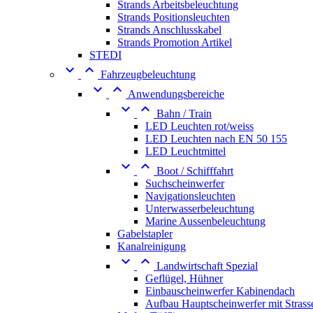
Strands Arbeitsbeleuchtung
Strands Positionsleuchten
Strands Anschlusskabel
Strands Promotion Artikel
STEDI


Fahrzeugbeleuchtung


Anwendungsbereiche


Bahn / Train
LED Leuchten rot/weiss
LED Leuchten nach EN 50 155
LED Leuchtmittel


Boot / Schifffahrt
Suchscheinwerfer
Navigationsleuchten
Unterwasserbeleuchtung
Marine Aussenbeleuchtung
Gabelstapler
Kanalreinigung


Landwirtschaft Spezial
Geflügel, Hühner
Einbauscheinwerfer Kabinendach
Aufbau Hauptscheinwerfer mit Strass