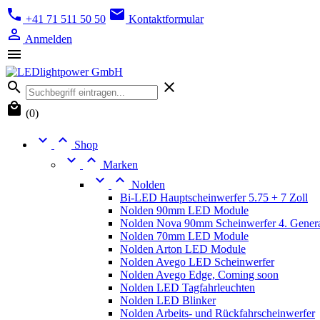
phone
mail
+41 71 511 50 50
Kontaktformular

Anmelden

search
clear
local_mall
(0)


Shop


Marken


Nolden
Bi-LED Hauptscheinwerfer 5.75 + 7 Zoll
Nolden 90mm LED Module
Nolden Nova 90mm Scheinwerfer 4. Genera
Nolden 70mm LED Module
Nolden Arton LED Module
Nolden Avego LED Scheinwerfer
Nolden Avego Edge, Coming soon
Nolden LED Tagfahrleuchten
Nolden LED Blinker
Nolden Arbeits- und Rückfahrscheinwerfer