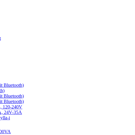
g
t Bluetooth)
th)
t Bluetooth)
t Bluetooth)
3, 120-240V
0A, 24V-35A
lla-i
1200VA